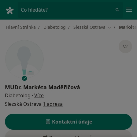
Hla
Co hledáte?
Hlavní Stránka
Diabetolog
Slezská Ostrava
Markéta
Změna města
MUDr.
Markéta Maděřičová
o specializacích
Diabetolog
·
Více
Slezská Ostrava
1 adresa
Kontaktní údaje