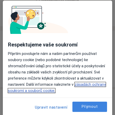
Rezervovat termín
Zkušenosti
Ceník
Adresy
Názory pacientů
Zkušenosti
Respektujeme vaše soukromí
Telefon. kontakt:
Přijetím povolujete nám a našim partnerům používat
Odborník na:
soubory cookie (nebo podobné technologie) ke
Diabetologie
shromažďování údajů pro statistické účely a poskytování
obsahu na základě vašich zvyklostí při procházení. Své
Více
preference můžete kdykoli zkontrolovat a aktualizovat v
o zkušenostech
nastavení. Další informace naleznete v
zásadách ochrany
soukromí a souborů cookie.
Ceník
Přijmout
Informace o službách a cenách nejsou k dispozici
Upravit nastavení
Tento specialista ještě nepřidával žádné informace o