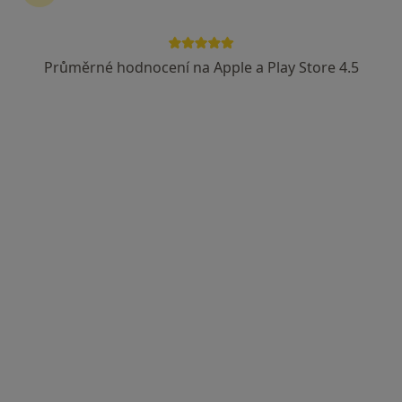
MVDr. Drahomíra Dziková
Diabetolog, Proktolog, Anesteziolog
Průměrné hodnocení na Apple a Play Store 4.5
13 názorů
Hornosušská 1050/8, Havířov
•
Mapa
Praktický lékař
Tento specialista nenabízí online rezervaci termínu na této adrese.
Rezervovat termín
REVMA s.r.o., revmatologie, interní