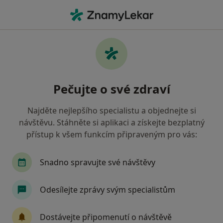
Hla
Diabetolog • Frýdek-Místek, moravskoslezský
Filtry
Mapa
Diabetolog Frýdek-Místek
Pečujte o své zdraví
Jak řadíme výsledky vyhledávání?
Najděte nejlepšího specialistu a objednejte si
návštěvu. Stáhněte si aplikaci a získejte bezplatný
Jakou pojišťovnu máte?
přístup k všem funkcím připraveným pro vás:
Snadno spravujte své návštěvy
Odesílejte zprávy svým specialistům
Dostávejte připomenutí o návštěvě