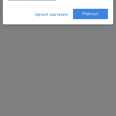
Hornosušská 1050/8, Havířov
•
Mapa
Praktický lékař
Přijmout
Upravit nastavení
Tento specialista nenabízí online rezervaci termínu na této adrese.
Rezervovat termín
REVMA s.r.o., revmatologie, interní
Diabetolog, Internista, Revmatolog
2 názory
Poštovní 155/14, Ostrava
•
Mapa