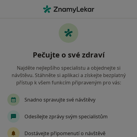
Hla
Diabetolog • Slezská Ostrava, moravskoslezský
Filtry
Mapa
Diabetolog Slezská Ostrava
Pečujte o své zdraví
Jak řadíme výsledky vyhledávání?
Najděte nejlepšího specialistu a objednejte si
návštěvu. Stáhněte si aplikaci a získejte bezplatný
Jakou pojišťovnu máte?
přístup k všem funkcím připraveným pro vás:
Zdravotní pojišťovna ministerstva vnitra ČR
V
Snadno spravujte své návštěvy
Odesílejte zprávy svým specialistům
Dostávejte připomenutí o návštěvě