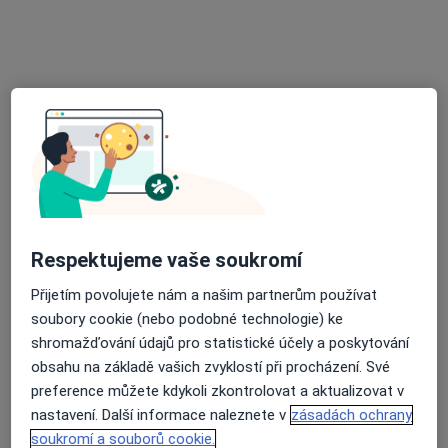
Diabetolog, Praktický lékař, Internista
15 názorů
Nádražní 26/1266, Ostrava
•
Mapa
Prakt. lékař pro dospělé, dia.,interní
Tento specialista nenabízí online rezervaci termínu na této adrese.
Rezervovat termín
Respektujeme vaše soukromí
Přijetím povolujete nám a našim partnerům používat
soubory cookie (nebo podobné technologie) ke
shromažďování údajů pro statistické účely a poskytování
obsahu na základě vašich zvyklostí při procházení. Své
MVDr. Drahomíra Dziková
preference můžete kdykoli zkontrolovat a aktualizovat v
nastavení. Další informace naleznete v
zásadách ochrany
Diabetolog, Proktolog, Anesteziolog
soukromí a souborů cookie.
13 názorů