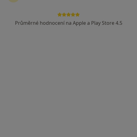
Průměrné hodnocení na Apple a Play Store 4.5
MUDr. Miroslav Koliba MBA
·
Více
Diabetolog
16 názorů
Bieblova 410/2, Ostrava
•
Mapa
Ambulance Diabetologie a Podiatrie
Tento specialista nenabízí online rezervaci termínu na této adrese.
Rezervovat termín