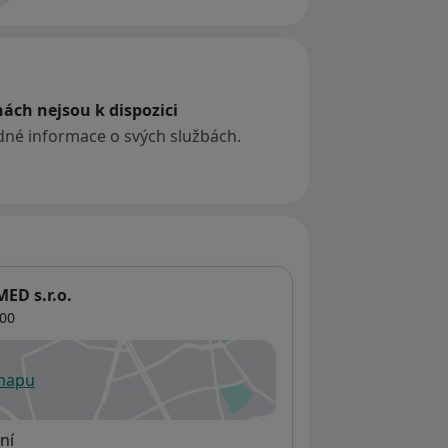
ách nejsou k dispozici
ádné informace o svých službách.
ED s.r.o.
00
 mapu
 otevře v nové záložce
ní