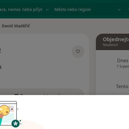
ace, nemoc nebo příjmení
Město nebo region
David Maděřič
na města
Objednejt
Neaktivní
č
izacích
Dnes
a
7 Srpen
Tento 
Rezervovat termín
dresy
Názory pacientů (2)