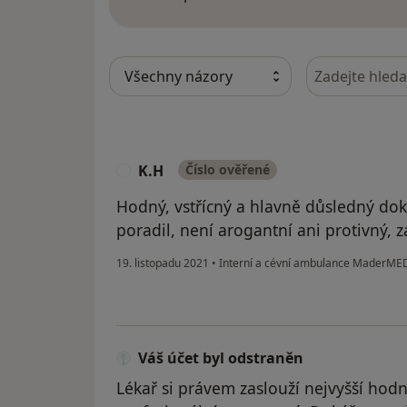
Hledejte v ná
K.H
Číslo ověřené
K
Hodný, vstřícný a hlavně důsledný dokt
poradil, není arogantní ani protivný, 
19. listopadu 2021
•
Interní a cévní ambulance MaderMED 
Váš účet byl odstraněn
Lékař si právem zaslouží nejvyšší hodn