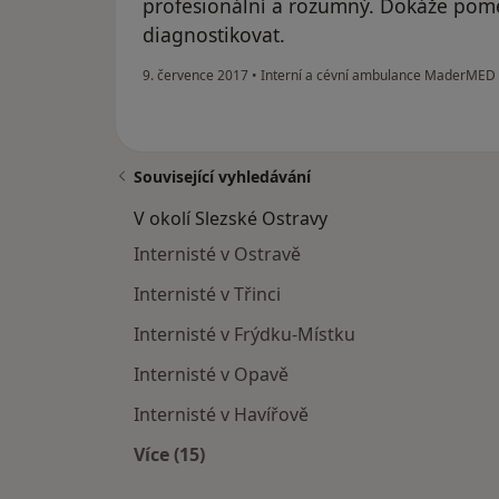
profesionální a rozumný. Dokáže pomě
diagnostikovat.
9. července 2017
•
Interní a cévní ambulance MaderMED s
Související vyhledávání
V okolí Slezské Ostravy
Internisté v Ostravě
Internisté v Třinci
Internisté v Frýdku-Místku
Internisté v Opavě
Internisté v Havířově
Více (15)
Více v kategorii: V okolí Slezské Ostr