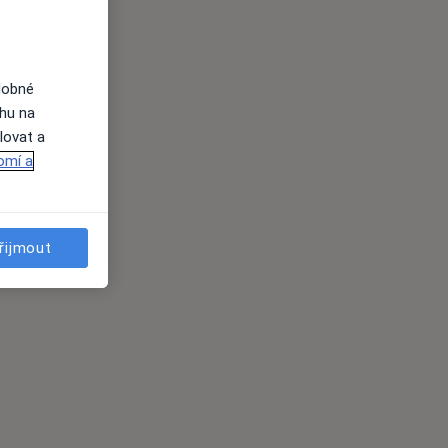
dobné
ahu na
lovat a
omí a
řijmout