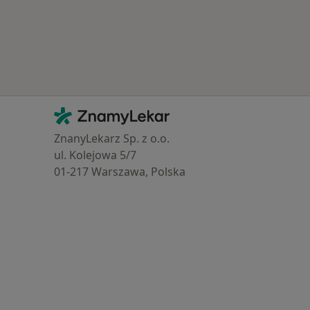
votní pojišťovny
Kontakt
ZnamyLekar - Hlavní stránka
ZnanyLekarz Sp. z o.o.
ul. Kolejowa 5/7
01-217 Warszawa, Polska