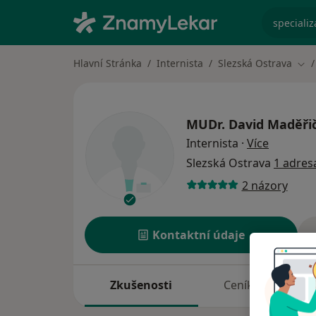
specializ
Hlavní Stránka
Internista
Slezská Ostrava
Změ
MUDr.
David Maděři
o special
Internista
·
Více
Slezská Ostrava
1 adres
2 názory
Kontaktní údaje
Zkušenosti
Ceník
A