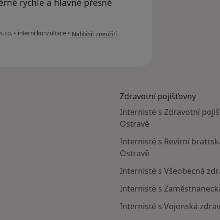
rně rychle a hlavně přesně
podle názoru uživatele Váš účet byl odstraněn
.r.o.
•
interní konzultace
•
Nahlásit zneužití
Zdravotní pojišťovny
Internisté s Zdravotní poji
Ostravě
Internisté s Revírní bratrs
Ostravě
Internisté s Všeobecná zdr
Internisté s Zaměstnaneck
Internisté s Vojenská zdra
avy