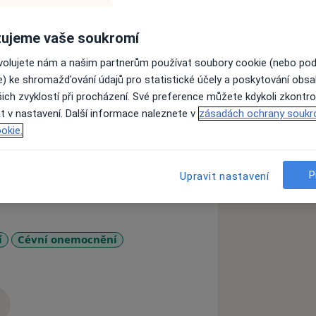
ujeme vaše soukromí
na poliklinice Modrý pavilon provádí
enze, cukrovka, srdeční onemocnění,
ovolujete nám a našim partnerům používat soubory cookie (nebo po
ný cholesterol, žilní onemocnění,
e) ke shromažďování údajů pro statistické účely a poskytování obs
).
ich zvyklostí při procházení. Své preference můžete kdykoli zkontro
t v nastavení. Další informace naleznete v
zásadách ochrany soukr
v případě nutnosti i ten samý dne.
okie.
EKG vyšetření, UZ břicha, TK Holter,
P
Upravit nastavení
u, kompletní odběry, doppler
četin, doppler (ultrazvuk) karotid a
 aorty, DPPG – vyšetření žilní
í
Cévní onemocnění
zkušenostech