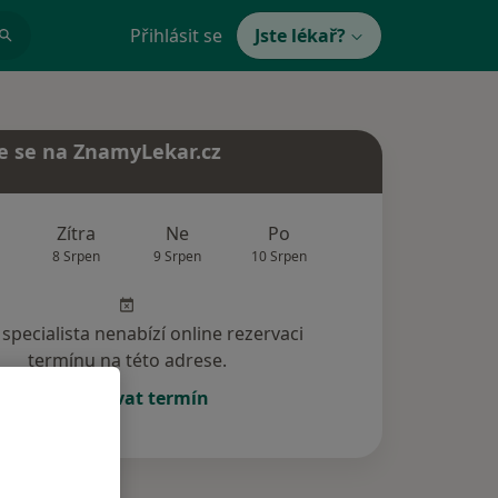
Přihlásit se
Jste lékař?
e se na ZnamyLekar.cz
Zítra
Ne
Po
Út
St
8 Srpen
9 Srpen
10 Srpen
11 Srpen
12 Srp
specialista nenabízí online rezervaci
termínu na této adrese.
Rezervovat termín