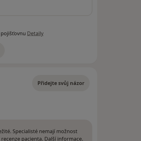
 pojišťovnu
Detaily
adrese
Přidejte svůj názor
žité. Specialisté nemají možnost
Další informace o názor
 recenze pacienta.
Další informace.