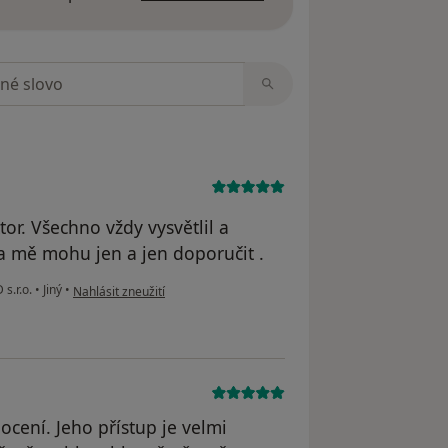
zorech
or. Všechno vždy vysvětlil a
za mě mohu jen a jen doporučit .
podle názoru uživatele K.H
s.r.o.
•
Jiný
•
Nahlásit zneužití
ocení. Jeho přístup je velmi