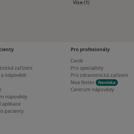
Více (1)
Více v kategorii: Zdra
cienty
Pro profesionály
Ceník
nická zařízení
Pro specialisty
 a odpovědi
Pro zdravotnická zařízení
Noa Notes
Novinka
i
Centrum nápovědy
um nápovědy
 aplikace
ro pacienty