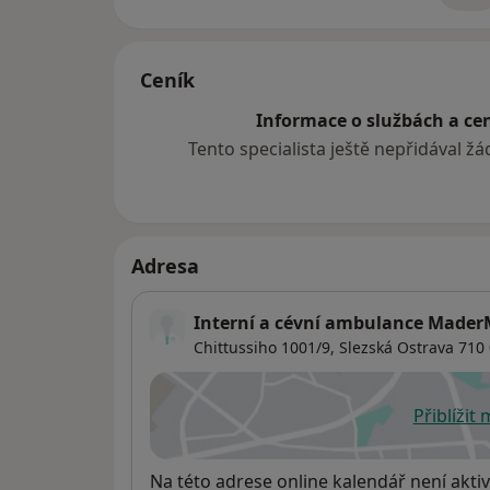
Ceník
Informace o službách a cen
Tento specialista ještě nepřidával ž
Adresa
Interní a cévní ambulance MaderM
Chittussiho 1001/9,
Slezská Ostrava
710 
Přiblížit
se
Dostupnost
Na této adrese online kalendář není aktiv