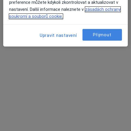
preference můžete kdykoli zkontrolovat a aktualizovat v
Soukromá ženská ordinace
nastavení. Další informace naleznete v
zásadách ochrany
Tento specialista nenabízí online rezervaci termínu na této adrese.
soukromí a souborů cookie.
Rezervovat termín
Přijmout
Upravit nastavení
MUDr. Ivana Šmrhová
Gynekolog
Májová 19 - vila Flora, Cheb
•
Mapa
Gynekologicko - porodnické ambulance
Tento specialista nenabízí online rezervaci termínu na této adrese.