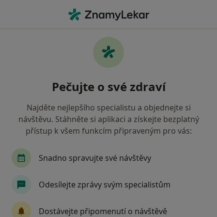
Hla
Gynekolog • Cheb, karlovarský
Filtry
• 1
Mapa
Doporučení gynekologové s Zdravotní
Pečujte o své zdraví
pojišťovna ministerstva vnitra ČR Cheb
Jak řadíme výsledky vyhledávání?
Najděte nejlepšího specialistu a objednejte si
návštěvu. Stáhněte si aplikaci a získejte bezplatný
přístup k všem funkcím připraveným pro vás:
Snadno spravujte své návštěvy
Odesílejte zprávy svým specialistům
MUDr. Vratislav Matoušek
Dostávejte připomenutí o návštěvě
Gynekolog