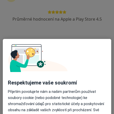
37 názorů
26. dubna 303/35, Cheb
•
Mapa
Průměrné hodnocení na Apple a Play Store 4.5
Ordinace
Tento specialista nenabízí online rezervaci termínu na této adrese.
Rezervovat termín
Respektujeme vaše soukromí
Přijetím povolujete nám a našim partnerům používat
MUDr. Vratislav Matoušek
soubory cookie (nebo podobné technologie) ke
shromažďování údajů pro statistické účely a poskytování
Gynekolog
obsahu na základě vašich zvyklostí při procházení. Své
Americká 28, Františkovy Lázně
•
Mapa