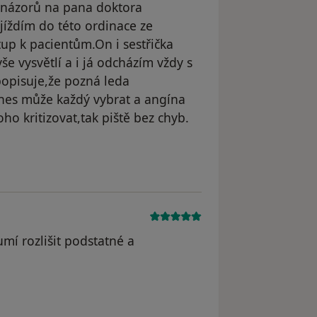
 názorů na pana doktora
íždím do této ordinace ze
up k pacientům.On i sestřička
e vysvětlí a i já odcházím vždy s
popisuje,že pozná leda
 dnes může každý vybrat a angína
ho kritizovat,tak piště bez chyb.
yl odstraněn
mí rozlišit podstatné a