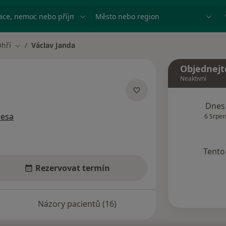
ace, nemoc nebo příjmení
Město nebo region
hří
Václav Janda
Změna města
Objednejt
Neaktivní
ecializacích
Dnes
resa
6 Srpen
Tento 
Rezervovat termín
Názory pacientů (16)