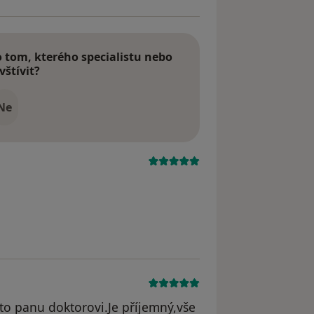
tom, kterého specialistu nebo
vštívit?
Ne
yl odstraněn
o panu doktorovi.Je příjemný,vše