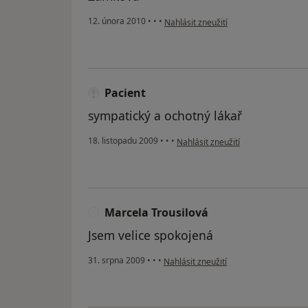
podle názoru uživatele Pacient
12. února 2010
•
•
•
Nahlásit zneužití
Pacient
sympatický a ochotný lákař
podle názoru uživatele Pacient
18. listopadu 2009
•
•
•
Nahlásit zneužití
Marcela Trousilová
M
Jsem velice spokojená
podle názoru uživatele Marcela Trous
31. srpna 2009
•
•
•
Nahlásit zneužití