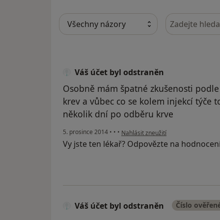
Hledejte v ná
Váš účet byl odstraněn
Osobně mám špatné zkušenosti podle
krev a vůbec co se kolem injekcí týče 
několik dní po odběru krve
podle názoru uživatele Váš účet byl
5. prosince 2014
•
•
•
Nahlásit zneužití
Vy jste ten lékař? Odpovězte na hodnocen
Váš účet byl odstraněn
Číslo ověřen