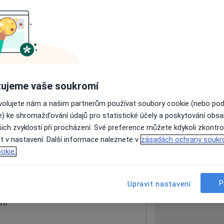
ách nejsou k dispozici
ádné informace o svých službách.
ujeme vaše soukromí
ovolujete nám a našim partnerům používat soubory cookie (nebo po
e) ke shromažďování údajů pro statistické účely a poskytování obs
ich zvyklostí při procházení. Své preference můžete kdykoli zkontro
t v nastavení. Další informace naleznete v
zásadách ochrany soukr
51
okie.
 mapu
 otevře v nové záložce
P
Upravit nastavení
ní