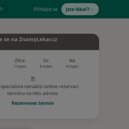
Přihlásit se
Jste lékař?
e se na ZnamyLekar.cz
Zítra
So
Ne
Po
Út
7 Srpen
8 Srpen
9 Srpen
10 Srpen
11 Srp
specialista nenabízí online rezervaci
termínu na této adrese.
Rezervovat termín