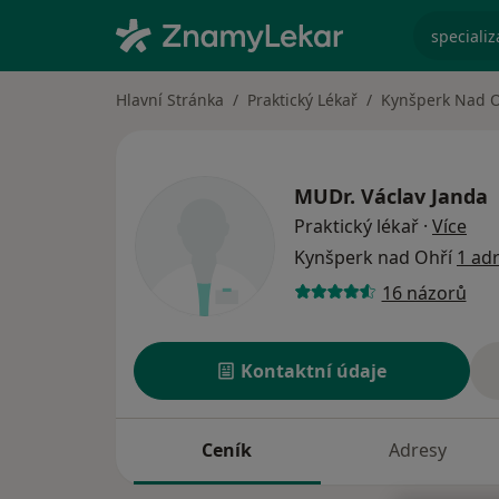
specializ
Hlavní Stránka
Praktický Lékař
Kynšperk Nad O
MUDr.
Václav Janda
o sp
Praktický lékař
·
Více
Kynšperk nad Ohří
1 ad
16 názorů
Kontaktní údaje
Ceník
Adresy