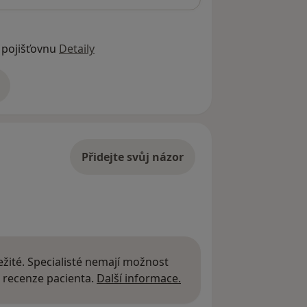
 pojišťovnu
Detaily
adrese
Přidejte svůj názor
žité. Specialisté nemají možnost
Další informace o názor
 recenze pacienta.
Další informace.