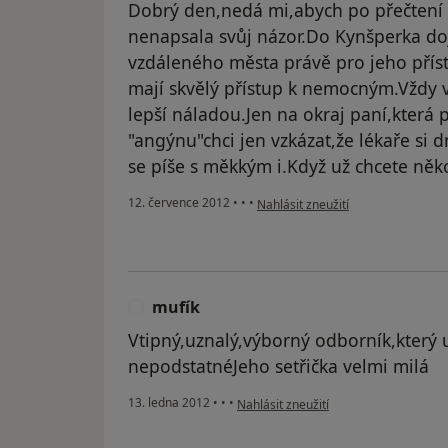
Dobrý den,nedá mi,abych po přečtení
nenapsala svůj názor.Do Kynšperka doj
vzdáleného města právě pro jeho příst
mají skvělý přístup k nemocným.Vždy vš
lepší náladou.Jen na okraj paní,která 
"angýnu"chci jen vzkázat,že lékaře si
se píše s měkkým i.Když už chcete něko
podle názoru uživatele Váš účet b
12. července 2012
•
•
•
Nahlásit zneužití
mufík
M
Vtipný,uznalý,výborný odborník,který u
nepodstatnéJeho setřička velmi milá
podle názoru uživatele mufík
13. ledna 2012
•
•
•
Nahlásit zneužití