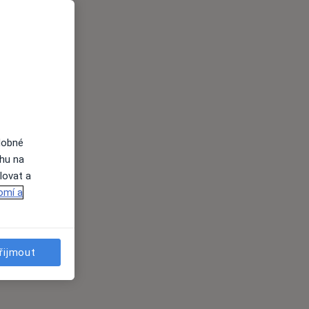
dobné
ahu na
lovat a
omí a
řijmout