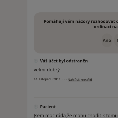
Pomáhají vám názory rozhodovat o 
ordinaci na
Ano
Váš účet byl odstraněn
velmi dobrý
podle názoru uživatele Váš účet b
14. listopadu 2011
•
•
•
Nahlásit zneužití
Pacient
Jsem moc ráda,že mohu chodit k tomut