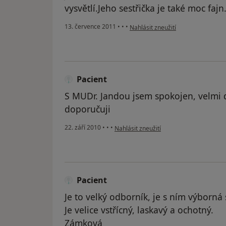
vysvětlí.Jeho sestřička je také moc fajn
podle názoru uživatele Pacient
13. července 2011
•
•
•
Nahlásit zneužití
Pacient
S MUDr. Jandou jsem spokojen, velmi 
doporučuji
podle názoru uživatele Pacient
22. září 2010
•
•
•
Nahlásit zneužití
Pacient
Je to velký odborník, je s ním výborná 
Je velice vstřícný, laskavý a ochotný.
Zámková