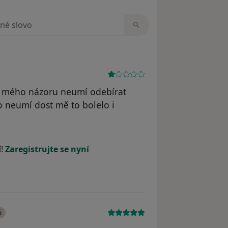
zorech
 mého názoru neumí odebírat
to neumí dost mě to bolelo i
 odstraněn
í!
Zaregistrujte se nyní
é