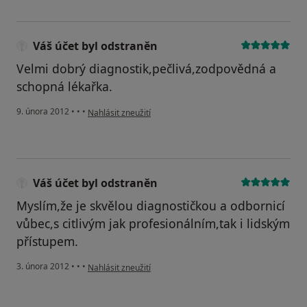
Váš účet byl odstraněn
Velmi dobrý diagnostik,pečlivá,zodpovědná a
schopná lékařka.
podle názoru uživatele Váš účet byl odstraněn
9. února 2012
•
•
•
Nahlásit zneužití
Váš účet byl odstraněn
Myslím,že je skvělou diagnostičkou a odbornicí
vůbec,s citlivým jak profesionálním,tak i lidským
přístupem.
podle názoru uživatele Váš účet byl odstraněn
3. února 2012
•
•
•
Nahlásit zneužití