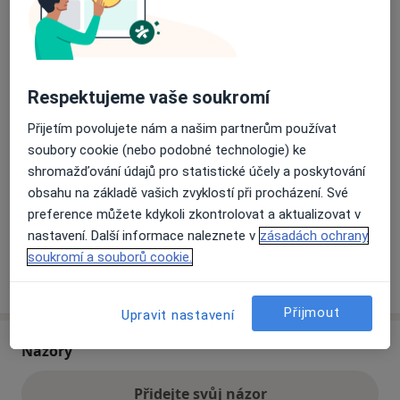
Přiblížit mapu
se otevře v nové záložce
Respektujeme vaše soukromí
Dostupnost
Na této adrese online kalendář není aktivní
Co mám v takové situaci udělat?
Přijetím povolujete nám a našim partnerům používat
soubory cookie (nebo podobné technologie) ke
shromažďování údajů pro statistické účely a poskytování
Způsoby platby (soukromé návštěvy)
obsahu na základě vašich zvyklostí při procházení. Své
Na teto adrese lékař přijímá pacienty na pojišťovnu
preference můžete kdykoli zkontrolovat a aktualizovat v
Detaily
nastavení. Další informace naleznete v
zásadách ochrany
soukromí a souborů cookie.
Více
o adrese
Přijmout
Upravit nastavení
Názory
Přidejte svůj názor