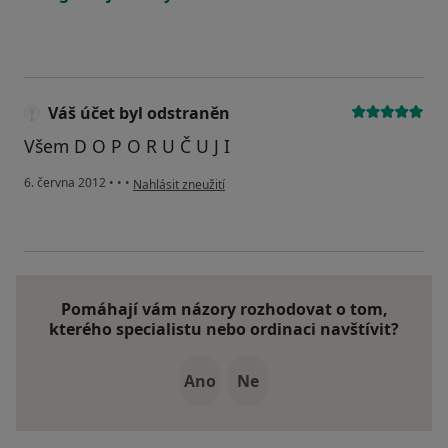
Váš účet byl odstraněn
Všem D O P O R U Č U J I
podle názoru uživatele Váš účet byl odstraněn
6. června 2012
•
•
•
Nahlásit zneužití
Pomáhají vám názory rozhodovat o tom,
kterého specialistu nebo ordinaci navštívit?
Ano
Ne