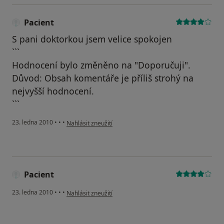
Pacient
S pani doktorkou jsem velice spokojen
```
Hodnocení bylo změněno na "Doporučuji".
Důvod: Obsah komentáře je příliš strohý na
nejvyšší hodnocení.
```
podle názoru uživatele Pacient
23. ledna 2010
•
•
•
Nahlásit zneužití
Pacient
podle názoru uživatele Pacient
23. ledna 2010
•
•
•
Nahlásit zneužití