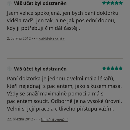
Váš účet byl odstraněn
Jsem velice spokojená, jen bych paní doktorku
viděla radši jen tak, a ne jak poslední dobou,
kdy ji potřebuji čím dál častěji.
podle názoru uživatele Váš účet byl odstraněn
2. června 2012
•
•
•
Nahlásit zneužití
Váš účet byl odstraněn
Paní doktorka je jednou z velmi mála lékařů,
kteří nejednají s pacientem, jako s kusem masa.
Vždy se snaží maximálně pomoci a má s
pacientem soucit. Odborně je na vysoké úrovni.
Velmi si její práce a citlivého přístupu vážím.
podle názoru uživatele Váš účet byl odstraněn
22. března 2012
•
•
•
Nahlásit zneužití