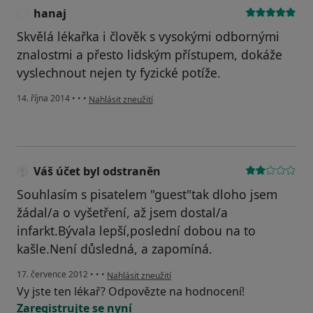
hanaj
H
Skvělá lékařka i člověk s vysokými odbornými
znalostmi a přesto lidským přístupem, dokáže
vyslechnout nejen ty fyzické potíže.
podle názoru uživatele hanaj
14. října 2014
•
•
•
Nahlásit zneužití
Váš účet byl odstraněn
Souhlasím s pisatelem "guest"tak dloho jsem
žádal/a o vyšetření, až jsem dostal/a
infarkt.Bývala lepší,poslední dobou na to
kašle.Není důsledná, a zapomíná.
podle názoru uživatele Váš účet byl odstraněn
17. července 2012
•
•
•
Nahlásit zneužití
Vy jste ten lékař? Odpovězte na hodnocení!
Zaregistrujte se nyní