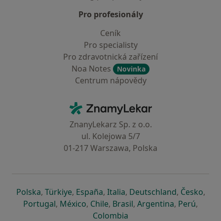
Pro profesionály
Ceník
Pro specialisty
Pro zdravotnická zařízení
Noa Notes
Novinka
Centrum nápovědy
Kontakt
ZnamyLekar - Hlavní stránka
ZnanyLekarz Sp. z o.o.
ul. Kolejowa 5/7
01-217 Warszawa, Polska
se otevře v nové záložce
se otevře v nové záložce
se otevře v nové záložce
se otevře v nové záložce
se otevře v 
se o
Polska
,
Türkiye
,
España
,
Italia
,
Deutschland
,
Česko
,
se otevře v nové záložce
se otevře v nové záložce
se otevře v nové záložce
se otevře v nové záložc
se otevře v 
se ote
Portugal
,
México
,
Chile
,
Brasil
,
Argentina
,
Perú
,
se otevře v nové záložce
Colombia