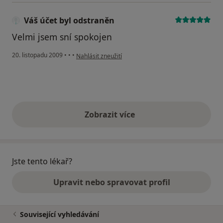
Váš účet byl odstraněn
Velmi jsem sní spokojen
podle názoru uživatele Váš účet byl odstraněn
20. listopadu 2009
•
•
•
Nahlásit zneužití
Zobrazit více
výše uvedené názory
Jste tento lékař?
Upravit nebo spravovat profil
Související vyhledávání