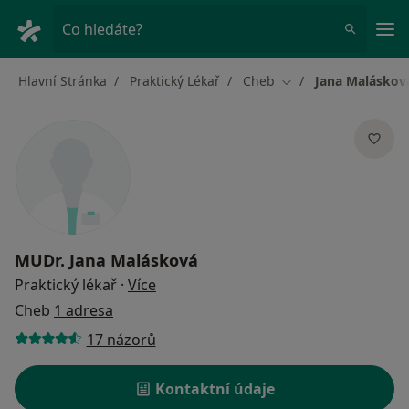
Hla
Co hledáte?
Hlavní Stránka
Praktický Lékař
Cheb
Jana Maláskov
Změna města
MUDr.
Jana Malásková
o specializacích
Praktický lékař
·
Více
Cheb
1 adresa
17 názorů
Kontaktní údaje