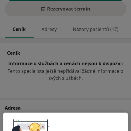
Rezervovat termín
Ceník
Adresy
Názory pacientů (17)
Ceník
Informace o službách a cenách nejsou k dispozici
Tento specialista ještě nepřidával žádné informace o
svých službách.
Adresa
Všeobecné lékařství
Goethova 9,
Cheb
35002