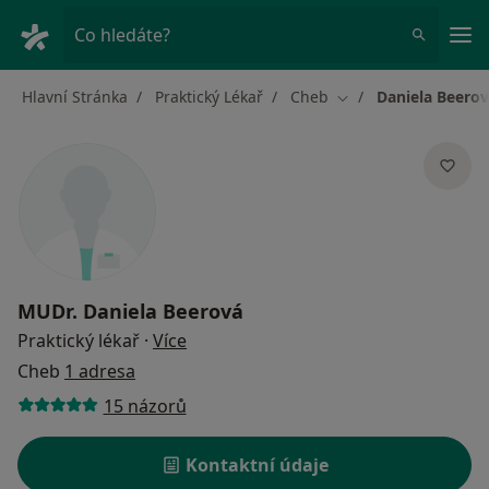
Hla
Co hledáte?
Hlavní Stránka
Praktický Lékař
Cheb
Daniela Beero
Změna města
MUDr.
Daniela Beerová
o specializacích
Praktický lékař
·
Více
Cheb
1 adresa
15 názorů
Kontaktní údaje