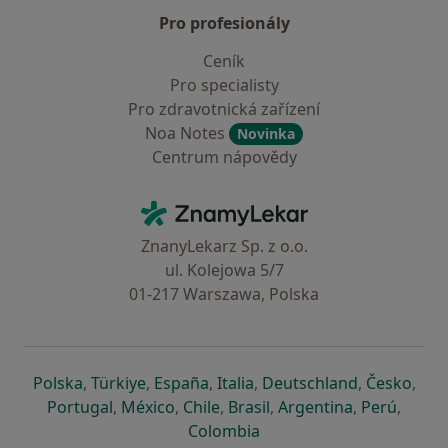
Pro profesionály
Ceník
Pro specialisty
Pro zdravotnická zařízení
Noa Notes
Novinka
Centrum nápovědy
Kontakt
ZnamyLekar - Hlavní stránka
ZnanyLekarz Sp. z o.o.
ul. Kolejowa 5/7
01-217 Warszawa, Polska
se otevře v nové záložce
se otevře v nové záložce
se otevře v nové záložce
se otevře v nové záložce
se otevře v 
se o
Polska
,
Türkiye
,
España
,
Italia
,
Deutschland
,
Česko
,
se otevře v nové záložce
se otevře v nové záložce
se otevře v nové záložce
se otevře v nové záložc
se otevře v 
se ote
Portugal
,
México
,
Chile
,
Brasil
,
Argentina
,
Perú
,
se otevře v nové záložce
Colombia