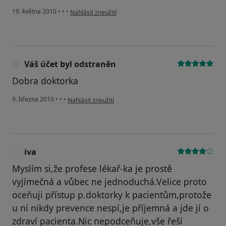
podle názoru uživatele Váš účet byl odstraněn
19. května 2010
•
•
•
Nahlásit zneužití
Váš účet byl odstraněn
Dobra doktorka
podle názoru uživatele Váš účet byl odstraněn
9. března 2010
•
•
•
Nahlásit zneužití
iva
I
Myslím si,že profese lékař-ka je prostě
vyjímečná a vůbec ne jednoduchá.Velice proto
oceňuji přístup p.doktorky k pacientům,protože
u ní nikdy prevence nespí,je příjemná a jde jí o
zdraví pacienta.Nic nepodceňuje,vše řeší