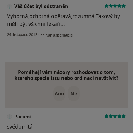
Váš účet byl odstraněn
Výborná,ochotná,obětavá,rozumná.Takový by
měli být všichni lékaři...
podle názoru uživatele Váš účet byl odstraněn
24. listopadu 2013
•
•
•
Nahlásit zneužití
Pomáhají vám názory rozhodovat o tom,
kterého specialistu nebo ordinaci navštívit?
Ano
Ne
Pacient
svědomitá