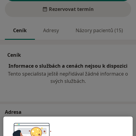
Rezervovat termín
Ceník
Adresy
Názory pacientů (15)
Ceník
Informace o službách a cenách nejsou k dispozici
Tento specialista ještě nepřidával žádné informace o
svých službách.
Adresa
Ordinace
Májová 582/19,
Cheb
35002