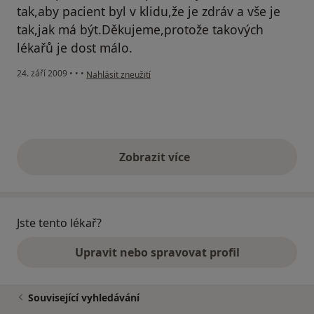
tak,aby pacient byl v klidu,že je zdráv a vše je
tak,jak má být.Děkujeme,protože takových
lékařů je dost málo.
podle názoru uživatele iva
24. září 2009
•
•
•
Nahlásit zneužití
Zobrazit více
výše uvedené názory
Jste tento lékař?
Upravit nebo spravovat profil
Související vyhledávání