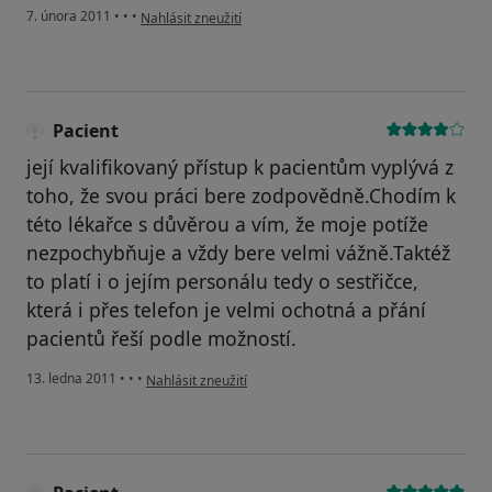
podle názoru uživatele Pacient
7. února 2011
•
•
•
Nahlásit zneužití
Pacient
její kvalifikovaný přístup k pacientům vyplývá z
toho, že svou práci bere zodpovědně.Chodím k
této lékařce s důvěrou a vím, že moje potíže
nezpochybňuje a vždy bere velmi vážně.Taktéž
to platí i o jejím personálu tedy o sestřičce,
která i přes telefon je velmi ochotná a přání
pacientů řeší podle možností.
podle názoru uživatele Pacient
13. ledna 2011
•
•
•
Nahlásit zneužití