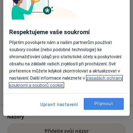
Přiblížit mapu
se otevře v nové záložce
Respektujeme vaše soukromí
Dostupnost
Na této adrese online kalendář není aktivní
Přijetím povolujete nám a našim partnerům používat
Co mám v takové situaci udělat?
soubory cookie (nebo podobné technologie) ke
shromažďování údajů pro statistické účely a poskytování
Způsoby platby (soukromé návštěvy)
obsahu na základě vašich zvyklostí při procházení. Své
Na teto adrese lékař přijímá pacienty na pojišťovnu
preference můžete kdykoli zkontrolovat a aktualizovat v
Detaily
nastavení. Další informace naleznete v
zásadách ochrany
soukromí a souborů cookie.
Více
o adrese
Přijmout
Upravit nastavení
Názory
Přidejte svůj názor