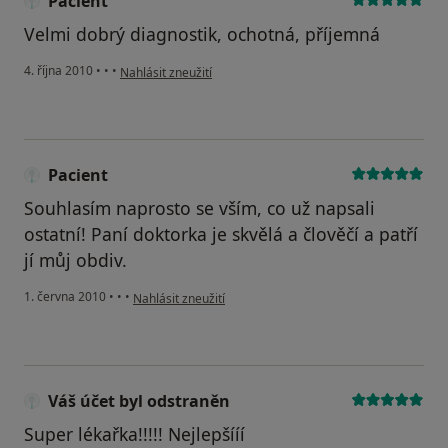
Pacient
Velmi dobrý diagnostik, ochotná, příjemná
podle názoru uživatele Pacient
4. října 2010
•
•
•
Nahlásit zneužití
Pacient
Souhlasím naprosto se vším, co už napsali
ostatní! Paní doktorka je skvělá a člověčí a patří
jí můj obdiv.
podle názoru uživatele Pacient
1. června 2010
•
•
•
Nahlásit zneužití
Váš účet byl odstraněn
Super lékařka!!!!! Nejlepšííí