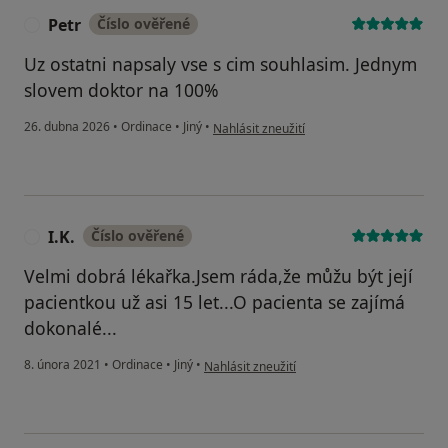
Petr
Číslo ověřené
P
Uz ostatni napsaly vse s cim souhlasim. Jednym
slovem doktor na 100%
podle názoru uživatele Petr
26. dubna 2026
•
Ordinace
•
Jiný
•
Nahlásit zneužití
I.K.
Číslo ověřené
I
Velmi dobrá lékařka.Jsem ráda,že můžu být její
pacientkou už asi 15 let...O pacienta se zajímá
dokonalé...
podle názoru uživatele I.K.
8. února 2021
•
Ordinace
•
Jiný
•
Nahlásit zneužití