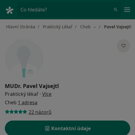
Hla
Co hledáte?
Hlavní Stránka
Praktický Lékař
Cheb
Pavel Vajsejtl
Změna města
MUDr.
Pavel Vajsejtl
o specializacích
Praktický lékař
·
Více
Cheb
1 adresa
22 názorů
Kontaktní údaje