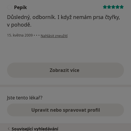
Pepík
P
Důsledný, odborník. I když nemám prsa čtyřky,
v pohodě.
podle názoru uživatele Pepík
15. května 2009
•
•
•
Nahlásit zneužití
Zobrazit více
výše uvedené názory
Jste tento lékař?
Upravit nebo spravovat profil
Související vyhledávání