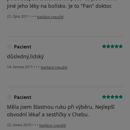
jiné jeho léky na bolísko. Je to "Pan" doktor.
podle názoru uživatele Váš účet byl odstraněn
22. října 2011
•
•
•
Nahlásit zneužití
Pacient
důsledný,lidský
podle názoru uživatele Pacient
14. června 2011
•
•
•
Nahlásit zneužití
Pacient
Měla jsem šťastnou ruku při výběru. Nejlepší
obvodní lékař a sestřičky v Chebu.
podle názoru uživatele Pacient
22. února 2010
•
•
•
Nahlásit zneužití