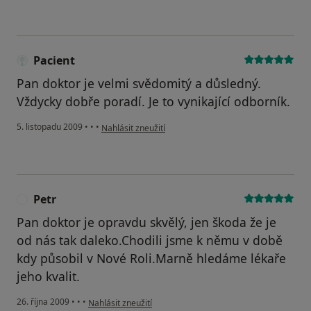
Pacient
Pan doktor je velmi svědomitý a důsledný.
Vždycky dobře poradí. Je to vynikající odborník.
podle názoru uživatele Pacient
5. listopadu 2009
•
•
•
Nahlásit zneužití
Petr
P
Pan doktor je opravdu skvělý, jen škoda že je
od nás tak daleko.Chodili jsme k němu v době
kdy působil v Nové Roli.Marně hledáme lékaře
jeho kvalit.
podle názoru uživatele Petr
26. října 2009
•
•
•
Nahlásit zneužití