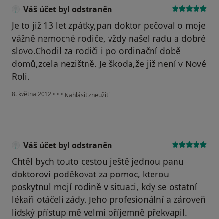
Váš účet byl odstraněn
Je to již 13 let zpátky,pan doktor pečoval o moje
vážně nemocné rodiče, vždy našel radu a dobré
slovo.Chodil za rodiči i po ordinační době
domů,zcela nezištně. Je škoda,že již není v Nové
Roli.
podle názoru uživatele Váš účet byl odstraněn
8. května 2012
•
•
•
Nahlásit zneužití
Váš účet byl odstraněn
Chtěl bych touto cestou ještě jednou panu
doktorovi poděkovat za pomoc, kterou
poskytnul mojí rodině v situaci, kdy se ostatní
lékaři otáčeli zády. Jeho profesionální a zároveň
lidský přístup mě velmi příjemně překvapil.