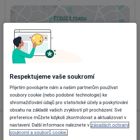
Přiblížit mapu
se otevře v nové záložce
Dostupnost
Na této adrese online kalendář není aktivní
Co mám v takové situaci udělat?
Způsoby platby (soukromé návštěvy)
Na teto adrese lékař přijímá pacienty na pojišťovnu
Respektujeme vaše soukromí
Detaily
Přijetím povolujete nám a našim partnerům používat
soubory cookie (nebo podobné technologie) ke
Více
o adrese
shromažďování údajů pro statistické účely a poskytování
obsahu na základě vašich zvyklostí při procházení. Své
preference můžete kdykoli zkontrolovat a aktualizovat v
Názory
nastavení. Další informace naleznete v
zásadách ochrany
soukromí a souborů cookie.
Přidejte svůj názor