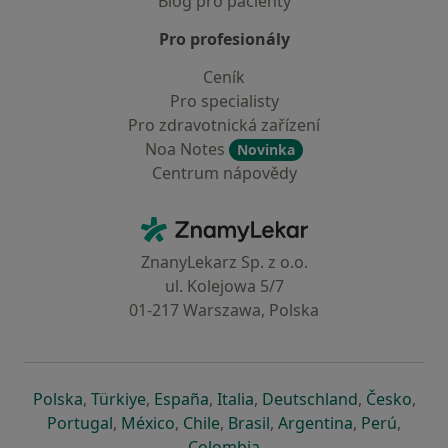
Blog pro pacienty
Pro profesionály
Ceník
Pro specialisty
Pro zdravotnická zařízení
Noa Notes
Novinka
Centrum nápovědy
Kontakt
ZnamyLekar - Hlavní stránka
ZnanyLekarz Sp. z o.o.
ul. Kolejowa 5/7
01-217 Warszawa, Polska
se otevře v nové záložce
se otevře v nové záložce
se otevře v nové záložce
se otevře v nové záložce
se otevře v 
se o
Polska
,
Türkiye
,
España
,
Italia
,
Deutschland
,
Česko
,
se otevře v nové záložce
se otevře v nové záložce
se otevře v nové záložce
se otevře v nové záložc
se otevře v 
se ote
Portugal
,
México
,
Chile
,
Brasil
,
Argentina
,
Perú
,
se otevře v nové záložce
Colombia