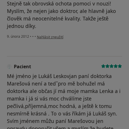
Stejně tak obrovská ochota pomoci v nouzi!
Myslím, že nejen jako doktror, ale hlavně jako
člověk má neocenitelné kvality. Takže ještě
jednou díky.
podle názoru uživatele Váš účet byl odstraněn
9. února 2012
•
•
•
Nahlásit zneužití
Pacient
Mé jméno je Lukáš Leskovjan paní doktorka
Marešová není a tedˇpro mě bohužel má
doktorka ale občas jí má moje mamka Lenka a i
mamka i já si vás moc chválíme jste
pečlivá,příjemná,moc hodná, a ještě k tomu
nesmírně krásná . To o vás říkám já Lukáš syn.
Svím jménem můžu paní Marešovou jen
opravdu doporučit všem a myslím že budete