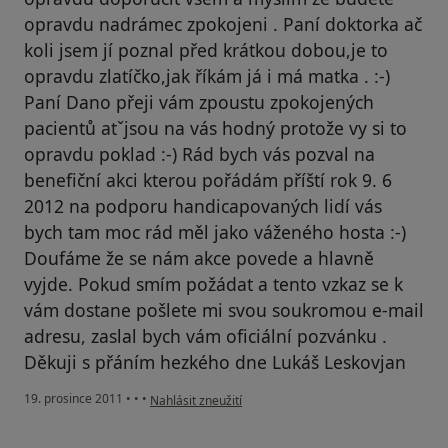
opravdu nadrámec zpokojeni . Paní doktorka ač
koli jsem jí poznal před krátkou dobou,je to
opravdu zlatíčko,jak říkám já i má matka . :-)
Paní Dano přeji vám zpoustu zpokojených
pacientů atˇjsou na vás hodný protože vy si to
opravdu poklad :-) Rád bych vás pozval na
benefiční akci kterou pořádám příští rok 9. 6
2012 na podporu handicapovaných lidí vás
bych tam moc rád měl jako váženého hosta :-)
Doufáme že se nám akce povede a hlavně
vyjde. Pokud smím požádat a tento vzkaz se k
vám dostane pošlete mi svou soukromou e-mail
adresu, zaslal bych vám oficiální pozvánku .
Děkuji s přáním hezkého dne Lukáš Leskovjan
podle názoru uživatele Pacient
19. prosince 2011
•
•
•
Nahlásit zneužití