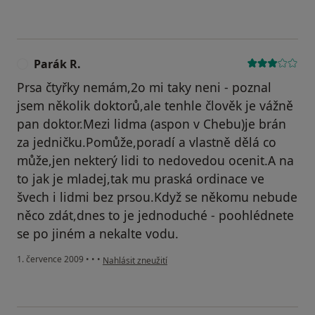
Parák R.
P
Prsa čtyřky nemám,2o mi taky neni - poznal
jsem několik doktorů,ale tenhle člověk je vážně
pan doktor.Mezi lidma (aspon v Chebu)je brán
za jedničku.Pomůže,poradí a vlastně dělá co
může,jen nekterý lidi to nedovedou ocenit.A na
to jak je mladej,tak mu praská ordinace ve
švech i lidmi bez prsou.Když se někomu nebude
něco zdát,dnes to je jednoduché - poohlédnete
se po jiném a nekalte vodu.
podle názoru uživatele Parák R.
1. července 2009
•
•
•
Nahlásit zneužití