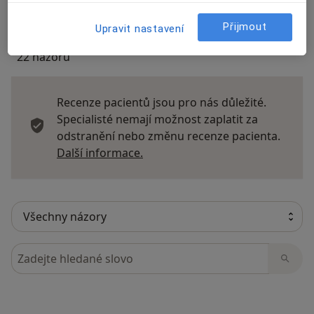
Přijmout
Upravit nastavení
22 názorů
Recenze pacientů jsou pro nás důležité.
Specialisté nemají možnost zaplatit za
odstranění nebo změnu recenze pacienta.
Další informace o názorech
Další informace.
Hledejte v názorech