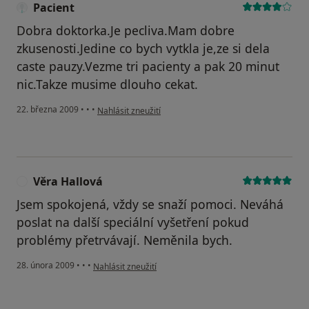
Pacient
Dobra doktorka.Je pecliva.Mam dobre
zkusenosti.Jedine co bych vytkla je,ze si dela
caste pauzy.Vezme tri pacienty a pak 20 minut
nic.Takze musime dlouho cekat.
podle názoru uživatele Pacient
22. března 2009
•
•
•
Nahlásit zneužití
Věra Hallová
V
Jsem spokojená, vždy se snaží pomoci. Neváhá
poslat na další speciální vyšetření pokud
problémy přetrvávají. Neměnila bych.
podle názoru uživatele Věra Hallová
28. února 2009
•
•
•
Nahlásit zneužití