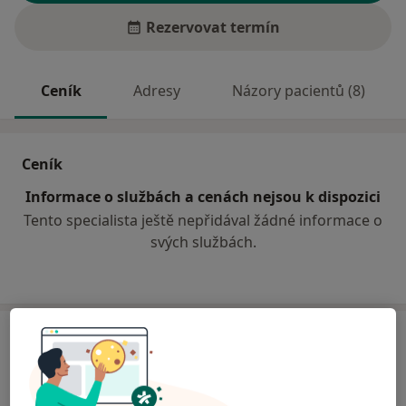
Rezervovat termín
Ceník
Adresy
Názory pacientů (8)
Ceník
Informace o službách a cenách nejsou k dispozici
Tento specialista ještě nepřidával žádné informace o
svých službách.
Adresa
Ordinace praktického lékaře
Nerudova 3/2397,
Cheb
35002