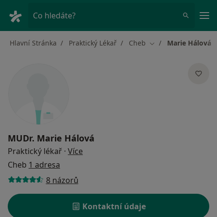
Hla
Co hledáte?
Hlavní Stránka
Praktický Lékař
Cheb
Marie Hálová
Změna města
MUDr.
Marie Hálová
o specializacích
Praktický lékař
·
Více
Cheb
1 adresa
8 názorů
Kontaktní údaje