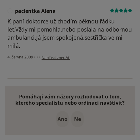
pacientka Alena
P
K paní doktorce už chodím pěknou řádku
let.Vždy mi pomohla,nebo poslala na odbornou
ambulanci.Já jsem spokojená,sestřička velmi
milá.
podle názoru uživatele pacientka Alena
4. června 2009
•
•
•
Nahlásit zneužití
Pomáhají vám názory rozhodovat o tom,
kterého specialistu nebo ordinaci navštívit?
Ano
Ne