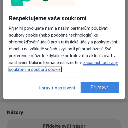
Přiblížit mapu
Respektujeme vaše soukromí
se otevře v nové záložce
Přijetím povolujete nám a našim partnerům používat
Dostupnost
Na této adrese online kalendář není aktivní
soubory cookie (nebo podobné technologie) ke
Co mám v takové situaci udělat?
shromažďování údajů pro statistické účely a poskytování
obsahu na základě vašich zvyklostí při procházení. Své
preference můžete kdykoli zkontrolovat a aktualizovat v
Způsoby platby (soukromé návštěvy)
nastavení. Další informace naleznete v
zásadách ochrany
Na teto adrese lékař přijímá pacienty na pojišťovnu
soukromí a souborů cookie.
Detaily
Přijmout
Více
Upravit nastavení
o adrese
Názory
Přidejte svůj názor