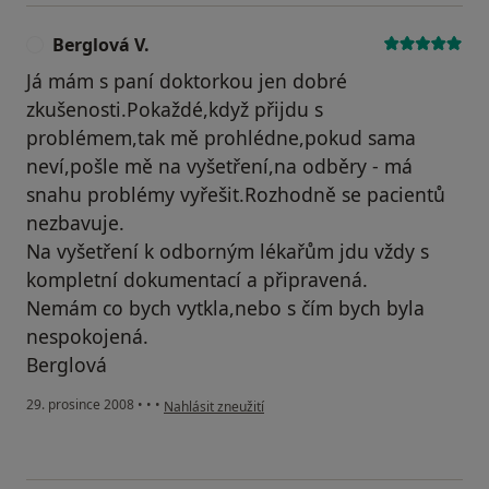
Berglová V.
B
Já mám s paní doktorkou jen dobré
zkušenosti.Pokaždé,když přijdu s
problémem,tak mě prohlédne,pokud sama
neví,pošle mě na vyšetření,na odběry - má
snahu problémy vyřešit.Rozhodně se pacientů
nezbavuje.
Na vyšetření k odborným lékařům jdu vždy s
kompletní dokumentací a připravená.
Nemám co bych vytkla,nebo s čím bych byla
nespokojená.
Berglová
podle názoru uživatele Berglová V.
29. prosince 2008
•
•
•
Nahlásit zneužití