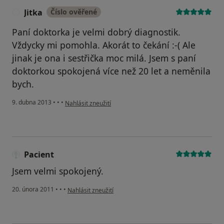
Jitka
Číslo ověřené
J
Paní doktorka je velmi dobrý diagnostik.
Vždycky mi pomohla. Akorát to čekání :-( Ale
jinak je ona i sestřička moc milá. Jsem s paní
doktorkou spokojená více než 20 let a neměnila
bych.
podle názoru uživatele Jitka
9. dubna 2013
•
•
•
Nahlásit zneužití
Pacient
Jsem velmi spokojený.
podle názoru uživatele Pacient
20. února 2011
•
•
•
Nahlásit zneužití