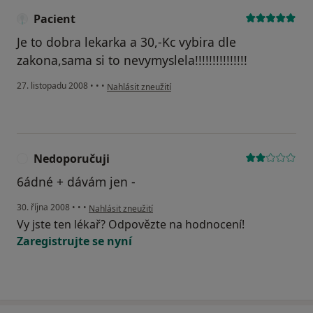
Pacient
Je to dobra lekarka a 30,-Kc vybira dle
zakona,sama si to nevymyslela!!!!!!!!!!!!!!!
podle názoru uživatele Pacient
27. listopadu 2008
•
•
•
Nahlásit zneužití
Nedoporučuji
N
6ádné + dávám jen -
podle názoru uživatele Nedoporučuji
30. října 2008
•
•
•
Nahlásit zneužití
Vy jste ten lékař? Odpovězte na hodnocení!
Zaregistrujte se nyní