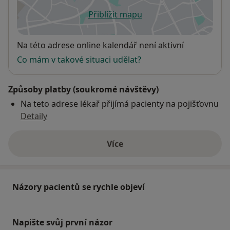
Přiblížit mapu
se otevře v nové záložce
Dostupnost
Na této adrese online kalendář není aktivní
Co mám v takové situaci udělat?
Způsoby platby (soukromé návštěvy)
Na teto adrese lékař přijímá pacienty na pojišťovnu
Detaily
Více
o adrese
Názory pacientů se rychle objeví
Napište svůj první názor