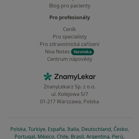
Blog pro pacienty
Pro profesionály
Ceník
Pro specialisty
Pro zdravotnická zařízení
Noa Notes
Novinka
Centrum nápovědy
Kontakt
ZnamyLekar - Hlavní stránka
ZnanyLekarz Sp. z o.o.
ul. Kolejowa 5/7
01-217 Warszawa, Polska
se otevře v nové záložce
se otevře v nové záložce
se otevře v nové záložce
se otevře v nové záložce
se otevře v 
se o
Polska
,
Türkiye
,
España
,
Italia
,
Deutschland
,
Česko
,
se otevře v nové záložce
se otevře v nové záložce
se otevře v nové záložce
se otevře v nové záložc
se otevře v 
se ote
Portugal
,
México
,
Chile
,
Brasil
,
Argentina
,
Perú
,