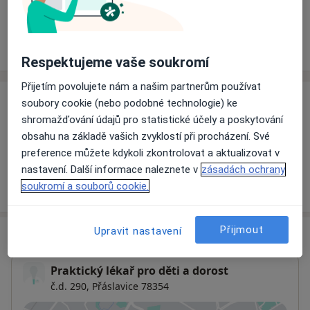
Rezervovat termín
Ceník
Adresy
Názory pacientů
Respektujeme vaše soukromí
Přijetím povolujete nám a našim partnerům používat
soubory cookie (nebo podobné technologie) ke
Ceník
shromažďování údajů pro statistické účely a poskytování
Informace o službách a cenách nejsou k dispozici
obsahu na základě vašich zvyklostí při procházení. Své
Tento specialista ještě nepřidával žádné informace o
preference můžete kdykoli zkontrolovat a aktualizovat v
svých službách.
nastavení. Další informace naleznete v
zásadách ochrany
soukromí a souborů cookie.
Přijmout
Upravit nastavení
Adresa
Praktický lékař pro děti a dorost
č.d. 290,
Přáslavice 78354