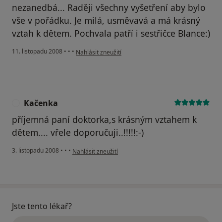
nezanedbá... Raději všechny vyšetření aby bylo
vše v pořádku. Je milá, usměvavá a má krásný
vztah k dětem. Pochvala patří i sestřičce Blance:)
podle názoru uživatele Martina
11. listopadu 2008
•
•
•
Nahlásit zneužití
Kačenka
K
příjemná paní doktorka,s krásným vztahem k
dětem.... vřele doporučuji..!!!!!:-)
podle názoru uživatele Kačenka
3. listopadu 2008
•
•
•
Nahlásit zneužití
Jste tento lékař?