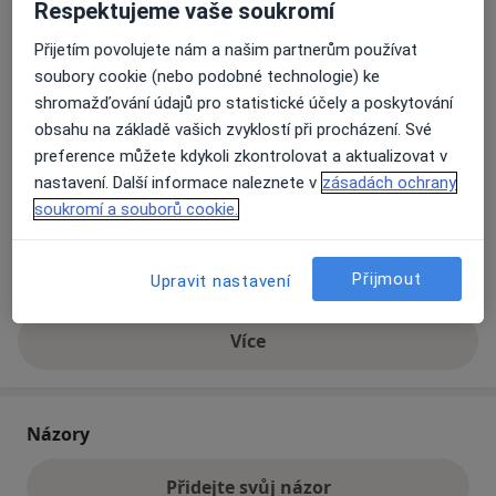
Respektujeme vaše soukromí
Přijetím povolujete nám a našim partnerům používat
Přiblížit mapu
se otevře v nové záložce
soubory cookie (nebo podobné technologie) ke
shromažďování údajů pro statistické účely a poskytování
Dostupnost
Na této adrese online kalendář není aktivní
obsahu na základě vašich zvyklostí při procházení. Své
preference můžete kdykoli zkontrolovat a aktualizovat v
Co mám v takové situaci udělat?
nastavení. Další informace naleznete v
zásadách ochrany
soukromí a souborů cookie.
Způsoby platby (soukromé návštěvy)
Na teto adrese lékař přijímá pacienty na pojišťovnu
Přijmout
Detaily
Upravit nastavení
Více
o adrese
Názory
Přidejte svůj názor