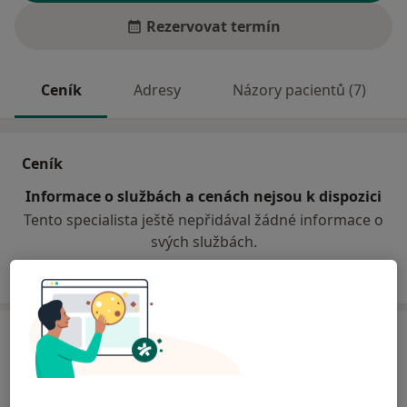
Rezervovat termín
Ceník
Adresy
Názory pacientů (7)
Ceník
Informace o službách a cenách nejsou k dispozici
Tento specialista ještě nepřidával žádné informace o
svých službách.
Adresa
Praktický lékař pro děti a dorost
Valašská Bystřice 75627