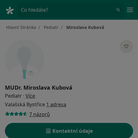
Hla
Co hledáte?
Hlavní Stránka
Pediatr
Miroslava Kubová
MUDr.
Miroslava Kubová
o specializacích
Pediatr
·
Více
Valašská Bystřice
1 adresa
7 názorů
Kontaktní údaje