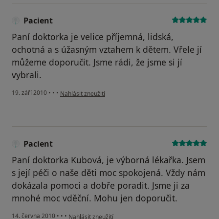
Pacient
Paní doktorka je velice příjemná, lidská,
ochotná a s úžasným vztahem k dětem. Vřele jí
můžeme doporučit. Jsme rádi, že jsme si jí
vybrali.
podle názoru uživatele Pacient
19. září 2010
•
•
•
Nahlásit zneužití
Pacient
Paní doktorka Kubová, je výborná lékařka. Jsem
s její péči o naše děti moc spokojená. Vždy nám
dokázala pomoci a dobře poradit. Jsme ji za
mnohé moc vděční. Mohu jen doporučit.
podle názoru uživatele Pacient
14. června 2010
•
•
•
Nahlásit zneužití