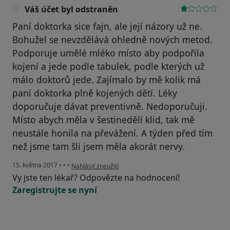
Váš účet byl odstraněn
Paní doktorka sice fajn, ale její názory už ne.
Bohužel se nevzdělává ohledně nových metod.
Podporuje umělé mléko místo aby podpořila
kojení a jede podle tabulek, podle kterých už
málo doktorů jede. Zajímalo by mě kolik má
paní doktorka plně kojených dětí. Léky
doporučuje dávat preventivně. Nedoporučuji.
Místo abych měla v šestinedělí klid, tak mě
neustále honila na převážení. A týden před tím
než jsme tam šli jsem měla akorát nervy.
podle názoru uživatele Váš účet byl odstraněn
15. května 2017
•
•
•
Nahlásit zneužití
Vy jste ten lékař? Odpovězte na hodnocení!
Zaregistrujte se nyní