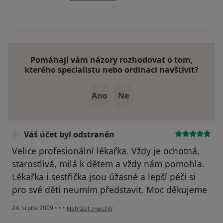
Pomáhají vám názory rozhodovat o tom,
kterého specialistu nebo ordinaci navštívit?
Ano
Ne
Váš účet byl odstraněn
Velice profesionální lékařka. Vždy je ochotná,
starostlivá, milá k dětem a vždy nám pomohla.
Lékařka i sestřička jsou úžasné a lepší péči si
pro své děti neumím představit. Moc děkujeme
podle názoru uživatele Váš účet byl odstraněn
24. srpna 2009
•
•
•
Nahlásit zneužití