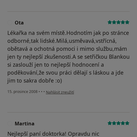
Ota
O
Lékařka na svém místě.Hodnotím jak po stránce
odborné,tak lidské.Milá,usměvavá,vstřícná,
obětavá a ochotná pomoci i mimo službu,mám
jen ty nejlepší zkušenosti.A se setřičkou Blankou
si zaslouží jen to nejlepší hodnocení a
poděkování,že svou práci dělají s láskou a jde
jim to sakra dobře :o)
podle názoru uživatele Ota
15. prosince 2008
•
•
•
Nahlásit zneužití
Martina
M
Nejlepší paní doktorka! Opravdu nic