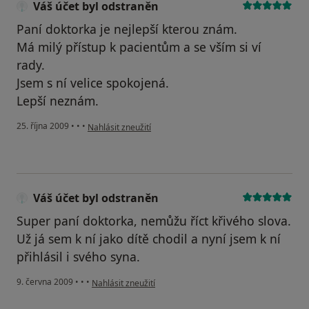
Váš účet byl odstraněn
Paní doktorka je nejlepší kterou znám.
Má milý přístup k pacientům a se vším si ví
rady.
Jsem s ní velice spokojená.
Lepší neznám.
podle názoru uživatele Váš účet byl odstraněn
25. října 2009
•
•
•
Nahlásit zneužití
Váš účet byl odstraněn
Super paní doktorka, nemůžu říct křivého slova.
Už já sem k ní jako dítě chodil a nyní jsem k ní
přihlásil i svého syna.
podle názoru uživatele Váš účet byl odstraněn
9. června 2009
•
•
•
Nahlásit zneužití