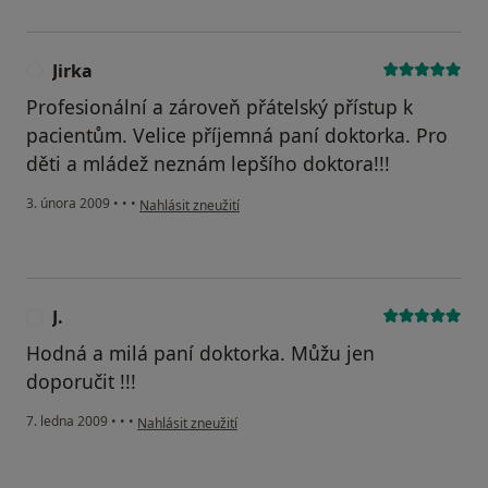
Jirka
J
Profesionální a zároveň přátelský přístup k
pacientům. Velice příjemná paní doktorka. Pro
děti a mládež neznám lepšího doktora!!!
podle názoru uživatele Jirka
3. února 2009
•
•
•
Nahlásit zneužití
J.
J
Hodná a milá paní doktorka. Můžu jen
doporučit !!!
podle názoru uživatele J.
7. ledna 2009
•
•
•
Nahlásit zneužití