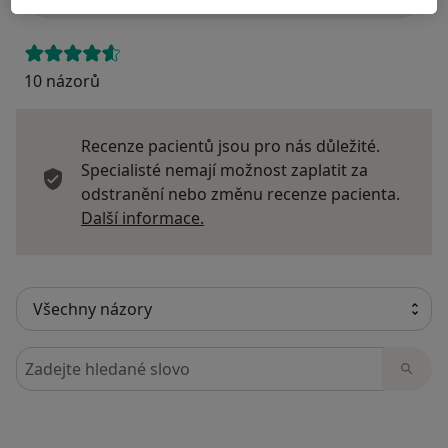
10 názorů
Recenze pacientů jsou pro nás důležité.
Specialisté nemají možnost zaplatit za
odstranění nebo změnu recenze pacienta.
Další informace o názorech
Další informace.
Hledejte v názorech