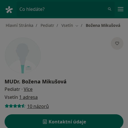
Hla
Co hledáte?
Hlavní Stránka
Pediatr
Vsetín
Božena Mikušová
Změna města
MUDr.
Božena Mikušová
o specializacích
Pediatr
·
Více
Vsetín
1 adresa
10 názorů
Kontaktní údaje