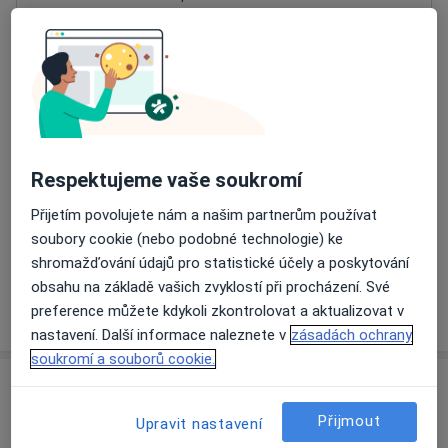
Přiblížit mapu
se otevře v nové záložce
Dostupnost
Na této adrese online kalendář není aktivní
Co mám v takové situaci udělat?
Respektujeme vaše soukromí
Způsoby platby (soukromé návštěvy)
Přijetím povolujete nám a našim partnerům používat
Na teto adrese lékař přijímá pacienty na pojišťovnu
soubory cookie (nebo podobné technologie) ke
Detaily
shromažďování údajů pro statistické účely a poskytování
obsahu na základě vašich zvyklostí při procházení. Své
Více
preference můžete kdykoli zkontrolovat a aktualizovat v
o adrese
nastavení. Další informace naleznete v
zásadách ochrany
soukromí a souborů cookie.
Názory
Přijmout
Upravit nastavení
Přidejte svůj názor