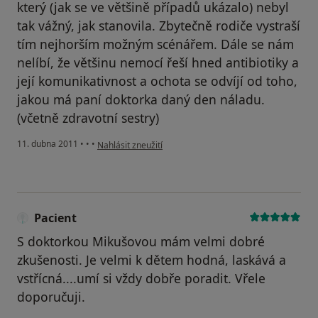
který (jak se ve většině případů ukázalo) nebyl
tak vážný, jak stanovila. Zbytečně rodiče vystraší
tím nejhorším možným scénářem. Dále se nám
nelíbí, že většinu nemocí řeší hned antibiotiky a
její komunikativnost a ochota se odvíjí od toho,
jakou má paní doktorka daný den náladu.
(včetně zdravotní sestry)
podle názoru uživatele Pacient
11. dubna 2011
•
•
•
Nahlásit zneužití
Pacient
S doktorkou Mikušovou mám velmi dobré
zkušenosti. Je velmi k dětem hodná, laskává a
vstřícná....umí si vždy dobře poradit. Vřele
doporučuji.