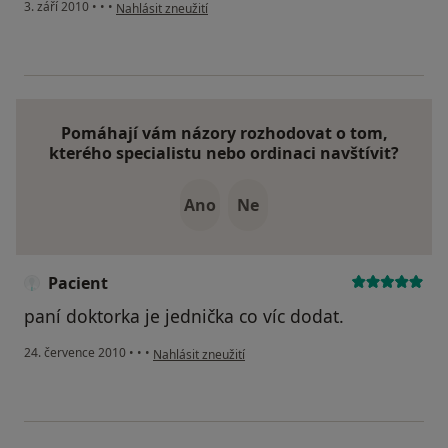
podle názoru uživatele Pacient
3. září 2010
•
•
•
Nahlásit zneužití
Pomáhají vám názory rozhodovat o tom,
kterého specialistu nebo ordinaci navštívit?
Ano
Ne
Pacient
paní doktorka je jednička co víc dodat.
podle názoru uživatele Pacient
24. července 2010
•
•
•
Nahlásit zneužití