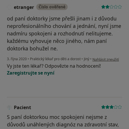
etranger
Číslo ověřené
E
od paní doktorky jsme přešli jinam i z důvodu
neprofesionálního chování a jednání, nyní jsme
nadmíru spokojeni a rozhodnutí nelitujeme.
každému vyhovuje něco jiného, nám paní
doktorka bohužel ne.
podle názoru uživatele
3. října 2020
•
Praktický lékař pro děti a dorost
•
Jiný
•
Nahlásit zneužití
Vy jste ten lékař? Odpovězte na hodnocení!
Zaregistrujte se nyní
Pacient
S paní doktorkou moc spokojeni nejsme z
důvodů unáhlených diagnóz na zdravotní stav,