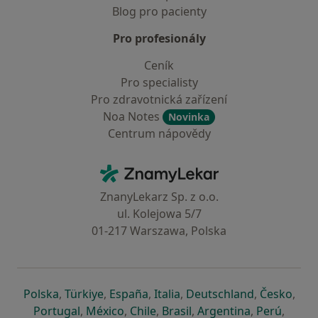
Blog pro pacienty
Pro profesionály
Ceník
Pro specialisty
Pro zdravotnická zařízení
Noa Notes
Novinka
Centrum nápovědy
Kontakt
ZnamyLekar - Hlavní stránka
ZnanyLekarz Sp. z o.o.
ul. Kolejowa 5/7
01-217 Warszawa, Polska
se otevře v nové záložce
se otevře v nové záložce
se otevře v nové záložce
se otevře v nové záložce
se otevře v 
se o
Polska
,
Türkiye
,
España
,
Italia
,
Deutschland
,
Česko
,
se otevře v nové záložce
se otevře v nové záložce
se otevře v nové záložce
se otevře v nové záložc
se otevře v 
se ote
Portugal
,
México
,
Chile
,
Brasil
,
Argentina
,
Perú
,