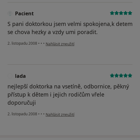
Pacient
S pani doktorkou jsem velmi spokojena,k detem
se chova hezky a vzdy umi poradit.
podle názoru uživatele Pacient
2. listopadu 2008
•
•
•
Nahlásit zneužití
lada
L
nejlepší doktorka na vsetíně, odbornice, pěkný
přístup k dětem i jejich rodičům vřele
doporučuji
podle názoru uživatele lada
2. listopadu 2008
•
•
•
Nahlásit zneužití