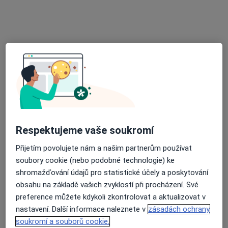
Adresa 1
Adresa 2
Gregorova 1390/35, Nový Jičín
•
Mapa
Praktický lékař pro děti a dorost
Tento specialista nenabízí online rezervaci termínu na této adrese.
Rezervovat termín
Respektujeme vaše soukromí
Přijetím povolujete nám a našim partnerům používat
soubory cookie (nebo podobné technologie) ke
shromažďování údajů pro statistické účely a poskytování
obsahu na základě vašich zvyklostí při procházení. Své
preference můžete kdykoli zkontrolovat a aktualizovat v
MUDr. Anežka Dědková
nastavení. Další informace naleznete v
zásadách ochrany
soukromí a souborů cookie.
Pediatr, Alergolog