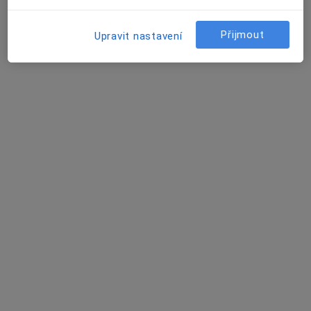
1 názor
Štefánikova 1301, Kopřivnice
•
Mapa
Přijmout
Upravit nastavení
Ambulance dětská alergologie
Tento specialista nenabízí online rezervaci termínu na této adrese.
Rezervovat termín
MUDr. Eva Rulíšková
Pediatr
18 názorů