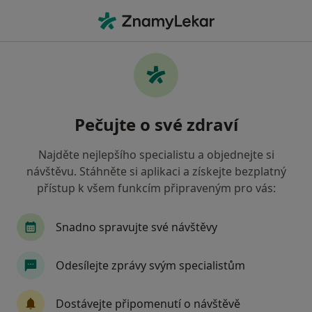
Hla
Pediatr • Valašské Meziříčí, zlínský
Filtry
• 1
Mapa
Doporučení pediatři s Vojenská zdravotní
Pečujte o své zdraví
pojišťovna ČR Valašské Meziříčí
Jak řadíme výsledky vyhledávání?
Najděte nejlepšího specialistu a objednejte si
návštěvu. Stáhněte si aplikaci a získejte bezplatný
přístup k všem funkcím připraveným pro vás:
Snadno spravujte své návštěvy
Odesílejte zprávy svým specialistům
MUDr. Michal Pukovec
Dostávejte připomenutí o návštěvě
·
Více
Pediatr