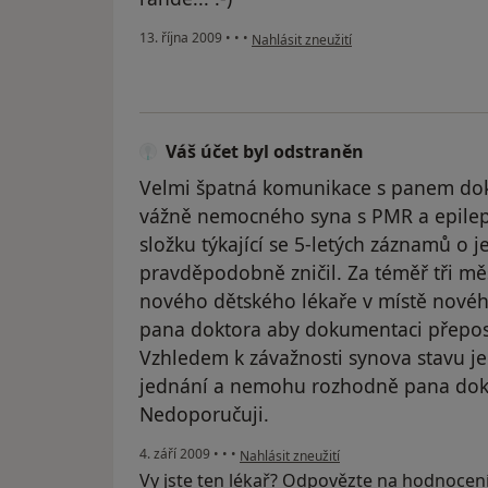
podle názoru uživatele Váš účet byl od
13. října 2009
•
•
•
Nahlásit zneužití
Váš účet byl odstraněn
Velmi špatná komunikace s panem dok
vážně nemocného syna s PMR a epilepsi
složku týkající se 5-letých záznamů o je
pravděpodobně zničil. Za téměř tři m
nového dětského lékaře v místě novéh
pana doktora aby dokumentaci přepos
Vzhledem k závažnosti synova stavu je
jednání a nemohu rozhodně pana doktor
Nedoporučuji.
podle názoru uživatele Váš účet byl odst
4. září 2009
•
•
•
Nahlásit zneužití
Vy jste ten lékař? Odpovězte na hodnocen