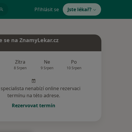
Přihlásit se
Jste lékař?
e se na ZnamyLekar.cz
Zítra
Ne
Po
Út
St
8 Srpen
9 Srpen
10 Srpen
11 Srpen
12 Srp
specialista nenabízí online rezervaci
termínu na této adrese.
Rezervovat termín