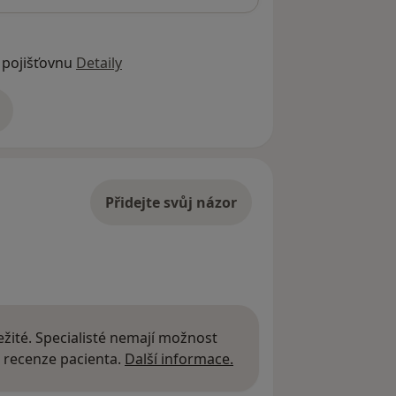
 pojišťovnu
Detaily
adrese
Přidejte svůj názor
žité. Specialisté nemají možnost
Další informace o názor
 recenze pacienta.
Další informace.