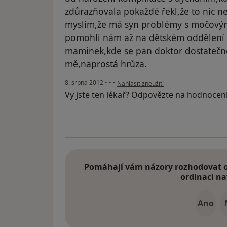
zdůrazňovala pokaždé řekl,že to nic ne
myslím,že má syn problémy s močovým
pomohli nám až na dětském oddělení 
maminek,kde se pan doktor dostatečn
mě,naprostá hrůza.
podle názoru uživatele Váš účet byl od
8. srpna 2012
•
•
•
Nahlásit zneužití
Vy jste ten lékař? Odpovězte na hodnocen
Pomáhají vám názory rozhodovat o 
ordinaci na
Ano