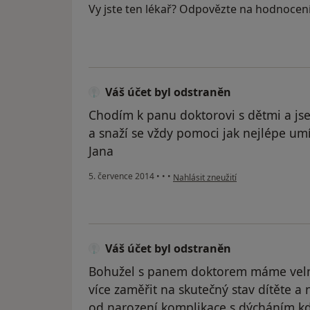
Vy jste ten lékař? Odpovězte na hodnocen
Váš účet byl odstraněn
Chodím k panu doktorovi s dětmi a j
a snaží se vždy pomoci jak nejlépe umí
Jana
podle názoru uživatele Váš účet byl
5. července 2014
•
•
•
Nahlásit zneužití
Váš účet byl odstraněn
Bohužel s panem doktorem máme velmi
více zaměřit na skutečný stav dítěte a
od narození komplikace s dýcháním,kdy