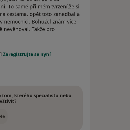
ní. To samé při mém tvrzení,že si
a cestama, opět toto zanedbal a
v nemocnici. Bohužel znám více
ě nevěnoval. Takže pro
straněn
í!
Zaregistrujte se nyní
tom, kterého specialistu nebo
vštívit?
Ne