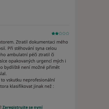
straněn
torem. Ztratil dokumentaci mého
í. Při stěhování syna celou
ho ambulatní péči ztratil či
ěsíce opakovaných urgencí mých i
o bydliště není možné přimět
lal.
 to vskutku neprofesionální
a klasifikovat jinak než :
raněn
í!
Zaregistrujte se nyní