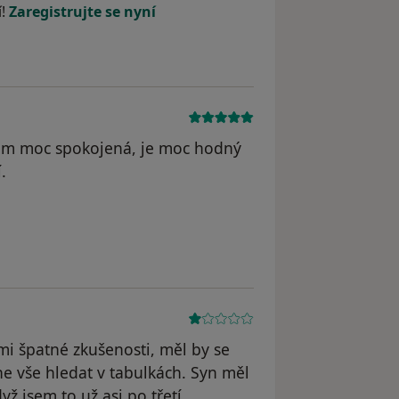
í!
Zaregistrujte se nyní
sem moc spokojená, je moc hodný
.
 odstraněn
 špatné zkušenosti, měl by se
 ne vše hledat v tabulkách. Syn měl
ž jsem to už asi po třetí