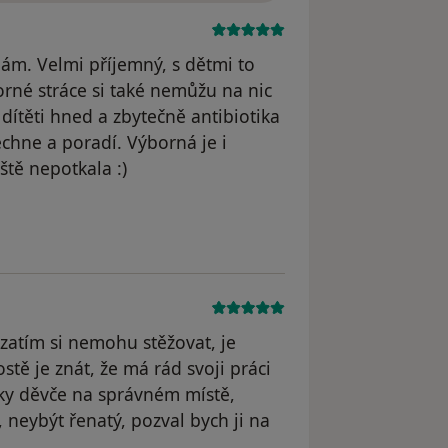
znám. Velmi příjemný, s dětmi to
rné stráce si také nemůžu na nic
dítěti hned a zbytečně antibiotika
chne a poradí. Výborná je i
ště nepotkala :)
yl odstraněn
zatím si nemohu stěžovat, je
stě je znát, že má rád svoji práci
taky děvče na správném místě,
neybýt řenatý, pozval bych ji na