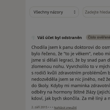
Hledejte v ná
Váš účet byl odstraněn
Číslo ověřen
Chodila jsem k panu doktorovi do osm
bylo řečeno, že "to je věkem", nebo m
jsme si dělali legraci, že by snad pan 
zlomenou nohu. Vyvrcholilo to v mých 
s rodiči kvůli zdravotním problémům b
nedozvěděla jsem se nic jiného, než ž
do školy. Kdyby mi maminka zdravotní 
odběry na hormony štítné žlázy (jejichž
kdoví, jak bych skončila. Za mě líný a
podle názoru uživatele Váš účet byl odst
2. září 2015
•
•
•
Nahlásit zneužití