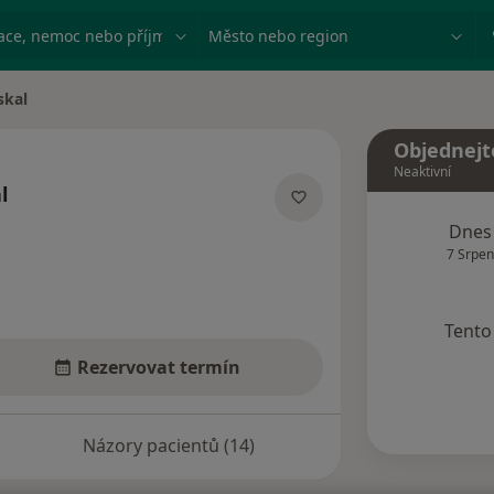
ace, nemoc nebo příjmení
Město nebo region
skal
Objednejt
Neaktivní
l
acích
Dnes
7 Srpen
Tento 
Rezervovat termín
Názory pacientů (14)