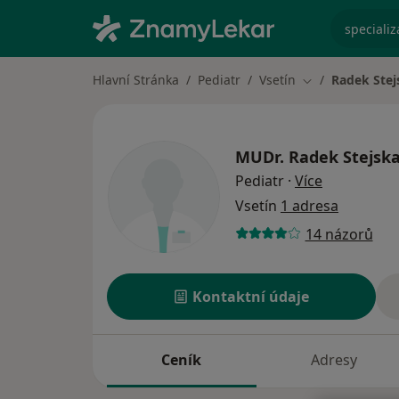
specializ
Hlavní Stránka
Pediatr
Vsetín
Radek Stej
Změna města
MUDr.
Radek Stejska
o specializ
Pediatr
·
Více
Vsetín
1 adresa
14 názorů
Kontaktní údaje
Ceník
Adresy