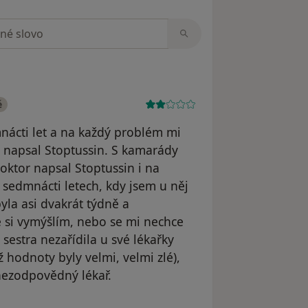
zorech
é
nácti let a na každý problém mi
i napsal Stoptussin. S kamarády
doktor napsal Stoptussin i na
sedmnácti letech, kdy jsem u něj
yla asi dvakrát týdně a
e si vymýšlím, nebo se mi nechce
sestra nezařídila u své lékařky
 hodnoty byly velmi, velmi zlé),
 nezodpovědný lékař.
raněn