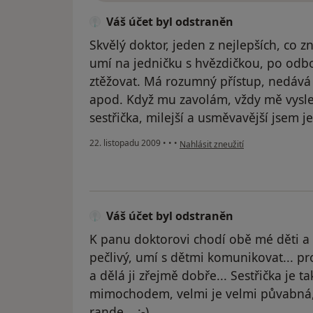
Váš účet byl odstraněn
Skvělý doktor, jeden z nejlepších, co 
umí na jedničku s hvězdičkou, po odbo
ztěžovat. Má rozumný přístup, nedává 
apod. Když mu zavolám, vždy mě vysle
sestřička, milejší a usměvavější jsem je
podle názoru uživatele Váš účet b
22. listopadu 2009
•
•
•
Nahlásit zneužití
Váš účet byl odstraněn
K panu doktorovi chodí obě mé děti a 
pečlivý, umí s dětmi komunikovat... pro
a dělá ji zřejmě dobře... Sestřička je 
mimochodem, velmi je velmi půvabná, 
rande... :-)