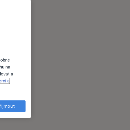
dobné
ahu na
lovat a
omí a
řijmout