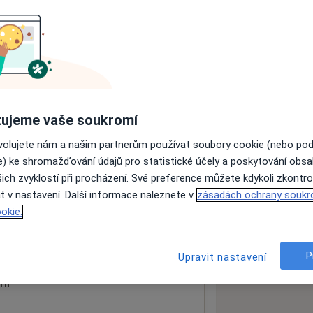
ách nejsou k dispozici
ádné informace o svých službách.
ujeme vaše soukromí
ovolujete nám a našim partnerům používat soubory cookie (nebo po
e) ke shromažďování údajů pro statistické účely a poskytování obs
ich zvyklostí při procházení. Své preference můžete kdykoli zkontro
t v nastavení. Další informace naleznete v
zásadách ochrany soukr
okie.
 mapu
 otevře v nové záložce
P
Upravit nastavení
ní