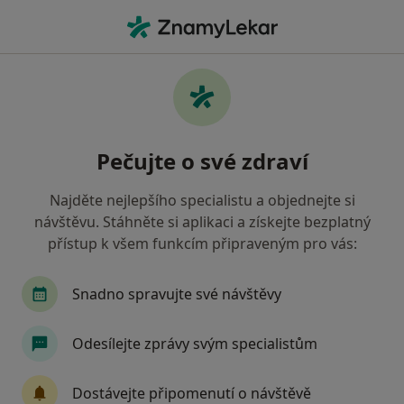
Hla
Oční Lékař • Frýdlant nad Ostravicí, moravskoslezský
Filtry
• 1
Mapa
Doporučení oční lékaři s Oborová zdravotní
Pečujte o své zdraví
pojišťovna Frýdlant nad Ostravicí
Jak řadíme výsledky vyhledávání?
Najděte nejlepšího specialistu a objednejte si
návštěvu. Stáhněte si aplikaci a získejte bezplatný
přístup k všem funkcím připraveným pro vás:
Snadno spravujte své návštěvy
Odesílejte zprávy svým specialistům
MUDr. Ivana Kundrátová
Dostávejte připomenutí o návštěvě
·
Více
Oční lékař, Plastický chirurg, Ostatní