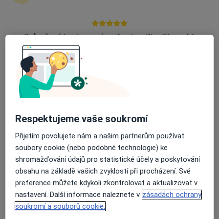
2 názory
Sídlištní, Frýdlant nad Ostravicí
•
Mapa
Průměrné hodnocení na Apple a Play Store 4.5
Oční estetická klinika
Tento specialista nenabízí online rezervaci termínu na této adrese.
Rezervovat termín
Respektujeme vaše soukromí
Přijetím povolujete nám a našim partnerům používat
soubory cookie (nebo podobné technologie) ke
shromažďování údajů pro statistické účely a poskytování
obsahu na základě vašich zvyklostí při procházení. Své
preference můžete kdykoli zkontrolovat a aktualizovat v
MUDr. Michaela Vasilčo Hustá
nastavení. Další informace naleznete v
zásadách ochrany
·
Více
Oční lékař
soukromí a souborů cookie.
135 názorů