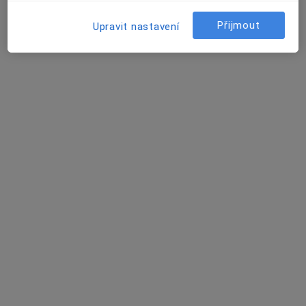
Školní 118, Frýdlant nad Ostravicí
•
Mapa
Přijmout
Upravit nastavení
OČNÍ EU s.r.o.
Operace očních víček
od 9 000 kč
Tento specialista nenabízí online rezervaci termínu na této adrese.
Rezervovat termín
MUDr. Eva Hustá
Oční lékař
Školní 118, Frýdlant nad Ostravicí
•
Mapa