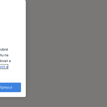
dobné
ahu na
lovat a
omí a
řijmout