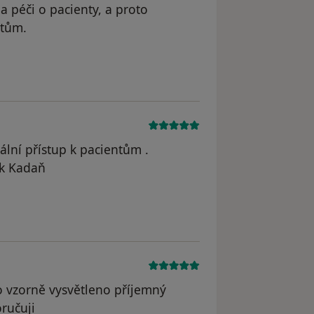
a péči o pacienty, a proto
ntům.
traněn
ální přístup k pacientům .
ák Kadaň
traněn
lo vzorně vysvětleno příjemný
ručuji