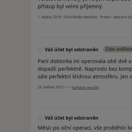
přístup byl velmi příjemný.
1. dubna 2018
•
Oční klinika NeoVize - Praha
•
operace oč
Váš účet byl odstraněn
Číslo ověřen
Paní doktorka mi operovala obě dvě 
dopadli perfektně. Naprosto bez kompli
sále perfektní klidnou atmosféru. Jen 
podle názoru uživatele Váš účet byl 
26. května 2015
•
•
•
Nahlásit zneužití
Váš účet byl odstraněn
Měsíc po oční operaci, vše proběhlo b