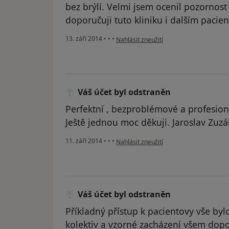
bez brýlí. Velmi jsem ocenil pozornost 
doporučuji tuto kliniku i dalším pacie
podle názoru uživatele Váš účet byl ods
13. září 2014
•
•
•
Nahlásit zneužití
Váš účet byl odstraněn
Perfektní , bezproblémové a profesion
Ještě jednou moc děkuji. Jaroslav Zuz
podle názoru uživatele Váš účet byl ods
11. září 2014
•
•
•
Nahlásit zneužití
Váš účet byl odstraněn
Příkladný přístup k pacientovy vše by
kolektiv a vzorné zacházení všem dopo