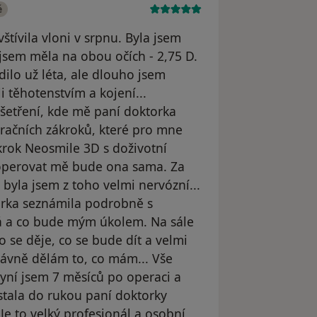
é
štívila vloni v srpnu. Byla jsem
 jsem měla na obou očích - 2,75 D.
dilo už léta, ale dlouho jsem
i těhotenstvím a kojení...
šetření, kde mě paní doktorka
račních zákroků, které pro mne
krok Neosmile 3D s doživotní
e operovat mě bude ona sama. Za
, byla jsem z toho velmi nervózní...
rka seznámila podrobně s
 a co bude mým úkolem. Na sále
se děje, co se bude dít a velmi
rávně dělám to, co mám... Vše
yní jsem 7 měsíců po operaci a
ostala do rukou paní doktorky
Je to velký profesionál a osobní