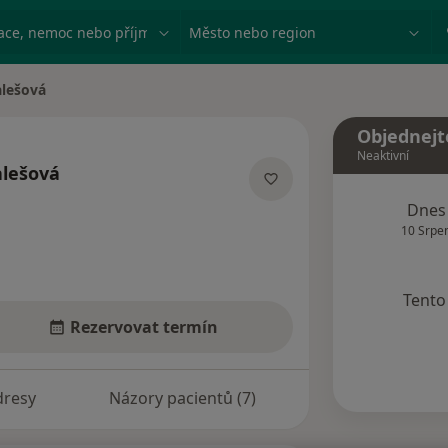
ace, nemoc nebo příjmení
Město nebo region
alešová
a
Objednejt
Neaktivní
alešová
lizacích
Dnes
10 Srpe
Tento 
Rezervovat termín
dresy
Názory pacientů (7)