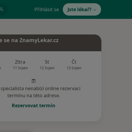
Přihlásit se
Jste lékař?
e se na ZnamyLekar.cz
Zítra
St
Čt
Pá
So
n
11 Srpen
12 Srpen
13 Srpen
14 Srpen
15 Srp
specialista nenabízí online rezervaci
termínu na této adrese.
Rezervovat termín