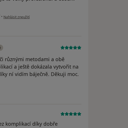
podle názoru uživatele Váš účet byl odstraněn
í
•
Nahlásit zneužití
é
oči různými metodami a obě
kací a ještě dokázala vytvořit na
díky ní vidím báječně. Děkuji moc.
odstraněn
ez komplikací díky dobře