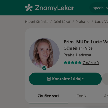
specializ
Hlavní Stránka
Oční Lékař
Praha
Lucie V
Změna měst
Prim. MUDr.
Lucie V
o specia
Oční lékař
·
Více
Praha
1 adresa
7 názorů
Kontaktní údaje
Zkušenosti
Ceník
A