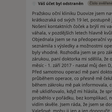
Váš účet byl odstraněn
Číslo ověřen
Pražskou oční kliniku Duovize jsem nav
krátkozraká od svých 19 let, postupně
Nošení kontaktních čoček a brýlí mi va
váhala, v pozdějších letech hlavně kvůl
Objednala jsem se na předoperační vy
seznámila s výsledky a možnostmi ope
byly vhodné. Rozhodla jsem se pro zá
zárukou, paní doktorka mi sdělila, ž
měsíc - 1. září 2017 - nastal můj den D
Před samotnou operací mě paní dokto
průběhem operace, co přesně mě čeká
během zákroku mě pak informovala, co 
mě uklidňovalo, když mi hlásila, že sp
proběhlo v pořádku, bez komplikací, n
vidím skvěle. Jsem ráda, že jsem se d
Valešové, mohu ji jen a jen doporučit. 