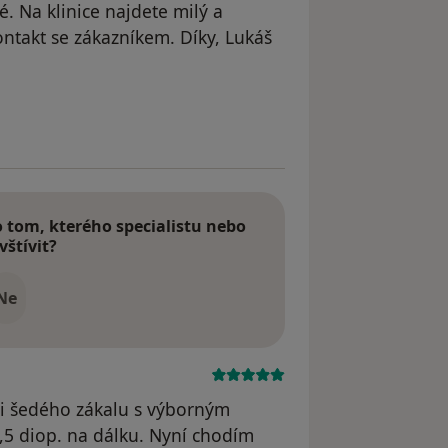
. Na klinice najdete milý a
kontakt se zákazníkem. Díky, Lukáš
traněn
tom, kterého specialistu nebo
vštívit?
Ne
ci šedého zákalu s výborným
5,5 diop. na dálku. Nyní chodím