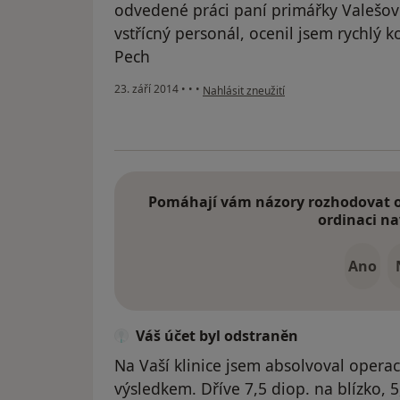
odvedené práci paní primářky Valešové
vstřícný personál, ocenil jsem rychlý 
Pech
podle názoru uživatele Váš účet byl ods
23. září 2014
•
•
•
Nahlásit zneužití
Pomáhají vám názory rozhodovat o 
ordinaci na
Ano
Váš účet byl odstraněn
Na Vaší klinice jsem absolvoval opera
výsledkem. Dříve 7,5 diop. na blízko, 