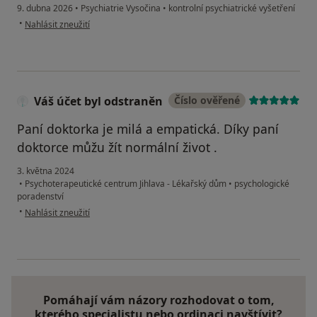
9. dubna 2026
•
Psychiatrie Vysočina
•
kontrolní psychiatrické vyšetření
podle názoru uživatele M. H.
•
Nahlásit zneužití
Váš účet byl odstraněn
Číslo ověřené
Paní doktorka je milá a empatická. Díky paní
doktorce můžu žít normální život .
3. května 2024
•
Psychoterapeutické centrum Jihlava - Lékařský dům
•
psychologické
poradenství
podle názoru uživatele Váš účet byl odstraněn
•
Nahlásit zneužití
Pomáhají vám názory rozhodovat o tom,
kterého specialistu nebo ordinaci navštívit?