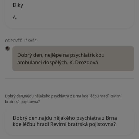
Diky
A.
ODPOVĚĎ LÉKAŘE:
Dobrý den, nejlépe na psychiatrickou
ambulanci dospělých. K. Drozdová
Dobrý den,najdu nějakého psychiatra z Brna kde léčbu hradí Revirní
bratrská pojistovna?
Dobrý den,najdu nějakého psychiatra z Brna
kde léčbu hradí Revirní bratrská pojistovna?