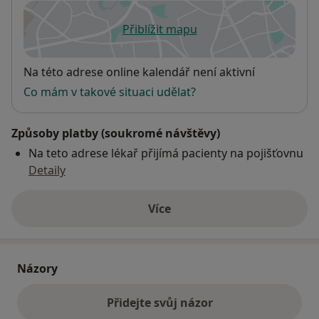
Přiblížit mapu
se otevře v nové záložce
Dostupnost
Na této adrese online kalendář není aktivní
Co mám v takové situaci udělat?
Způsoby platby (soukromé návštěvy)
Na teto adrese lékař přijímá pacienty na pojišťovnu
Detaily
Více
o adrese
Názory
Přidejte svůj názor