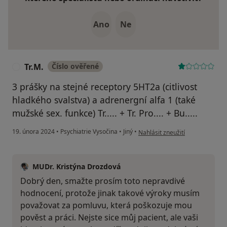
Ano
Ne
Tr.M.
Číslo ověřené
T
3 prášky na stejné receptory 5HT2a (citlivost
hladkého svalstva) a adrenergní alfa 1 (také
mužské sex. funkce) Tr..... + Tr. Pro.... + Bu.....
podle názoru uživatele Tr.M.
19. února 2024
•
Psychiatrie Vysočina
•
Jiný
•
Nahlásit zneužití
MUDr. Kristýna Drozdová
Dobrý den, smažte prosím toto nepravdivé
hodnocení, protože jinak takové výroky musím
považovat za pomluvu, která poškozuje mou
pověst a práci. Nejste sice můj pacient, ale vaši