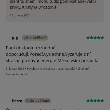
identitu znám, mohu tudíž podnikat adekvátní
kroky. Kristýna Drozdová
14. února 2024
K.B.
Číslo ověřené
K
Paní doktorku rozhodně
doporučuji.Poradí,vyslechne.Vyzařuje z ní
strašně pozitivní energie.Mě se vším poradila.
3. ledna 2023
•
Psychiatrie Vysočina
•
psychiatrické vyšetření
•
podle názoru uživatele K.B.
Nahlásit zneužití
Petra
Číslo ověřené
P