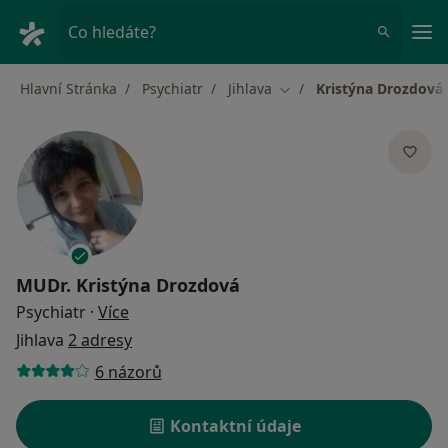
Hla
Co hledáte?
Hlavní Stránka
Psychiatr
Jihlava
Kristýna Drozdová
Změna města
MUDr.
Kristýna Drozdová
o specializacích
Psychiatr
·
Více
Jihlava
2 adresy
6 názorů
Kontaktní údaje