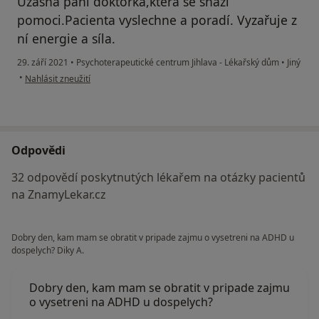
Úžásná paní doktorka,která se snaží
pomoci.Pacienta vyslechne a poradí. Vyzařuje z
ní energie a síla.
29. září 2021
•
Psychoterapeutické centrum Jihlava - Lékařský dům
•
Jiný
podle názoru uživatele Petra
•
Nahlásit zneužití
Odpovědi
32 odpovědí poskytnutých lékařem na otázky pacientů
na ZnamyLekar.cz
Dobry den, kam mam se obratit v pripade zajmu o vysetreni na ADHD u
dospelych? Diky A.
Dobry den, kam mam se obratit v pripade zajmu
o vysetreni na ADHD u dospelych?