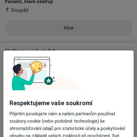
Pacienti, které ošetřuji
Dospělí
Více
o zkušenostech
Služby a ceník služeb
Psychologické konzultace
Detaily
Psychologické poradenství
600 Kč
Detaily
Respektujeme vaše soukromí
Individuální psychoterapie
Přijetím povolujete nám a našim partnerům používat
600 Kč
Detaily
soubory cookie (nebo podobné technologie) ke
shromažďování údajů pro statistické účely a poskytování
Partnerská psychoterapie
obsahu na základě vašich zvyklostí při procházení. Své