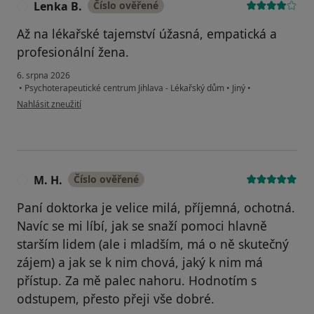
Lenka B.
Číslo ověřené
L
Až na lékařské tajemství úžasná, empatická a
profesionální žena.
6. srpna 2026
•
Psychoterapeutické centrum Jihlava - Lékařský dům
•
Jiný
•
podle názoru uživatele Lenka B.
Nahlásit zneužití
M. H.
Číslo ověřené
M
Paní doktorka je velice milá, příjemná, ochotná.
Navíc se mi líbí, jak se snaží pomoci hlavně
starším lidem (ale i mladším, má o ně skutečný
zájem) a jak se k nim chová, jaký k nim má
přístup. Za mě palec nahoru. Hodnotím s
odstupem, přesto přeji vše dobré.