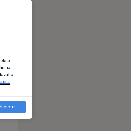
Út
St
Čt
n
11 Srpen
12 Srpen
13 Srpen
i
dobné
ahu na
lovat a
omí a
řijmout
Út
St
Čt
n
11 Srpen
12 Srpen
13 Srpen