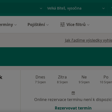
ace, nemoc nebo příjmení
Město nebo region
ermíny
Pojištění
Více filtrů
Jak řadíme výsledky vyhl
k
Dnes
Zítra
Ne
Po
7 Srpen
8 Srpen
9 Srpen
10 Srpe
Online rezervace termínu není k dispozic
Rezervovat termín