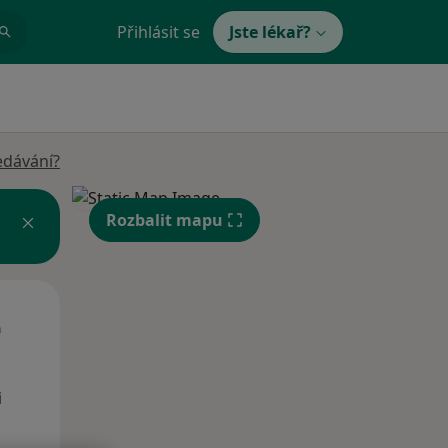
Přihlásit se
Jste lékař?
edávání?
Rozbalit mapu
Út
St
Čt
n
11 Srpen
12 Srpen
13 Srpen
i