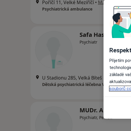
Poříčí 11, Velké Meziříčí
•
Mapa
Psychiatrická ambulance
Safa Hassani
Psychiatr
Respekt
Přijetím p
technologi
základě vaš
U Stadionu 285, Velká Bíteš
•
Mapa
aktualizova
Dětská psychiatrická léčebna Velká Bíteš
souborů co
MUDr. Anděla Ne
Psychiatr, Pediatr