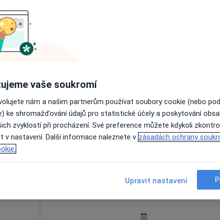
Dnes
Zítra
Ne
Po
7 Srpen
8 Srpen
9 Srpen
10 Srpe
ujeme vaše soukromí
Online rezervace termínu není k dispozic
ovolujete nám a našim partnerům používat soubory cookie (nebo po
e) ke shromažďování údajů pro statistické účely a poskytování obs
Rezervovat termín
ich zvyklostí při procházení. Své preference můžete kdykoli zkontro
t v nastavení. Další informace naleznete v
zásadách ochrany soukr
okie.
P
Upravit nastavení
rudová
Dnes
Zítra
Ne
Po
7 Srpen
8 Srpen
9 Srpen
10 Srpe