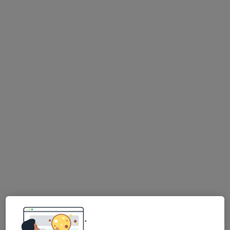
Soukromá klinika LOGO s.r.o.
·
Více
Psychiatr, Internista, Logoped
9 názorů
Nádražní 10, Blansko
•
Mapa
Soukromá klinika LOGO s.r.o.
Tato klinika nemá specialisty s dostupnými termíny v online kalendáři
Zobrazit profil
MUDr. Zdeněk Boleloucky