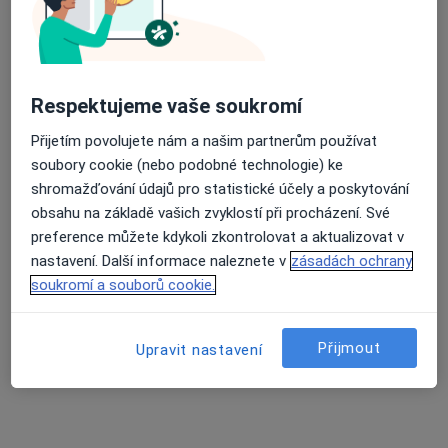
Psychiatr
Ot.Kubina 179, Boskovice
•
Mapa
nemocnice boskovice
Tento specialista nenabízí online rezervaci termínu na této adrese.
Respektujeme vaše soukromí
Rezervovat termín
Přijetím povolujete nám a našim partnerům používat
soubory cookie (nebo podobné technologie) ke
shromažďování údajů pro statistické účely a poskytování
obsahu na základě vašich zvyklostí při procházení. Své
K dispozici jsou online konzultace
preference můžete kdykoli zkontrolovat a aktualizovat v
Specialisté ve vaší oblasti nenabízí osobní návštěvy.
nastavení. Další informace naleznete v
zásadách ochrany
Zkuste místo toho online konzultace.
soukromí a souborů cookie.
Přijmout
Upravit nastavení