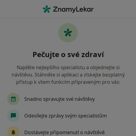
Hla
Psychiatr • Boskovice, jihomoravský
Filtry
Mapa
Psychiatr Boskovice
Pečujte o své zdraví
Jak řadíme výsledky vyhledávání?
Najděte nejlepšího specialistu a objednejte si
návštěvu. Stáhněte si aplikaci a získejte bezplatný
Jakou pojišťovnu máte?
přístup k všem funkcím připraveným pro vás:
Zdravotní pojišťovna ministerstva vnitra ČR
V
Snadno spravujte své návštěvy
Odesílejte zprávy svým specialistům
Dostávejte připomenutí o návštěvě