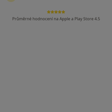
Průměrné hodnocení na Apple a Play Store 4.5
MUDr. Hana Sedláková
Psychiatr
Lidická 935/10, Boskovice
•
Mapa
MUDr. Hana Sedláková
Tento specialista nenabízí online rezervaci termínu na této adrese.
Rezervovat termín