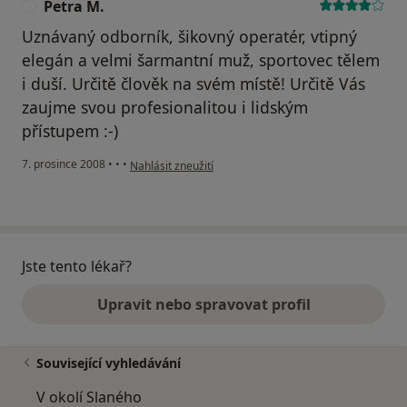
Petra M.
P
Uznávaný odborník, šikovný operatér, vtipný
elegán a velmi šarmantní muž, sportovec tělem
i duší. Určitě člověk na svém místě! Určitě Vás
zaujme svou profesionalitou i lidským
přístupem :-)
podle názoru uživatele Petra M.
7. prosince 2008
•
•
•
Nahlásit zneužití
Jste tento lékař?
Upravit nebo spravovat profil
Související vyhledávání
V okolí Slaného