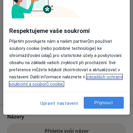
Přiblížit mapu
se otevře v nové záložce
Respektujeme vaše soukromí
Dostupnost
Na této adrese online kalendář není aktivní
Přijetím povolujete nám a našim partnerům používat
Co mám v takové situaci udělat?
soubory cookie (nebo podobné technologie) ke
shromažďování údajů pro statistické účely a poskytování
Způsoby platby (soukromé návštěvy)
obsahu na základě vašich zvyklostí při procházení. Své
Na teto adrese lékař přijímá pacienty na pojišťovnu
preference můžete kdykoli zkontrolovat a aktualizovat v
Detaily
nastavení. Další informace naleznete v
zásadách ochrany
soukromí a souborů cookie.
Více
o adrese
Přijmout
Upravit nastavení
Názory
Přidejte svůj názor