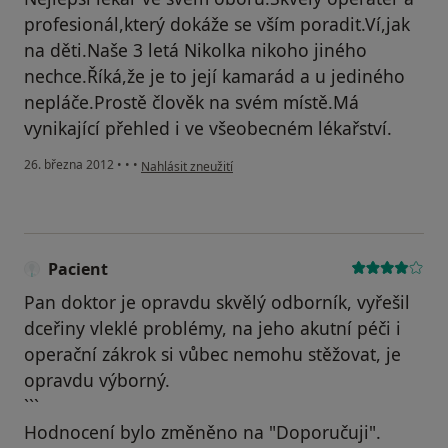
profesionál,který dokáže se vším poradit.Ví,jak
na děti.Naše 3 letá Nikolka nikoho jiného
nechce.Říká,že je to její kamarád a u jediného
nepláče.Prostě člověk na svém místě.Má
vynikající přehled i ve všeobecném lékařství.
podle názoru uživatele Váš účet byl odstraněn
26. března 2012
•
•
•
Nahlásit zneužití
Pacient
Pan doktor je opravdu skvělý odborník, vyřešil
dceřiny vleklé problémy, na jeho akutní péči i
operační zákrok si vůbec nemohu stěžovat, je
opravdu výborný.
```
Hodnocení bylo změněno na "Doporučuji".