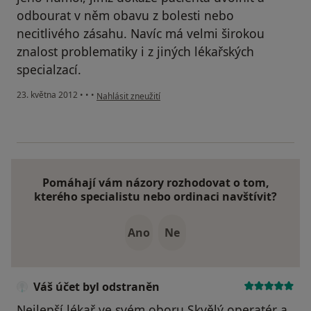
odbourat v něm obavu z bolesti nebo
necitlivého zásahu. Navíc má velmi širokou
znalost problematiky i z jiných lékařských
specialzací.
podle názoru uživatele Váš účet byl odstraněn
23. května 2012
•
•
•
Nahlásit zneužití
Pomáhají vám názory rozhodovat o tom,
kterého specialistu nebo ordinaci navštívit?
Ano
Ne
Váš účet byl odstraněn
Nejlepší lékař ve svém oboru.Skvělý operatér a