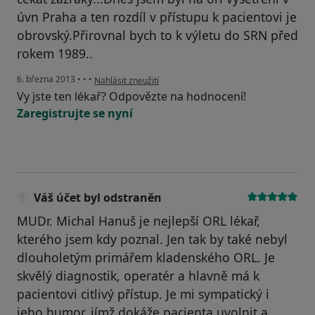
úvn Praha a ten rozdíl v přístupu k pacientovi je
obrovský.Přirovnal bych to k výletu do SRN před
rokem 1989..
podle názoru uživatele Váš účet byl odstraněn
6. března 2013
•
•
•
Nahlásit zneužití
Vy jste ten lékař? Odpovězte na hodnocení!
Zaregistrujte se nyní
Váš účet byl odstraněn
MUDr. Michal Hanuš je nejlepší ORL lékař,
kterého jsem kdy poznal. Jen tak by také nebyl
dlouholetým primářem kladenského ORL. Je
skvělý diagnostik, operatér a hlavně má k
pacientovi citlivý přístup. Je mi sympatický i
jeho humor, jímž dokáže pacienta uvolnit a