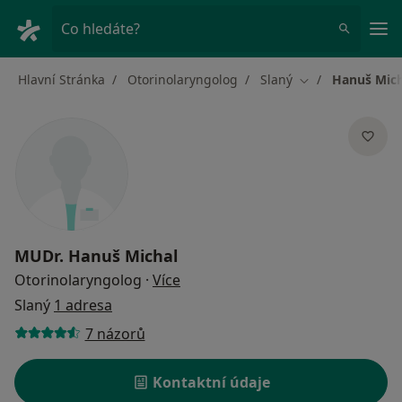
Hla
Co hledáte?
Hlavní Stránka
Otorinolaryngolog
Slaný
Hanuš Mich
Změna města
MUDr.
Hanuš Michal
o specializacích
Otorinolaryngolog
·
Více
Slaný
1 adresa
7 názorů
Kontaktní údaje