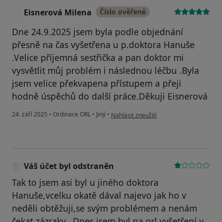
Eisnerová Milena
Číslo ověřené
E
Dne 24.9.2025 jsem byla podle objednání
přesně na čas vyšetřena u p.doktora Hanuše
.Velice příjemná sestřička a pan doktor mi
vysvětlit můj problém i následnou léčbu .Byla
jsem velice překvapena přístupem a přeji
hodně úspěchů do další práce.Děkuji Eisnerová
podle názoru uživatele Eisnerová Milena
24. září 2025
•
Ordinace ORL
•
Jiný
•
Nahlásit zneužití
Váš účet byl odstraněn
Tak to jsem asi byl u jiného doktora
Hanuše,vcelku okatě dával najevo jak ho v
neděli obtěžuji,se svým problémem a nenám
čekat zázraky...Dnes jsem byl na orl vyšetření v