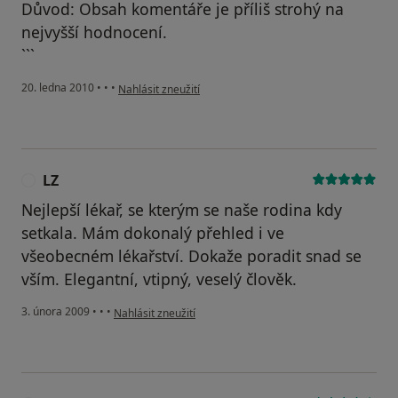
Důvod: Obsah komentáře je příliš strohý na
nejvyšší hodnocení.
```
podle názoru uživatele Pacient
20. ledna 2010
•
•
•
Nahlásit zneužití
LZ
L
Nejlepší lékař, se kterým se naše rodina kdy
setkala. Mám dokonalý přehled i ve
všeobecném lékařství. Dokaže poradit snad se
vším. Elegantní, vtipný, veselý člověk.
podle názoru uživatele LZ
3. února 2009
•
•
•
Nahlásit zneužití