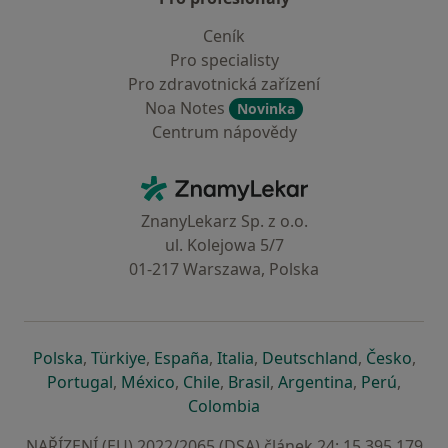
Ceník
Pro specialisty
Pro zdravotnická zařízení
Noa Notes
Novinka
Centrum nápovědy
Kontakt
ZnamyLekar - Hlavní stránka
ZnanyLekarz Sp. z o.o.
ul. Kolejowa 5/7
01-217 Warszawa, Polska
se otevře v nové záložce
se otevře v nové záložce
se otevře v nové záložce
se otevře v nové záložce
se otevře v 
se o
Polska
,
Türkiye
,
España
,
Italia
,
Deutschland
,
Česko
,
se otevře v nové záložce
se otevře v nové záložce
se otevře v nové záložce
se otevře v nové záložc
se otevře v 
se ote
Portugal
,
México
,
Chile
,
Brasil
,
Argentina
,
Perú
,
se otevře v nové záložce
Colombia
NAŘÍZENÍ (EU) 2022/2065 (DSA) článek 24: 15.395.179