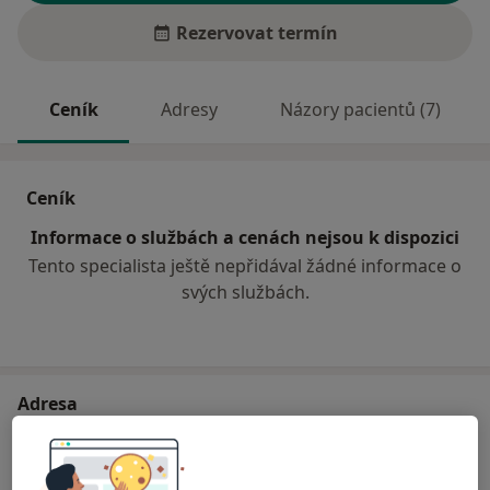
Rezervovat termín
Ceník
Adresy
Názory pacientů (7)
Ceník
Informace o službách a cenách nejsou k dispozici
Tento specialista ještě nepřidával žádné informace o
svých službách.
Adresa
Ordinace ORL
Politických vězňů 576,
Slaný
27401