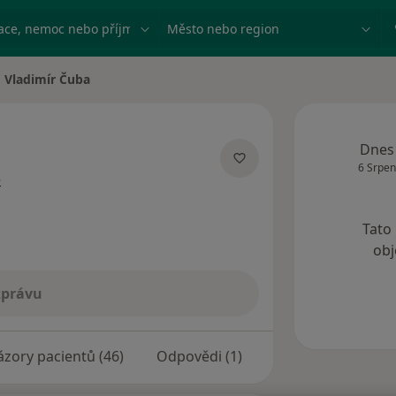
ace, nemoc nebo příjmení
Město nebo region
Vladimír Čuba
na města
Dnes
a
6 Srpen
o specializacích
e
Tato
obj
zprávu
zory pacientů (46)
Odpovědi (1)