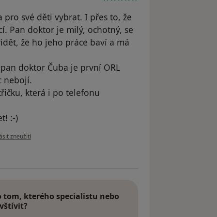
pro své děti vybrat. I přes to, že
cí. Pan doktor je milý, ochotný, se
dět, že ho jeho práce baví a má
e pan doktor Čuba je první ORL
c nebojí.
ičku, která i po telefonu
! :-)
 názoru uživatele Karolína
sit zneužití
tom, kterého specialistu nebo
vštívit?