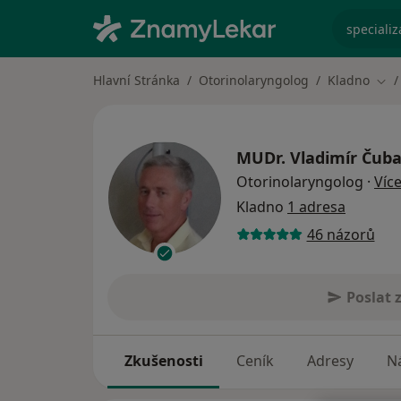
specializ
Hlavní Stránka
Otorinolaryngolog
Kladno
Změ
MUDr.
Vladimír Čub
Otorinolaryngolog
·
Víc
Kladno
1 adresa
46 názorů
Poslat 
Zkušenosti
Ceník
Adresy
Ná