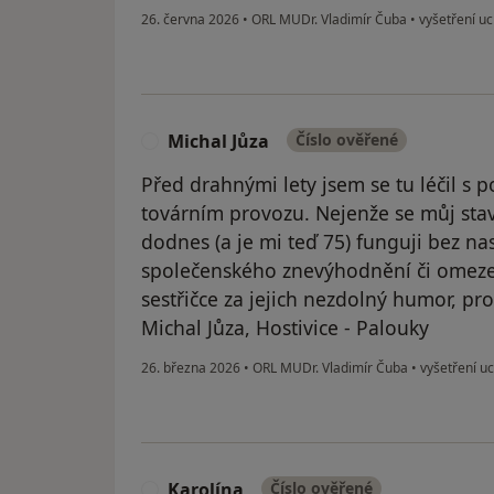
26. června 2026
•
ORL MUDr. Vladimír Čuba
•
vyšetření u
Michal Jůza
Číslo ověřené
M
Před drahnými lety jsem se tu léčil s
továrním provozu. Nejenže se můj stav
dodnes (a je mi teď 75) funguji bez na
společenského znevýhodnění či omezen
sestřičce za jejich nezdolný humor, pro
Michal Jůza, Hostivice - Palouky
26. března 2026
•
ORL MUDr. Vladimír Čuba
•
vyšetření u
Karolína
Číslo ověřené
K