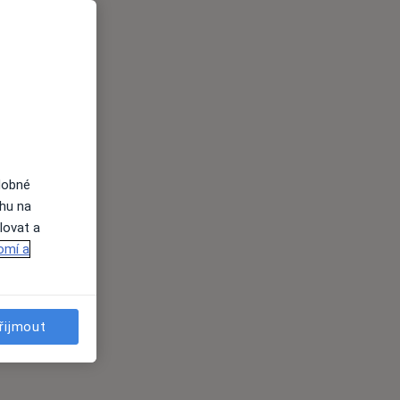
dobné
ahu na
lovat a
omí a
řijmout