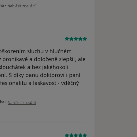
podle názoru uživatele LH
cha
•
Nahlásit zneužití
 poškozením sluchu v hlučném
 pronikavě a doloženě zlepšil, ale
slouchátek a bez jakéhokoli
í. S díky panu doktorovi i paní
fesionalitu a laskavost - vděčný
podle názoru uživatele Michal Jůza
cha
•
Nahlásit zneužití