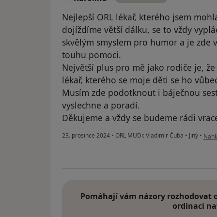
Nejlepší ORL lékař, kterého jsem mohla 
dojíždíme větší dálku, se to vždy vyplá
skvělým smyslem pro humor a je zde vi
touhu pomoci.
Největší plus pro mě jako rodiče je, ž
lékař, kterého se moje děti se ho vůbe
Musím zde podotknout i báječnou sestř
vyslechne a poradí.
Děkujeme a vždy se budeme rádi vracet
podle
23. prosince 2024
•
ORL MUDr. Vladimír Čuba
•
Jiný
•
Nahlá
Pomáhají vám názory rozhodovat o 
ordinaci na