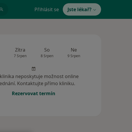
Přihlásit se
Jste lékař?
Zítra
So
Ne
Po
Út
7 Srpen
8 Srpen
9 Srpen
10 Srpen
11 Srp
 klinika neposkytuje možnost online
ednání. Kontaktujte přímo kliniku.
Rezervovat termín