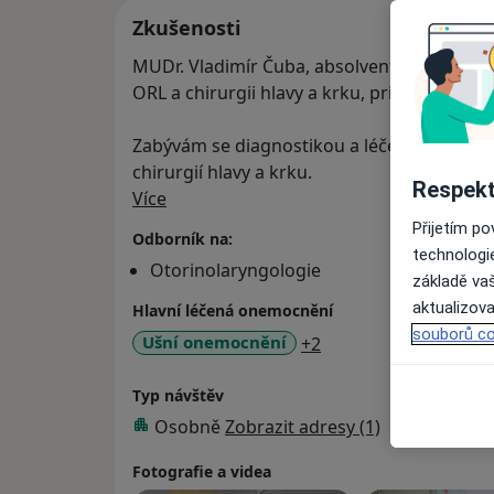
Zkušenosti
MUDr. Vladimír Čuba, absolvent 1. FVL - UK Pr
ORL a chirurgii hlavy a krku, primářská lice
Zabývám se diagnostikou a léčením chorob a
chirurgií hlavy a krku.
Respekt
O mně
Více
Přijetím p
Odborník na:
technologi
Otorinolaryngologie
základě vaš
aktualizova
Hlavní léčená onemocnění
souborů co
a11y_sr_more_disea
Ušní onemocnění
+2
Typ návštěv
Osobně
Zobrazit adresy (1)
Fotografie a videa