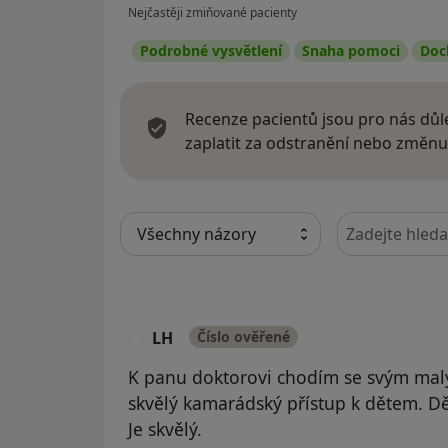
Nejčastěji zmiňované pacienty
Podrobné vysvětlení
Snaha pomoci
Doc
Recenze pacientů jsou pro nás důle
zaplatit za odstranění nebo změnu
Hledejte v ná
LH
Číslo ověřené
L
K panu doktorovi chodím se svým malý
skvělý kamarádský přístup k dětem. Dět
Je skvělý.