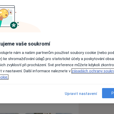
aha v r. 1984, I. a II atestace v oboru
nce.
 obtíží ušních, nosních a krčních,
ujeme vaše soukromí
ovolujete nám a našim partnerům používat soubory cookie (nebo po
e) ke shromažďování údajů pro statistické účely a poskytování obs
ich zvyklostí při procházení. Své preference můžete kdykoli zkontro
t v nastavení. Další informace naleznete v
zásadách ochrany soukr
okie.
ses
P
Upravit nastavení