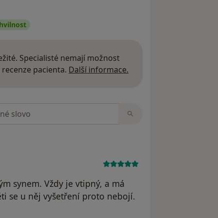
hvilnost
žité. Specialisté nemají možnost
Další informace o názor
 recenze pacienta.
Další informace.
zorech
m synem. Vždy je vtipný, a má
i se u něj vyšetření proto nebojí.