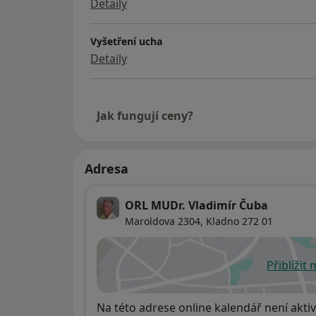
Detaily
Vyšetření ucha
Detaily
Jak fungují ceny?
Adresa
ORL MUDr. Vladimír Čuba
Maroldova 2304,
Kladno
272 01
Přiblížit
se
Dostupnost
Na této adrese online kalendář není aktiv