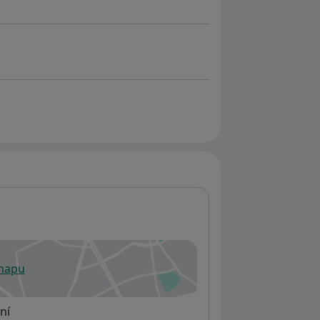
 mapu
 otevře v nové záložce
ní