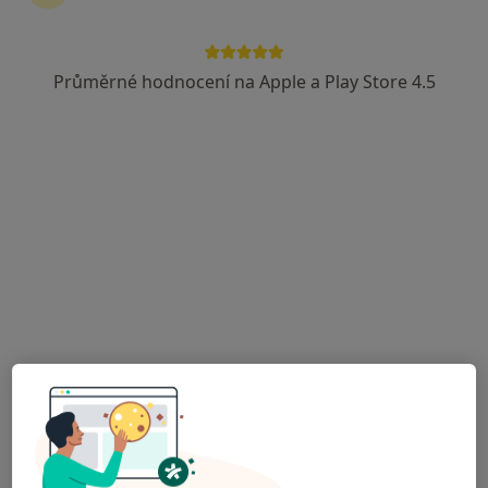
Adresa 1
Adresa 2
Průměrné hodnocení na Apple a Play Store 4.5
Náměstí Dr. Karla Kramáře 58, Vysoké nad Jizerou
•
Mapa
Zdravotní středisko Vysoké nad Jizerou s.r.o.
Tento specialista nenabízí online rezervaci termínu na této adrese.
Rezervovat termín
Zdravotní středisko Vysoké nad Jizerou