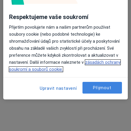
s.r.o.
Internista, Praktický lékař
Respektujeme vaše soukromí
Náměstí Dr. Karla Kramáře 58, Vysoké nad Jizerou
•
Mapa
Zdravotní středisko Vysoké nad Jizerou s.r.o.
Přijetím povolujete nám a našim partnerům používat
soubory cookie (nebo podobné technologie) ke
Tato klinika nemá specialisty s dostupnými termíny v online kalendáři
shromažďování údajů pro statistické účely a poskytování
Zobrazit profil
obsahu na základě vašich zvyklostí při procházení. Své
preference můžete kdykoli zkontrolovat a aktualizovat v
nastavení. Další informace naleznete v
zásadách ochrany
soukromí a souborů cookie.
Přijmout
Upravit nastavení
MUDr. Martin Koldovský
Internista
12 názorů