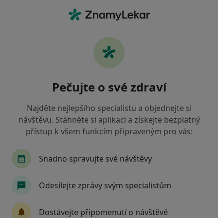
Hla
Internista • Jilemnice, liberecký
Filtry
• 1
Mapa
Doporučení internisté s Oborová zdravotní
Pečujte o své zdraví
pojišťovna Jilemnice
Jak řadíme výsledky vyhledávání?
Najděte nejlepšího specialistu a objednejte si
návštěvu. Stáhněte si aplikaci a získejte bezplatný
přístup k všem funkcím připraveným pro vás:
Snadno spravujte své návštěvy
Odesílejte zprávy svým specialistům
MUDr. Pavlína Flösslová
Dostávejte připomenutí o návštěvě
·
Více
Internista, Praktický lékař