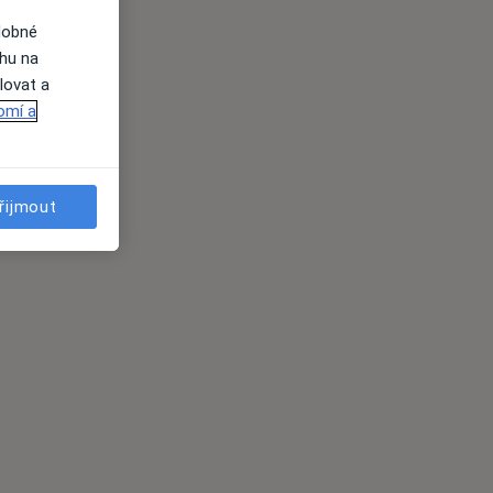
dobné
ahu na
lovat a
omí a
řijmout