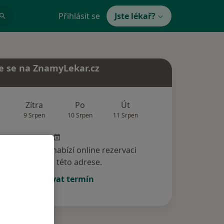
Přihlásit se
Jste lékař?
e se na ZnamyLekar.cz
Zítra
Po
Út
St
Čt
9 Srpen
10 Srpen
11 Srpen
12 Srpen
13 Srp
specialista nenabízí online rezervaci
termínu na této adrese.
Rezervovat termín