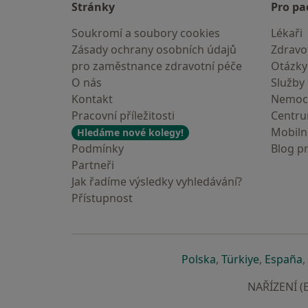
Stránky
Pro pa
Soukromí a soubory cookies
Lékaři
Zásady ochrany osobních údajů
Zdravot
pro zaměstnance zdravotní péče
Otázky
O nás
Služby
Kontakt
Nemoc
Pracovní příležitosti
Centr
Mobilní
Hledáme nové kolegy!
Podmínky
Blog p
Partneři
Jak řadíme výsledky vyhledávání?
Přístupnost
se otevře v nové 
se otevře
s
Polska
,
Türkiye
,
España
,
NAŘÍZENÍ (E