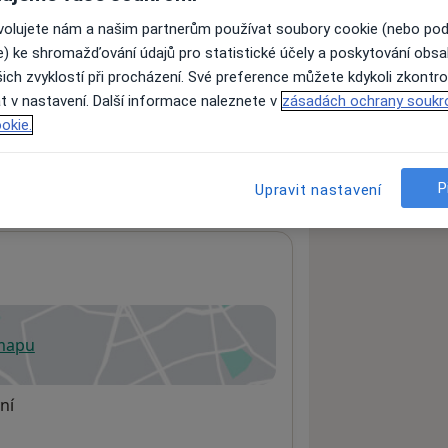
ovolujete nám a našim partnerům používat soubory cookie (nebo po
e) ke shromažďování údajů pro statistické účely a poskytování obs
ách nejsou k dispozici
ich zvyklostí při procházení. Své preference můžete kdykoli zkontro
ádné informace o svých službách.
t v nastavení. Další informace naleznete v
zásadách ochrany soukr
okie.
P
Upravit nastavení
 mapu
 otevře v nové záložce
ní