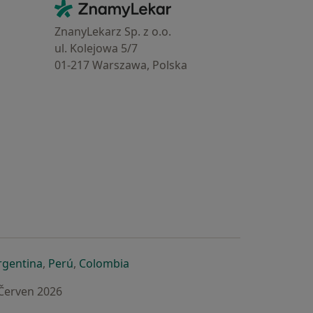
Kontakt
ZnamyLekar - Hlavní stránka
ZnanyLekarz Sp. z o.o.
ul. Kolejowa 5/7
01-217 Warszawa, Polska
e
é záložce
 v nové záložce
otevře v nové záložce
se otevře v nové záložce
se otevře v nové záložce
se otevře v nové záložce
rgentina
,
Perú
,
Colombia
 Červen 2026