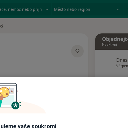
ace, nemoc nebo příjmení
Město nebo region
ký
Objednejt
Neaktivní
zacích
Dnes
8 Srpen
Tento 
Rezervovat termín
Názory pacientů (1)
ujeme vaše soukromí