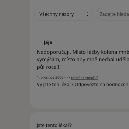
Hledejte v ná
Jája
J
Nedoporučuji. Místo léčby kolena mně lé
vymýšlím, místo aby mně nechal uděla
půl roce!!!
podle názoru uživatele Jája
1. prosince 2008
•
•
•
Nahlásit zneužití
Vy jste ten lékař? Odpovězte na hodnocen
Jste tento lékař?