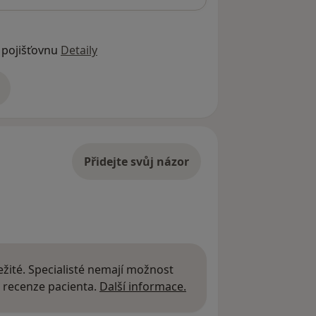
 pojišťovnu
Detaily
adrese
Přidejte svůj názor
žité. Specialisté nemají možnost
Další informace o názor
 recenze pacienta.
Další informace.