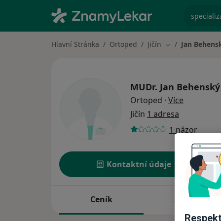
specializ
Hlavní Stránka
Ortoped
Jičín
Jan Behens
Změna města
MUDr.
Jan Behenský
o speciali
Ortoped
·
Více
Jičín
1 adresa
1 názor
Kontaktní údaje
Ceník
Adresy
Respekt