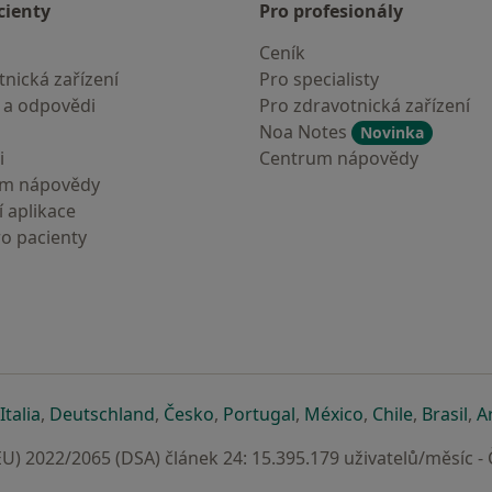
cienty
Pro profesionály
Ceník
nická zařízení
Pro specialisty
 a odpovědi
Pro zdravotnická zařízení
Noa Notes
Novinka
i
Centrum nápovědy
um nápovědy
 aplikace
ro pacienty
záložce
 v nové záložce
e otevře v nové záložce
se otevře v nové záložce
se otevře v nové záložce
se otevře v nové záložce
se otevře v nové záložc
se otevře v nov
se otevře
se 
Italia
,
Deutschland
,
Česko
,
Portugal
,
México
,
Chile
,
Brasil
,
A
U) 2022/2065 (DSA) článek 24: 15.395.179 uživatelů/měsíc -