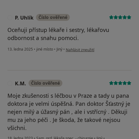
P. Uhlík
Číslo ověřené
P
Oceňuji přístup lékaře i sestry, lékařovu
odbornost a snahu pomoci.
podle názoru uživatele P. Uhlík
13. ledna 2025
•
jiné místo
•
Jiný
•
Nahlásit zneužití
K.M.
Číslo ověřené
K
Moje zkušenosti s léčbou v Praze a tady u pana
doktora je velmi úspěšná. Pan doktor Šťastný je
nejen milý a úžasný pán , ale i vstřícný . Děkuji
mu za jeho péči . Je škoda, že takové nejsou
všichni.
18. ledna 2023
•
Sam. ord. lékaře spec. - chirurgie
•
Jiný
•