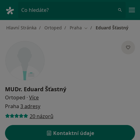
Hla
Co hledáte?
Hlavní Stránka
Ortoped
Praha
Eduard Šťastný
Změna města
MUDr.
Eduard Šťastný
o specializacích
Ortoped
·
Více
Praha
3 adresy
20 názorů
Kontaktní údaje