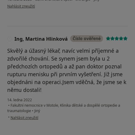
podle názoru uživatele K.M.
Nahlásit zneužití
Ing, Martina Hlinková
Číslo ověřené
I
Skvělý a úžasný lékař, navíc velmi příjemné a
zdvořilé chování. Se synem jsem byla u 2
předchozích ortopedů a až pan doktor poznal
rupturu menisku při prvním vyšetření. Již jsme
objednáni na operaci.Jsem vděčná, že jsme se k
němu dostali!
14. ledna 2022
•
Fakultní nemocnice v Motole, Klinika dětské a dospělé ortopedie a
traumatologie
•
Jiný
podle názoru uživatele Ing, Martina Hlinková
•
Nahlásit zneužití