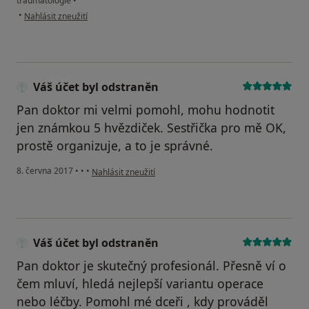
traumatologie
•
podle názoru uživatele Váš účet byl odstraněn
•
Nahlásit zneužití
Váš účet byl odstraněn
Pan doktor mi velmi pomohl, mohu hodnotit
jen známkou 5 hvězdiček. Sestřička pro mě OK,
prostě organizuje, a to je správné.
podle názoru uživatele Váš účet byl odstraněn
8. června 2017
•
•
•
Nahlásit zneužití
Váš účet byl odstraněn
Pan doktor je skutečný profesionál. Přesně ví o
čem mluví, hledá nejlepší variantu operace
nebo léčby. Pomohl mé dceři , kdy prováděl