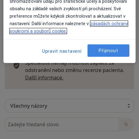
shromažďování údajů pro statistické účely a poskytování
Přidejte svůj názor
obsahu na základě vašich zvyklostí při procházení. Své
preference můžete kdykoli zkontrolovat a aktualizovat v
nastavení. Další informace naleznete v
zásadách ochrany
soukromí a souborů cookie.
20 názorů
Přijmout
Upravit nastavení
Recenze pacientů jsou pro nás důležité.
Specialisté nemají možnost zaplatit za
odstranění nebo změnu recenze pacienta.
Další informace o názorech
Další informace.
Hledejte v názorech