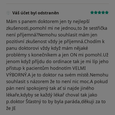
Váš účet byl odstraněn
Mám s panem doktorem jen ty nejlepší
zkušenosti,pomohl mi ne jednou,to že sestřička
není příjemná?Nemohu souhlasit mám jen
pozitivní zkušenost vždy je příjemná.Chodím k
panu doktorovi vždy když mám nějaké
problémy s konečníkem a jen ON mi pomohl.Už
jenom když příjdu do ordinace tak je mi líp jeho
přístup k pacientům hodnotím VELMI
VÝBORNÝ.A je to doktor na svém místě.Nemohu
souhlasit s názorem že to není nic moc.A pokud
pán není spokojený tak ať si najde jiného
lékaře,kdyby se každý lékař choval tak jako
p.doktor Šťastný to by byla paráda,děkuji za to
že JE