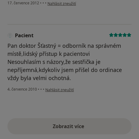
podle názoru uživatele Váš účet byl odstraněn
17. července 2012
•
•
•
Nahlásit zneužití
Pacient
Pan doktor Šťastný = odborník na správném
místě,lidský přístup k pacientovi
Nesouhlasím s názory,že sestřička je
nepříjemná,kdykoliv jsem přišel do ordinace
vždy byla velmi ochotná.
podle názoru uživatele Pacient
4. července 2010
•
•
•
Nahlásit zneužití
Zobrazit více
výše uvedené názory