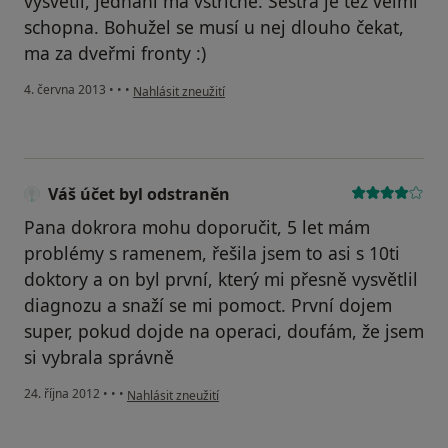
vysvetli, jednání ma vstřícné. Sestra je tez velmi
schopna. Bohužel se musí u nej dlouho čekat,
ma za dveřmi fronty :)
podle názoru uživatele Váš účet byl odstraněn
4. června 2013
•
•
•
Nahlásit zneužití
Váš účet byl odstraněn
Pana dokrora mohu doporučit, 5 let mám
problémy s ramenem, řešila jsem to asi s 10ti
doktory a on byl první, který mi přesně vysvětlil
diagnozu a snaží se mi pomoct. První dojem
super, pokud dojde na operaci, doufám, že jsem
si vybrala správně
podle názoru uživatele Váš účet byl odstraněn
24. října 2012
•
•
•
Nahlásit zneužití