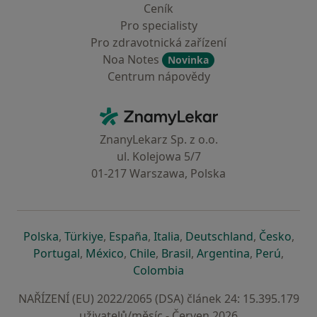
Ceník
Pro specialisty
Pro zdravotnická zařízení
Noa Notes
Novinka
Centrum nápovědy
Kontakt
ZnamyLekar - Hlavní stránka
ZnanyLekarz Sp. z o.o.
ul. Kolejowa 5/7
01-217 Warszawa, Polska
se otevře v nové záložce
se otevře v nové záložce
se otevře v nové záložce
se otevře v nové záložce
se otevře v 
se o
Polska
,
Türkiye
,
España
,
Italia
,
Deutschland
,
Česko
,
se otevře v nové záložce
se otevře v nové záložce
se otevře v nové záložce
se otevře v nové záložc
se otevře v 
se ote
Portugal
,
México
,
Chile
,
Brasil
,
Argentina
,
Perú
,
se otevře v nové záložce
Colombia
NAŘÍZENÍ (EU) 2022/2065 (DSA) článek 24: 15.395.179
uživatelů/měsíc - Červen 2026