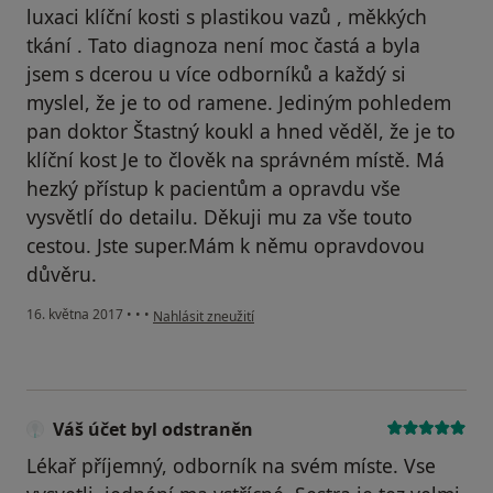
luxaci klíční kosti s plastikou vazů , měkkých
tkání . Tato diagnoza není moc častá a byla
jsem s dcerou u více odborníků a každý si
myslel, že je to od ramene. Jediným pohledem
pan doktor Štastný koukl a hned věděl, že je to
klíční kost Je to člověk na správném místě. Má
hezký přístup k pacientům a opravdu vše
vysvětlí do detailu. Děkuji mu za vše touto
cestou. Jste super.Mám k němu opravdovou
důvěru.
podle názoru uživatele Váš účet byl odstraněn
16. května 2017
•
•
•
Nahlásit zneužití
Váš účet byl odstraněn
Lékař příjemný, odborník na svém míste. Vse