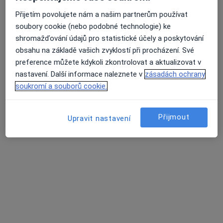
Přijetím povolujete nám a našim partnerům používat
Prim. MUDr. Tomáš Fořt
soubory cookie (nebo podobné technologie) ke
·
Více
Otorinolaryngolog, Plastický chirurg
shromažďování údajů pro statistické účely a poskytování
21 názorů
obsahu na základě vašich zvyklostí při procházení. Své
Soukalova 3/3355, Praha
•
Mapa
preference můžete kdykoli zkontrolovat a aktualizovat v
FortMedica ORL
nastavení. Další informace naleznete v
zásadách ochrany
soukromí a souborů cookie.
Tento specialista nenabízí online rezervaci termínu na této adrese.
Rezervovat termín
Přijmout
Upravit nastavení
MUDr. Petra Kameníková