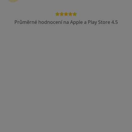
Průměrné hodnocení na Apple a Play Store 4.5
MUDr. Barbora Lischkeová
·
Více
Otorinolaryngolog
521 názorů
Revoluční 765/19, Praha
•
Mapa
Poliklinika Revoluční, s.r.o.
Tento specialista nenabízí online rezervaci termínu na této adrese.
Rezervovat termín