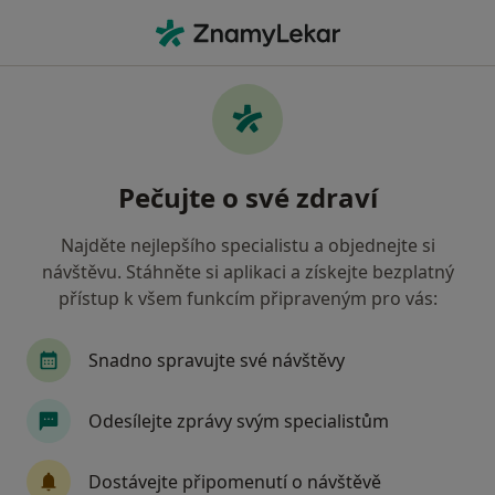
Hla
Otorinolaryngolog • Praha 4, Praha, hl město Praha
Filtry
Mapa
Otorinolaryngolog, Praha 4, Praha
Pečujte o své zdraví
Jak řadíme výsledky vyhledávání?
Najděte nejlepšího specialistu a objednejte si
návštěvu. Stáhněte si aplikaci a získejte bezplatný
Jakou pojišťovnu máte?
přístup k všem funkcím připraveným pro vás:
Všeobecná zdravotní pojišťovna
Zdravotní poj
Snadno spravujte své návštěvy
Odesílejte zprávy svým specialistům
Dostávejte připomenutí o návštěvě