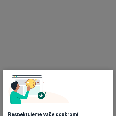
MUDr. Michaela Fialová
·
Více
Otorinolaryngolog
3 názory
Kartouzská 204/6, Praha
•
Mapa
FortMedica ORL
Diagnostické testy
Hrazeno pojišťovnou
Tento specialista nenabízí online rezervaci termínu na této adrese.
Rezervovat termín
Respektujeme vaše soukromí