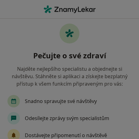
Hla
Otorinolaryngolog • Praha 3, Praha, hl město Praha
Filtry
Mapa
Otorinolaryngolog, Praha 3, Praha
Pečujte o své zdraví
Jak řadíme výsledky vyhledávání?
Najděte nejlepšího specialistu a objednejte si
návštěvu. Stáhněte si aplikaci a získejte bezplatný
Jakou pojišťovnu máte?
přístup k všem funkcím připraveným pro vás:
Všeobecná zdravotní pojišťovna
Zdravotní poj
Snadno spravujte své návštěvy
Odesílejte zprávy svým specialistům
Dostávejte připomenutí o návštěvě