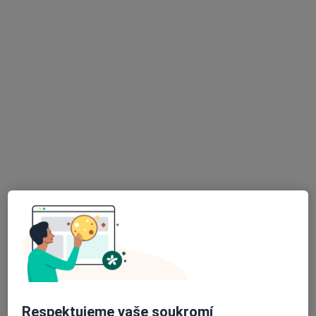
MUDr. Michaela Fialová
·
Více
Otorinolaryngolog
3 názory
Kartouzská 204/6, Praha
•
Mapa
FortMedica ORL
Diagnostické testy
Hrazeno pojišťovnou
Tento specialista nenabízí online rezervaci termínu na této adrese.
Rezervovat termín
Respektujeme vaše soukromí