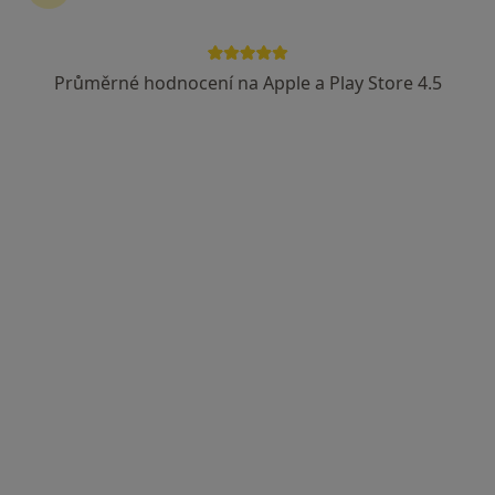
Průměrné hodnocení na Apple a Play Store 4.5
MUDr. Barbora Lischkeová
·
Více
Otorinolaryngolog
521 názorů
Revoluční 765/19, Praha
•
Mapa
Poliklinika Revoluční, s.r.o.
Tento specialista nenabízí online rezervaci termínu na této adrese.
Rezervovat termín