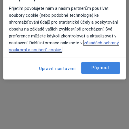
Přijetím povolujete nám a našim partnerům používat
Prim. MUDr. Tomáš Fořt
soubory cookie (nebo podobné technologie) ke
·
Více
Otorinolaryngolog, Plastický chirurg
shromažďování údajů pro statistické účely a poskytování
21 názorů
obsahu na základě vašich zvyklostí při procházení. Své
Soukalova 3/3355, Praha
•
Mapa
preference můžete kdykoli zkontrolovat a aktualizovat v
FortMedica ORL
nastavení. Další informace naleznete v
zásadách ochrany
soukromí a souborů cookie.
Tento specialista nenabízí online rezervaci termínu na této adrese.
Rezervovat termín
Přijmout
Upravit nastavení
MUDr. Petra Kameníková