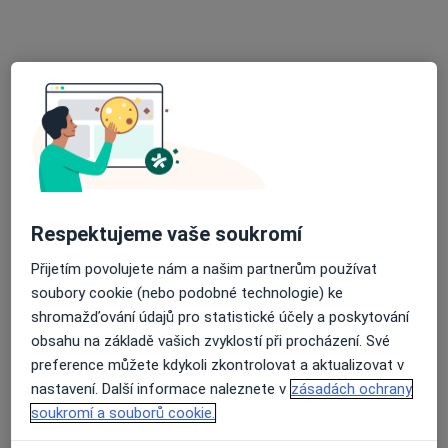
MUDr. Dana Viplerová
Otorinolaryngolog
20 názorů
Italská 29, Praha
•
Mapa
Prof. MUDr. J. Betka - ORL s.r.o.
Tento specialista nenabízí online rezervaci termínu na této adrese.
Rezervovat termín
Respektujeme vaše soukromí
Přijetím povolujete nám a našim partnerům používat
soubory cookie (nebo podobné technologie) ke
shromažďování údajů pro statistické účely a poskytování
obsahu na základě vašich zvyklostí při procházení. Své
preference můžete kdykoli zkontrolovat a aktualizovat v
nastavení. Další informace naleznete v
zásadách ochrany
MUDr. Milada Vránová
soukromí a souborů cookie.
·
Více
Otorinolaryngolog