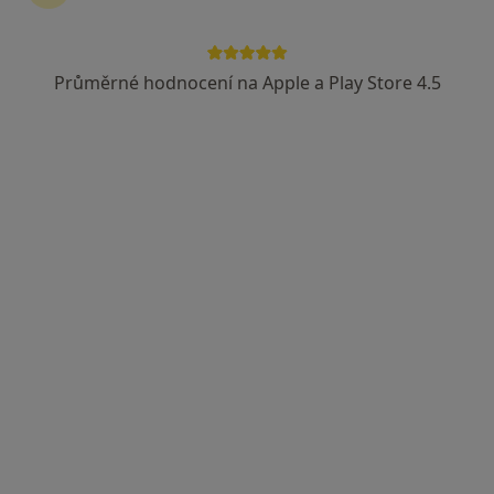
Průměrné hodnocení na Apple a Play Store 4.5
MUDr. Barbora Lischkeová
·
Více
Otorinolaryngolog
521 názorů
Revoluční 765/19, Praha
•
Mapa
Poliklinika Revoluční, s.r.o.
Tento specialista nenabízí online rezervaci termínu na této adrese.
Rezervovat termín