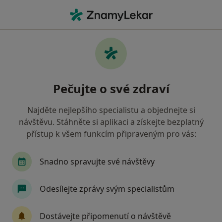
Hla
Otorinolaryngolog • Praha 9, Praha, hl město Praha
Filtry
Mapa
Otorinolaryngolog, Praha 9, Praha
Pečujte o své zdraví
Jak řadíme výsledky vyhledávání?
Najděte nejlepšího specialistu a objednejte si
návštěvu. Stáhněte si aplikaci a získejte bezplatný
Jakou pojišťovnu máte?
přístup k všem funkcím připraveným pro vás:
Všeobecná zdravotní pojišťovna
Zdravotní poj
Snadno spravujte své návštěvy
Odesílejte zprávy svým specialistům
Dostávejte připomenutí o návštěvě