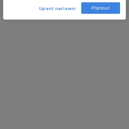
19 názorů
Přijmout
Upravit nastavení
Vinohradská176, Praha
•
Mapa
Prof. MUDr. J. Betka - ORL s.r.o.
Tento specialista nenabízí online rezervaci termínu na této adrese.
Rezervovat termín
MUDr. Jan Vopálenský
·
Více
Otorinolaryngolog
6 názorů