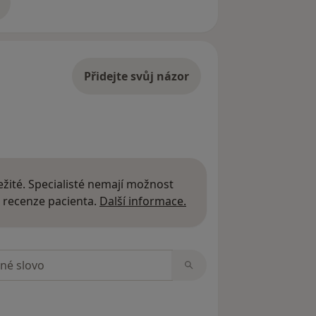
adrese
Přidejte svůj názor
žité. Specialisté nemají možnost
Další informace o názor
 recenze pacienta.
Další informace.
zorech