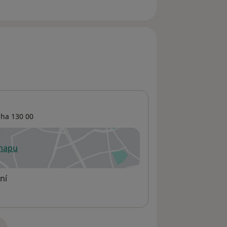
aha
130 00
 mapu
 otevře v nové záložce
ní