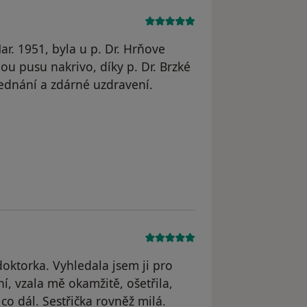
r. 1951, byla u p. Dr. Hrňove
lou pusu nakrivo, díky p. Dr. Brzké
ednání a zdárné uzdravení.
Dvořáková Anna
oktorka. Vyhledala jsem ji pro
í, vzala mě okamžitě, ošetřila,
 co dál. Sestřička rovněž milá.