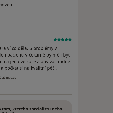
směvem.
e Lenka
terá ví co dělá. S problémy v
 Jen pacienti v čekárně by měli být
ka má jen dvě ruce a aby vás řádně
a počkat si na kvalitní péči.
e názoru uživatele Jan
ásit zneužití
tom, kterého specialistu nebo