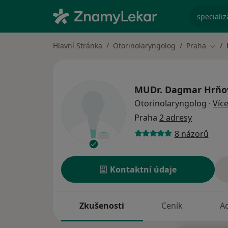
specializ
Hlavní Stránka
Otorinolaryngolog
Praha
Změn
MUDr.
Dagmar Hrňo
Otorinolaryngolog
·
Víc
Praha
2 adresy
8 názorů
Kontaktní údaje
Zkušenosti
Ceník
A