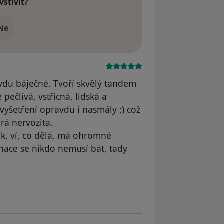
vštívit?
Ne
ravdu báječné. Tvoří skvělý tandem
pečlivá, vstřícná, lidská a
vyšetření opravdu i nasmály :) což
rá nervozita.
fík, ví, co dělá, má ohromné
dinace se nikdo nemusí bát, tady
atele Váš účet byl odstraněn