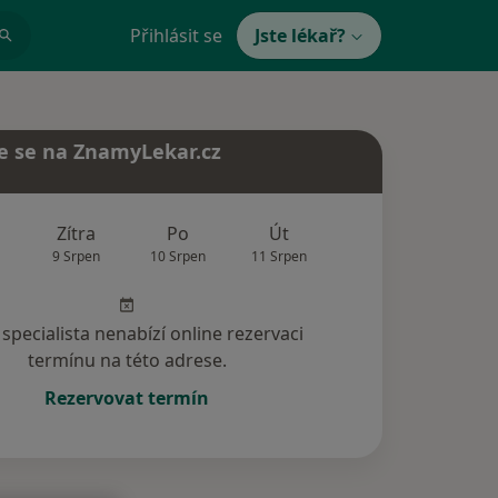
Přihlásit se
Jste lékař?
e se na ZnamyLekar.cz
Zítra
Po
Út
St
Čt
9 Srpen
10 Srpen
11 Srpen
12 Srpen
13 Srp
specialista nenabízí online rezervaci
termínu na této adrese.
Rezervovat termín