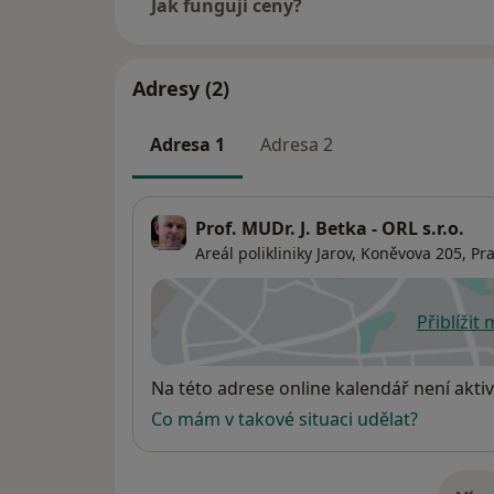
Jak fungují ceny?
Adresy (2)
Adresa 1
Adresa 2
Prof. MUDr. J. Betka - ORL s.r.o.
Areál polikliniky Jarov, Koněvova 205,
Pr
Přiblížit
se
Dostupnost
Na této adrese online kalendář není aktiv
Co mám v takové situaci udělat?