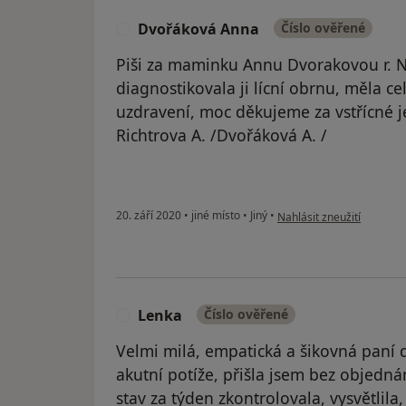
Dvořáková Anna
Číslo ověřené
D
Piši za maminku Annu Dvorakovou r. Na
diagnostikovala ji lícní obrnu, měla ce
uzdravení, moc děkujeme za vstřícné j
Richtrova A. /Dvořáková A. /
podle názoru uživatele 
20. září 2020
•
jiné místo
•
Jiný
•
Nahlásit zneužití
Lenka
Číslo ověřené
L
Velmi milá, empatická a šikovná paní d
akutní potíže, přišla jsem bez objednán
stav za týden zkontrolovala, vysvětlila,