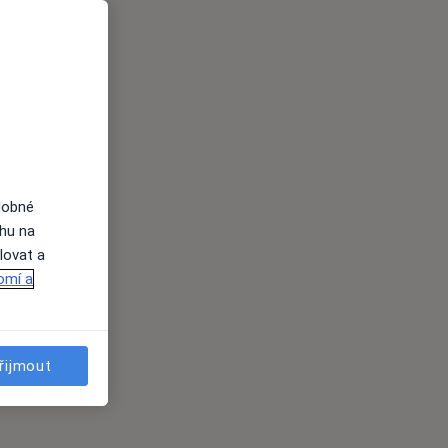
dobné
ahu na
lovat a
omí a
řijmout