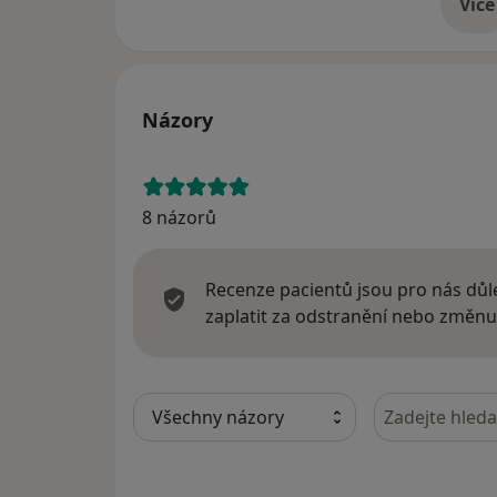
Více
o 
Názory
8 názorů
Recenze pacientů jsou pro nás důle
zaplatit za odstranění nebo změnu
Hledejte v ná