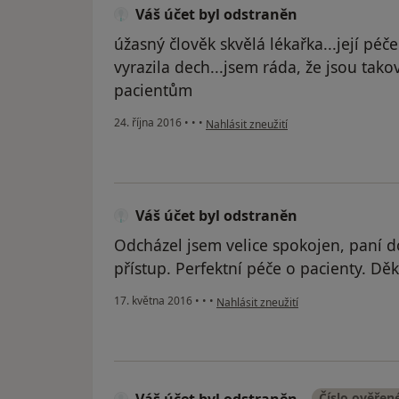
Váš účet byl odstraněn
úžasný člověk skvělá lékařka...její pé
vyrazila dech...jsem ráda, že jsou tako
pacientům
podle názoru uživatele Váš účet byl od
24. října 2016
•
•
•
Nahlásit zneužití
Váš účet byl odstraněn
Odcházel jsem velice spokojen, paní do
přístup. Perfektní péče o pacienty. Děk
podle názoru uživatele Váš účet byl 
17. května 2016
•
•
•
Nahlásit zneužití
Váš účet byl odstraněn
Číslo ověřen