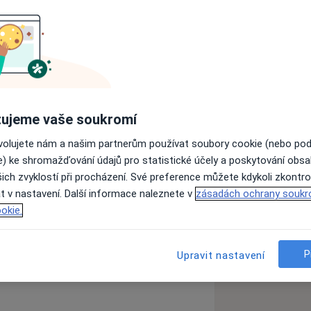
í v oblasti ORL dospělých i dětských
družených technik.
ujeme vaše soukromí
ovolujete nám a našim partnerům používat soubory cookie (nebo po
e) ke shromažďování údajů pro statistické účely a poskytování obs
sr_more_diseases
ich zvyklostí při procházení. Své preference můžete kdykoli zkontro
t v nastavení. Další informace naleznete v
zásadách ochrany soukr
okie.
zkušenostech
P
Upravit nastavení