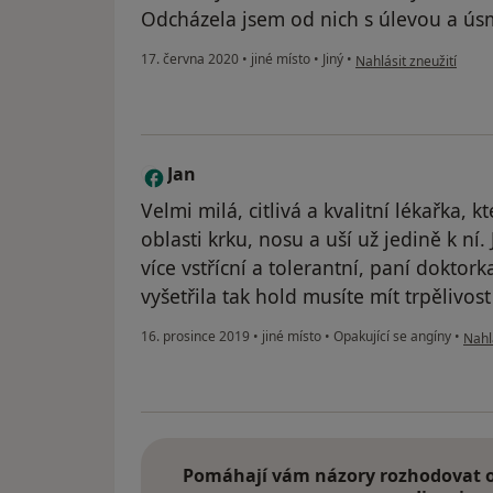
Odcházela jsem od nich s úlevou a ú
podle názoru uživatel
17. června 2020
•
jiné místo
•
Jiný
•
Nahlásit zneužití
Jan
J
Velmi milá, citlivá a kvalitní lékařka, k
oblasti krku, nosu a uší už jedině k ní.
více vstřícní a tolerantní, paní doktor
vyšetřila tak hold musíte mít trpělivost 
podl
16. prosince 2019
•
jiné místo
•
Opakující se angíny
•
Nahl
Pomáhají vám názory rozhodovat o 