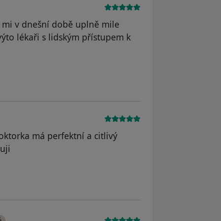
če mi v dnešní době uplně mile
výto lékaři s lidským přístupem k
straněn
ktorka má perfektní a citlivý
uji
odstraněn
é