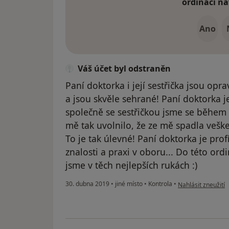
ordinaci na
Ano
Váš účet byl odstraněn
Paní doktorka i její sestřička jsou op
a jsou skvěle sehrané! Paní doktorka je 
společně se sestřičkou jsme se během 
mě tak uvolnilo, že ze mě spadla veške
To je tak úlevné! Paní doktorka je pro
znalosti a praxi v oboru... Do této or
jsme v těch nejlepších rukách :)
podle názoru uživ
30. dubna 2019
•
jiné místo
•
Kontrola
•
Nahlásit zneužití