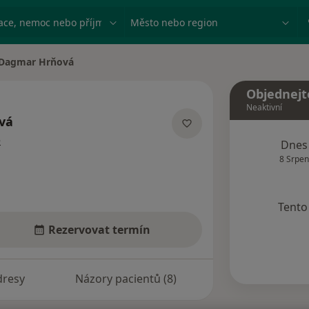
ace, nemoc nebo příjmení
Město nebo region
Dagmar Hrňová
a města
Objednejt
Neaktivní
vá
o specializacích
e
Dnes
8 Srpen
Tento 
Rezervovat termín
dresy
Názory pacientů (8)