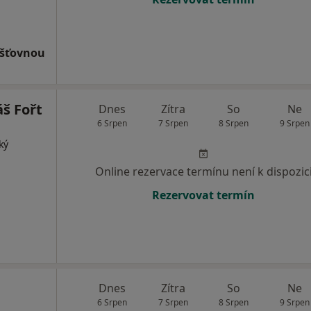
išťovnou
š Fořt
Dnes
Zítra
So
Ne
6 Srpen
7 Srpen
8 Srpen
9 Srpen
ký
Online rezervace termínu není k dispozic
Rezervovat termín
Dnes
Zítra
So
Ne
6 Srpen
7 Srpen
8 Srpen
9 Srpen