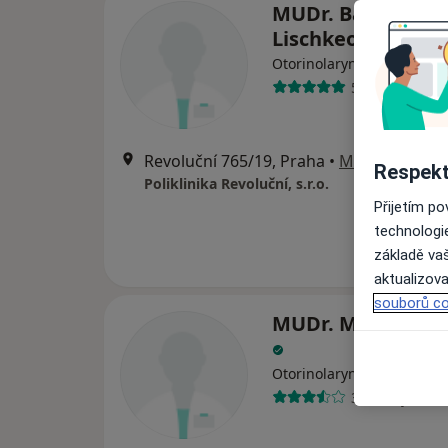
MUDr. Barbora
Lischkeová
·
Více
Otorinolaryngolog
521 názorů
Revoluční 765/19, Praha
•
Mapa
Respekt
Poliklinika Revoluční, s.r.o.
Přijetím p
technologi
základě vaš
aktualizova
souborů co
MUDr. Michaela F
·
Více
Otorinolaryngolog
3 názory