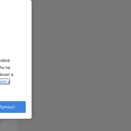
Po
Út
St
10 Srpen
11 Srpen
12 Srpen
i
dobné
ahu na
lovat a
omí a
Po
Út
St
10 Srpen
11 Srpen
12 Srpen
řijmout
i