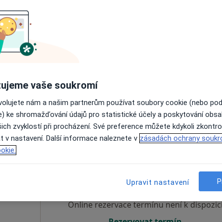
Dnes
Zítra
So
Ne
6 Srpen
7 Srpen
8 Srpen
9 Srpen
Online rezervace termínu není k dispozic
Rezervovat termín
ujeme vaše soukromí
ovolujete nám a našim partnerům používat soubory cookie (nebo po
e) ke shromažďování údajů pro statistické účely a poskytování obs
ich zvyklostí při procházení. Své preference můžete kdykoli zkontro
t v nastavení. Další informace naleznete v
zásadách ochrany soukr
okie.
ialová
Dnes
Zítra
So
Ne
6 Srpen
7 Srpen
8 Srpen
9 Srpen
P
Upravit nastavení
Online rezervace termínu není k dispozic
Rezervovat termín