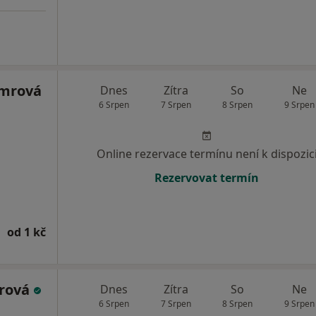
imrová
Dnes
Zítra
So
Ne
6 Srpen
7 Srpen
8 Srpen
9 Srpen
Online rezervace termínu není k dispozic
Rezervovat termín
od 1 kč
erová
Dnes
Zítra
So
Ne
6 Srpen
7 Srpen
8 Srpen
9 Srpen