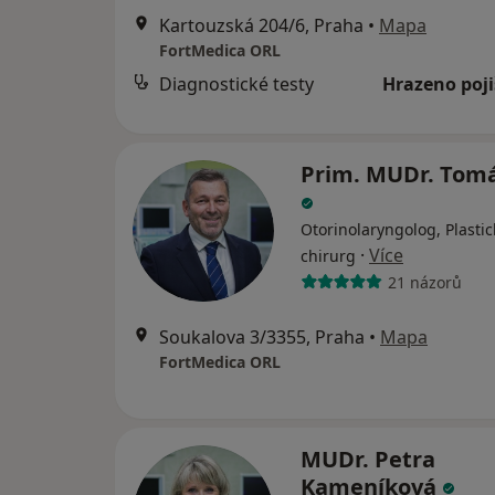
Kartouzská 204/6, Praha
•
Mapa
FortMedica ORL
Diagnostické testy
Hrazeno poj
Prim. MUDr. Tomá
Otorinolaryngolog, Plastic
·
Více
chirurg
21 názorů
Soukalova 3/3355, Praha
•
Mapa
FortMedica ORL
MUDr. Petra
Kameníková