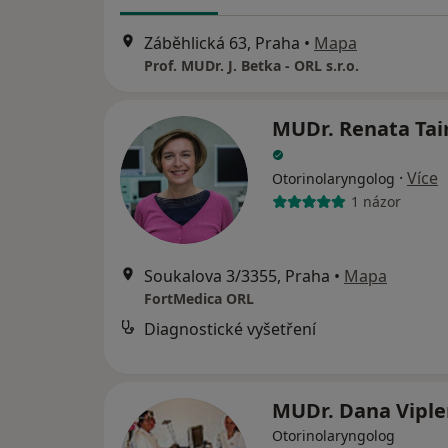
Záběhlická 63, Praha
•
Mapa
Prof. MUDr. J. Betka - ORL s.r.o.
MUDr. Renata Ta
·
Více
Otorinolaryngolog
1 názor
Soukalova 3/3355, Praha
•
Mapa
FortMedica ORL
Diagnostické vyšetření
MUDr. Dana Vipl
Otorinolaryngolog