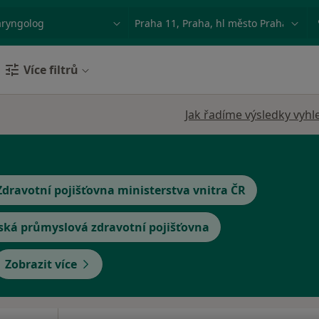
ace, nemoc nebo příjmení
Město nebo region
Více filtrů
Jak řadíme výsledky vyhl
Zdravotní pojišťovna ministerstva vnitra ČR
ská průmyslová zdravotní pojišťovna
Zobrazit více