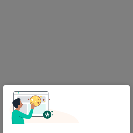
MUDr. Václav Pavelec
Otorinolaryngolog
52 názorů
Werichova 1145/23, Praha
•
Mapa
Pavelec LENTE s.r.o. - Praha
Tento specialista nenabízí online rezervaci termínu na této adrese.
Rezervovat termín