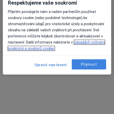
MUDr. Tomáš Šmilauer
Respektujeme vaše soukromí
Otorinolaryngolog
Přijetím povolujete nám a našim partnerům používat
7 názorů
soubory cookie (nebo podobné technologie) ke
Antala Staška 1670/80, Praha
•
Mapa
shromažďování údajů pro statistické účely a poskytování
MEDICON a.s. Poliklinika Budějovická
obsahu na základě vašich zvyklostí při procházení. Své
Tento specialista nenabízí online rezervaci termínu na této adrese.
preference můžete kdykoli zkontrolovat a aktualizovat v
nastavení. Další informace naleznete v
zásadách ochrany
Rezervovat termín
soukromí a souborů cookie.
Přijmout
Upravit nastavení
FortMedica ORL
Otorinolaryngolog, Plastický chirurg