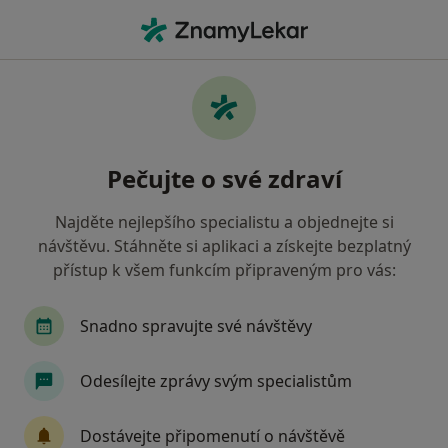
Hla
Otorinolaryngolog • Praha 4, Praha, hl město Praha
Filtry
Mapa
Otorinolaryngolog, Praha 4, Praha
Pečujte o své zdraví
Jak řadíme výsledky vyhledávání?
Najděte nejlepšího specialistu a objednejte si
návštěvu. Stáhněte si aplikaci a získejte bezplatný
Jakou pojišťovnu máte?
přístup k všem funkcím připraveným pro vás:
Všeobecná zdravotní pojišťovna
Zdravotní poj
Snadno spravujte své návštěvy
Odesílejte zprávy svým specialistům
Dostávejte připomenutí o návštěvě