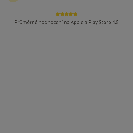
Průměrné hodnocení na Apple a Play Store 4.5
MUDr. Jana Vovsová
·
Více
Otorinolaryngolog
16 názorů
Antala Staška 1670/80, Praha
•
Mapa
MEDICON a.s. Poliklinika Budějovická
Tento specialista nenabízí online rezervaci termínu na této adrese.
Rezervovat termín