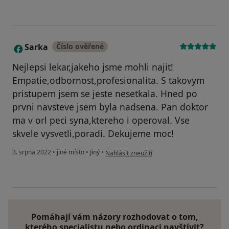
Sarka
Číslo ověřené
S
Nejlepsi lekar,jakeho jsme mohli najit!
Empatie,odbornost,profesionalita. S takovym
pristupem jsem se jeste nesetkala. Hned po
prvni navsteve jsem byla nadsena. Pan doktor
ma v orl peci syna,ktereho i operoval. Vse
skvele vysvetli,poradi. Dekujeme moc!
podle názoru uživatele Sarka
3. srpna 2022
•
jiné místo
•
Jiný
•
Nahlásit zneužití
Pomáhají vám názory rozhodovat o tom,
kterého specialistu nebo ordinaci navštívit?