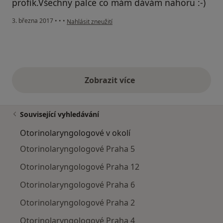
profík.Všechny palce co mám dávám nahoru :-)
podle názoru uživatele Váš účet byl odstraněn
3. března 2017
•
•
•
Nahlásit zneužití
Zobrazit více
výše uvedené názory
Související vyhledávání
Otorinolaryngologové v okolí
Otorinolaryngologové Praha 5
Otorinolaryngologové Praha 12
Otorinolaryngologové Praha 6
Otorinolaryngologové Praha 2
Otorinolaryngologové Praha 4