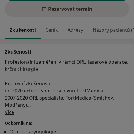
Rezervovat termín
Zkušenosti
Ceník
Adresy
Názory pacientů (
Zkušenosti
Profesionální zaměření v rámci ORL: laserové operace,
krční chirurgie
Pracovní zkušenosti
od 2020 externí spolupracovník FortMedica
2007-2020 ORL specialista, FortMedica (Smíchov,
Modřany)
O mně
Více
2000-2006 sekundární lékař, soukromá ORL ordinace
1999-2000 Vojenská nemocnice Plzeň, ORL oddělení,
Odborník na:
sekundární lékař
Otorinolaryngologie
1994-1998 Fakultní nemocnice Motol, ORL klinika,