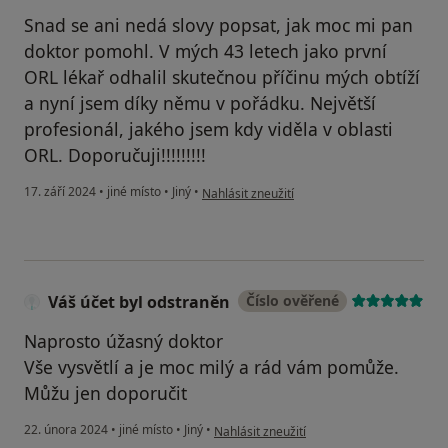
Snad se ani nedá slovy popsat, jak moc mi pan
doktor pomohl. V mých 43 letech jako první
ORL lékař odhalil skutečnou příčinu mých obtíží
a nyní jsem díky němu v pořádku. Největší
profesionál, jakého jsem kdy viděla v oblasti
ORL. Doporučuji!!!!!!!!!
podle názoru uživatele Lenka Chudobová
17. září 2024
•
jiné místo
•
Jiný
•
Nahlásit zneužití
Váš účet byl odstraněn
Číslo ověřené
Naprosto úžasný doktor
Vše vysvětlí a je moc milý a rád vám pomůže.
Můžu jen doporučit
podle názoru uživatele Váš účet byl odstr
22. února 2024
•
jiné místo
•
Jiný
•
Nahlásit zneužití