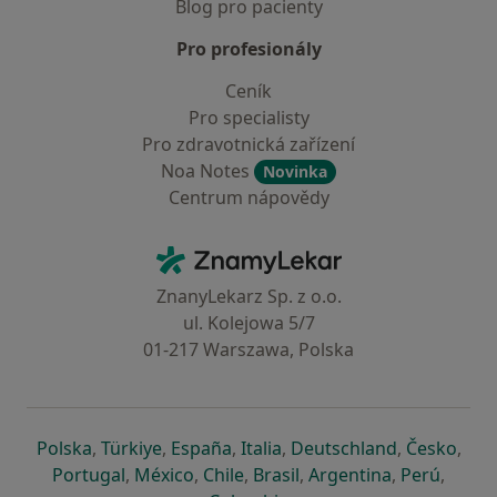
Blog pro pacienty
Pro profesionály
Ceník
Pro specialisty
Pro zdravotnická zařízení
Noa Notes
Novinka
Centrum nápovědy
Kontakt
ZnamyLekar - Hlavní stránka
ZnanyLekarz Sp. z o.o.
ul. Kolejowa 5/7
01-217 Warszawa, Polska
se otevře v nové záložce
se otevře v nové záložce
se otevře v nové záložce
se otevře v nové záložce
se otevře v 
se o
Polska
,
Türkiye
,
España
,
Italia
,
Deutschland
,
Česko
,
se otevře v nové záložce
se otevře v nové záložce
se otevře v nové záložce
se otevře v nové záložc
se otevře v 
se ote
Portugal
,
México
,
Chile
,
Brasil
,
Argentina
,
Perú
,