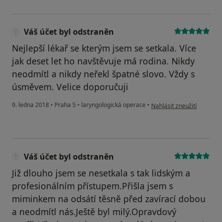
Váš účet byl odstraněn
Nejlepší lékař se kterým jsem se setkala. Více
jak deset let ho navštěvuje má rodina. Nikdy
neodmítl a nikdy neřekl špatné slovo. Vždy s
úsměvem. Velice doporučuji
podle názoru uživatele Vá
9. ledna 2018
•
Praha 5
•
laryngologická operace
•
Nahlásit zneužití
Váš účet byl odstraněn
Již dlouho jsem se nesetkala s tak lidským a
profesionálním přístupem.Přišla jsem s
miminkem na odsátí těsně před zavírací dobou
a neodmítl nás.Ještě byl milý.Opravdový