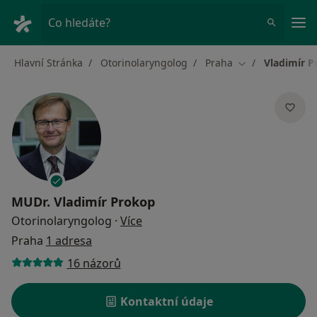
Hla
Co hledáte?
Hlavní Stránka
Otorinolaryngolog
Praha
Vladimír 
Změna města
MUDr.
Vladimír Prokop
o specializacích
Otorinolaryngolog
·
Více
Praha
1 adresa
16 názorů
Kontaktní údaje