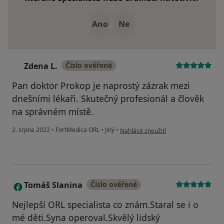
Ano
Ne
Zdena L.
Číslo ověřené
Z
Pan doktor Prokop je naprostý zázrak mezi
dnešními lékaři. Skutečný profesionál a člověk
na správném místě.
podle názoru uživatele Zdena L.
2. srpna 2022
•
FortMedica ORL
•
Jiný
•
Nahlásit zneužití
Tomáš Slanina
Číslo ověřené
T
Nejlepší ORL specialista co znám.Staral se i o
mé děti.Syna operoval.Skvělý lidský