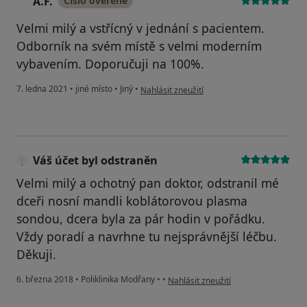
A.F.
Číslo ověřené
A
Velmi milý a vstřícný v jednání s pacientem.
Odborník na svém místě s velmi moderním
vybavením. Doporučuji na 100%.
podle názoru uživatele A.F.
7. ledna 2021
•
jiné místo
•
Jiný
•
Nahlásit zneužití
Váš účet byl odstraněn
Velmi milý a ochotný pan doktor, odstranil mé
dceři nosní mandli koblátorovou plasma
sondou, dcera byla za pár hodin v pořádku.
Vždy poradí a navrhne tu nejsprávnější léčbu.
Děkuji.
podle názoru uživatele Váš účet byl 
6. března 2018
•
Poliklinika Modřany
•
•
Nahlásit zneužití