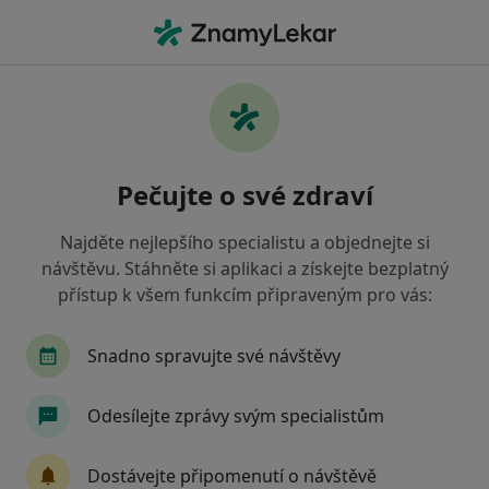
Hla
Co hledáte?
Hlavní Stránka
Nemoci
Celulitida
Celulitida - informace,
Pečujte o své zdraví
specialisté, otázky a odpovědi
Najděte nejlepšího specialistu a objednejte si
návštěvu. Stáhněte si aplikaci a získejte bezplatný
přístup k všem funkcím připraveným pro vás:
Informace
Snadno spravujte své návštěvy
Odesílejte zprávy svým specialistům
Dbejte o své zdraví
Zůstaňte doma a vyberte online konzultaci pro
Dostávejte připomenutí o návštěvě