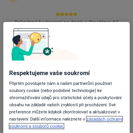
zahájení nebo pokračování léčby. Pokud to
potřebujete, můžete si také objednat návštěvu v
ordinaci.
Průměrné hodnocení na Apple a Play Store 4.5
Zobrazit profily specialistů
Jak to funguje?
Odborníci
Respektujeme vaše soukromí
Přijetím povolujete nám a našim partnerům používat
soubory cookie (nebo podobné technologie) ke
Šárka Keroušová
shromažďování údajů pro statistické účely a poskytování
obsahu na základě vašich zvyklostí při procházení. Své
Fyzioterapeut
preference můžete kdykoli zkontrolovat a aktualizovat v
Kladno
nastavení. Další informace naleznete v
zásadách ochrany
soukromí a souborů cookie.