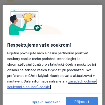
3 názory
Budějovická 778/3a, Praha
•
Mapa
Průměrné hodnocení na Apple a Play Store 4.5
DIAvize diabetologické a endokrinologické centrum
Tento specialista nenabízí online rezervaci termínu na této adrese.
Rezervovat termín
Respektujeme vaše soukromí
Přijetím povolujete nám a našim partnerům používat
soubory cookie (nebo podobné technologie) ke
shromažďování údajů pro statistické účely a poskytování
obsahu na základě vašich zvyklostí při procházení. Své
preference můžete kdykoli zkontrolovat a aktualizovat v
nastavení. Další informace naleznete v
zásadách ochrany
soukromí a souborů cookie.
MUDr. Zuzana Solarová
·
Více
Diabetolog, Endokrinolog
1 názor
Přijmout
Upravit nastavení