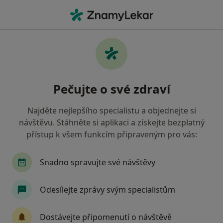
Hla
Diabetolog • Praha, hl město Praha
Filtry
• 1
Mapa
Doporučení diabetologové s Česká
Pečujte o své zdraví
průmyslová zdravotní pojišťovna Praha
Jak řadíme výsledky vyhledávání?
Najděte nejlepšího specialistu a objednejte si
návštěvu. Stáhněte si aplikaci a získejte bezplatný
přístup k všem funkcím připraveným pro vás:
Snadno spravujte své návštěvy
Odesílejte zprávy svým specialistům
MUDr. Marta Klementová
Dostávejte připomenutí o návštěvě
·
Více
Diabetolog, Endokrinolog