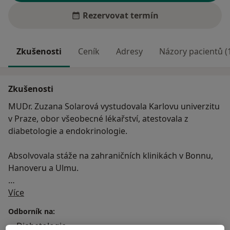
Rezervovat termín
Zkušenosti
Ceník
Adresy
Názory pacientů (
Zkušenosti
MUDr. Zuzana Solarová vystudovala Karlovu univerzitu
v Praze, obor všeobecné lékařství, atestovala z
diabetologie a endokrinologie.
Absolvovala stáže na zahraničních klinikách v Bonnu,
Hanoveru a Ulmu.
O mně
Od roku 2003 pracuje v Centru diabetologie IKEM
Více
(komplexní péče o pacienty s diabetem, systematická
Odborník na:
edukace diabetiků, léčba komplikovaných diabetiků po
Diabetologie
transplantacích, léčba diabetické nohy, diagnostika a