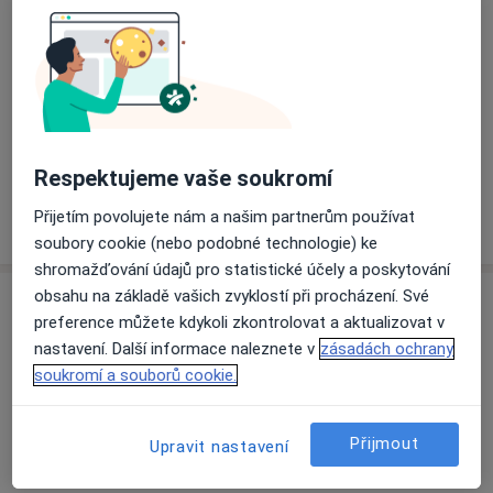
Endokrinologie
léčba endokrinologických onemocnění ). Pravidelně
jezdí jako lékařský dohled na dětské tábory pro
Hlavní léčená onemocnění
diabetiky v rámci organizace svazu diabetiků ČR –
Diabetes mellitus 1. typu
Diabetes 2. typu
Diasport.
Komplikace cukrovky
Vřed na noze
Cukrovka
a11y_sr_more_diseases
+2
Paní doktorka mluví anglicky a německy. Je vdaná, má
Respektujeme vaše soukromí
4 děti. Ve volném čase s dětmi ráda sportuje, věnují se
běhu, lyžování a snowboardingu.
Více
Přijetím povolujete nám a našim partnerům používat
o zkušenostech
soubory cookie (nebo podobné technologie) ke
shromažďování údajů pro statistické účely a poskytování
obsahu na základě vašich zvyklostí při procházení. Své
Služby a ceník služeb
preference můžete kdykoli zkontrolovat a aktualizovat v
Bakteriologické vyšetření
nastavení. Další informace naleznete v
zásadách ochrany
Detaily
soukromí a souborů cookie.
Biochemické vyšetření
Přijmout
Upravit nastavení
Detaily