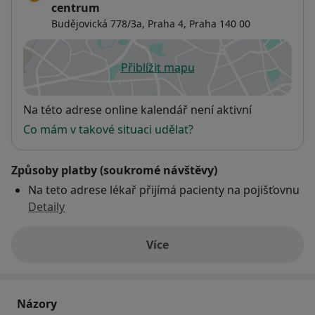
centrum
Budějovická 778/3a,
Praha 4
,
Praha
140 00
Přiblížit mapu
se otevře v nové záložce
Dostupnost
Na této adrese online kalendář není aktivní
Co mám v takové situaci udělat?
Způsoby platby (soukromé návštěvy)
Na teto adrese lékař přijímá pacienty na pojišťovnu
Detaily
Více
o adrese
Názory