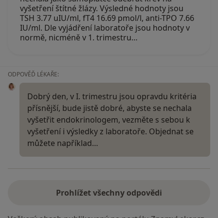
vyšetření štítné žlázy. Výsledné hodnoty jsou
TSH 3.77 uIU/ml, fT4 16.69 pmol/l, anti-TPO 7.66
IU/ml. Dle vyjádření laboratoře jsou hodnoty v
normě, nicméně v 1. trimestru…
ODPOVĚĎ LÉKAŘE:
Dobrý den, v I. trimestru jsou opravdu kritéria
přísnější, bude jistě dobré, abyste se nechala
vyšetřit endokrinologem, vezměte s sebou k
vyšetření i výsledky z laboratoře. Objednat se
můžete například…
Prohlížet všechny odpovědi