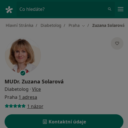
Hla
Co hledáte?
Hlavní Stránka
Diabetolog
Praha
Zuzana Solarová
Změna města
MUDr.
Zuzana Solarová
o specializacích
Diabetolog
·
Více
Praha
1 adresa
1 názor
Kontaktní údaje