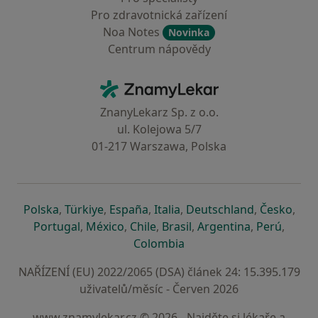
Pro zdravotnická zařízení
Noa Notes
Novinka
Centrum nápovědy
Kontakt
ZnamyLekar - Hlavní stránka
ZnanyLekarz Sp. z o.o.
ul. Kolejowa 5/7
01-217 Warszawa, Polska
se otevře v nové záložce
se otevře v nové záložce
se otevře v nové záložce
se otevře v nové záložce
se otevře v 
se o
Polska
,
Türkiye
,
España
,
Italia
,
Deutschland
,
Česko
,
se otevře v nové záložce
se otevře v nové záložce
se otevře v nové záložce
se otevře v nové záložc
se otevře v 
se ote
Portugal
,
México
,
Chile
,
Brasil
,
Argentina
,
Perú
,
se otevře v nové záložce
Colombia
NAŘÍZENÍ (EU) 2022/2065 (DSA) článek 24: 15.395.179
uživatelů/měsíc - Červen 2026
www.znamylekar.cz © 2026 - Najděte si lékaře a