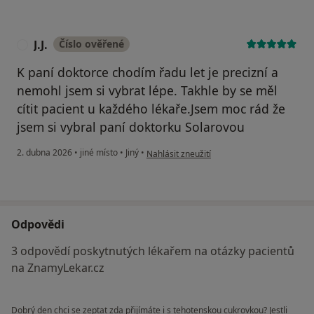
J.J.
Číslo ověřené
J
K paní doktorce chodím řadu let je precizní a
nemohl jsem si vybrat lépe. Takhle by se měl
cítit pacient u každého lékaře.Jsem moc rád že
jsem si vybral paní doktorku Solarovou
podle názoru uživatele J.J.
2. dubna 2026
•
jiné místo
•
Jiný
•
Nahlásit zneužití
Odpovědi
3 odpovědí poskytnutých lékařem na otázky pacientů
na ZnamyLekar.cz
Dobrý den chci se zeptat zda přijímáte i s tehotenskou cukrovkou? Jestli