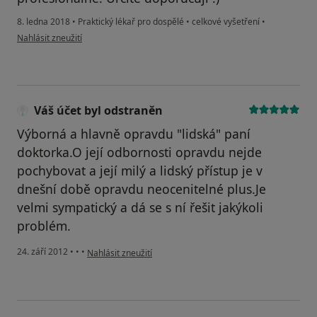
8. ledna 2018
•
Praktický lékař pro dospělé
•
celkové vyšetření
•
podle názoru uživatele Váš účet byl odstraněn
Nahlásit zneužití
Váš účet byl odstraněn
Výborná a hlavně opravdu "lidská" paní
doktorka.O její odbornosti opravdu nejde
pochybovat a její milý a lidský přístup je v
dnešní době opravdu neocenitelné plus.Je
velmi sympatický a dá se s ní řešit jakýkoli
problém.
podle názoru uživatele Váš účet byl odstraněn
24. září 2012
•
•
•
Nahlásit zneužití