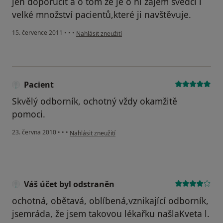
jen doporučit a o tom že je o ni zájem svědčí i
velké množství pacientů,které ji navštěvuje.
podle názoru uživatele Váš účet byl odstraněn
15. července 2011
•
•
•
Nahlásit zneužití
Pacient
Skvělý odborník, ochotný vždy okamžitě
pomoci.
podle názoru uživatele Pacient
23. června 2010
•
•
•
Nahlásit zneužití
Váš účet byl odstraněn
ochotná, obětavá, oblíbená,vznikající odborník,
jsemráda, že jsem takovou lékařku našlaKveta l.