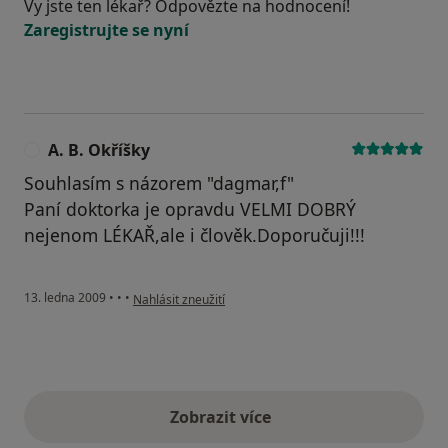
Vy jste ten lékař? Odpovězte na hodnocení!
Zaregistrujte se nyní
A. B. Okříšky
A
Souhlasím s názorem "dagmar,f"
Paní doktorka je opravdu VELMI DOBRÝ
nejenom LÉKAŘ,ale i člověk.Doporučuji!!!
podle názoru uživatele A. B. Okříšky
13. ledna 2009
•
•
•
Nahlásit zneužití
Zobrazit více
výše uvedené názory