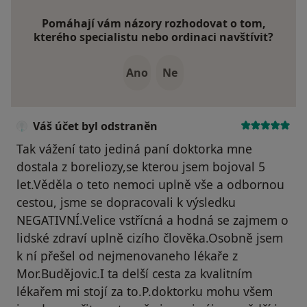
Pomáhají vám názory rozhodovat o tom,
kterého specialistu nebo ordinaci navštívit?
Ano
Ne
Váš účet byl odstraněn
Tak vážení tato jediná paní doktorka mne
dostala z boreliozy,se kterou jsem bojoval 5
let.Věděla o teto nemoci uplně vše a odbornou
cestou, jsme se dopracovali k výsledku
NEGATIVNÍ.Velice vstřícná a hodná se zajmem o
lidské zdraví uplně cizího člověka.Osobně jsem
k ní přešel od nejmenovaneho lékaře z
Mor.Budějovic.I ta delší cesta za kvalitním
lékařem mi stojí za to.P.doktorku mohu všem