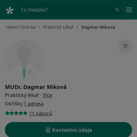
Hla
Co hledáte?
Hlavní Stránka
Praktický Lékař
Dagmar Miková
MUDr.
Dagmar Miková
o specializacích
Praktický lékař
·
Více
Okříšky
1 adresa
11 názorů
Kontaktní údaje