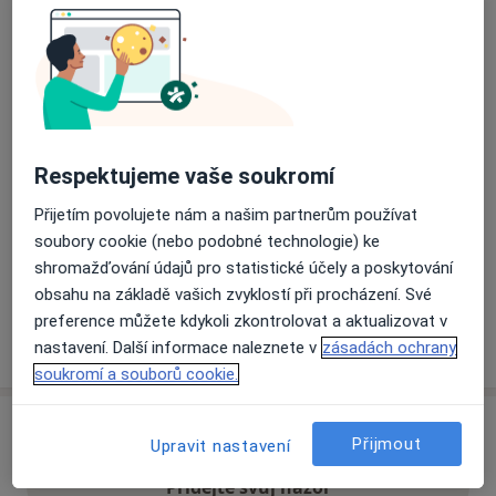
Přiblížit mapu
se otevře v nové záložce
Dostupnost
Na této adrese online kalendář není aktivní
Co mám v takové situaci udělat?
Respektujeme vaše soukromí
Přijetím povolujete nám a našim partnerům používat
Způsoby platby (soukromé návštěvy)
soubory cookie (nebo podobné technologie) ke
Na teto adrese lékař přijímá pacienty na pojišťovnu
shromažďování údajů pro statistické účely a poskytování
Detaily
obsahu na základě vašich zvyklostí při procházení. Své
preference můžete kdykoli zkontrolovat a aktualizovat v
Více
nastavení. Další informace naleznete v
zásadách ochrany
o adrese
soukromí a souborů cookie.
Názory
Přijmout
Upravit nastavení
Přidejte svůj názor