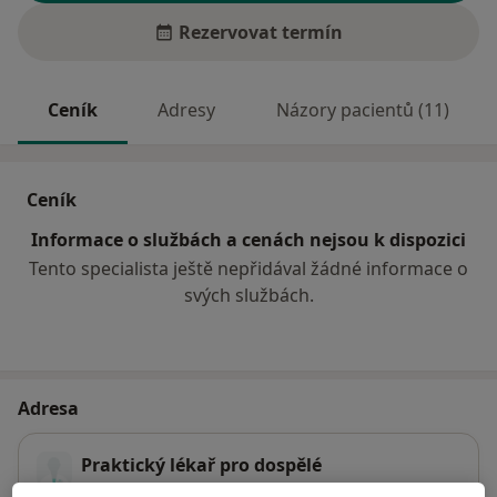
Rezervovat termín
Ceník
Adresy
Názory pacientů (11)
Ceník
Informace o službách a cenách nejsou k dispozici
Tento specialista ještě nepřidával žádné informace o
svých službách.
Adresa
Praktický lékař pro dospělé
Jihlavská 49,
Okříšky 67521