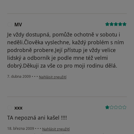
MV
M
Je vždy dostupná, pomůže ochotně v sobotu i
neděli.Člověka vyslechne, každý problém s ním
podrobně probere.Její přístup je vždy velice
lidský a odborník je podle mne též velmi
dobrý.Děkuji za vše co pro moji rodinu dělá.
podle názoru uživatele MV
7. dubna 2009
•
•
•
Nahlásit zneužití
xxx
X
TA nepozná ani kašel !!!!
podle názoru uživatele xxx
18. března 2009
•
•
•
Nahlásit zneužití