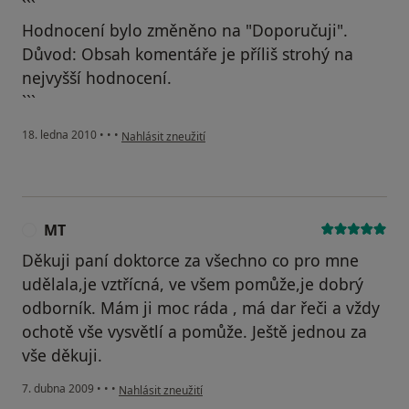
```
Hodnocení bylo změněno na "Doporučuji".
Důvod: Obsah komentáře je příliš strohý na
nejvyšší hodnocení.
```
podle názoru uživatele Váš účet byl odstraněn
18. ledna 2010
•
•
•
Nahlásit zneužití
MT
M
Děkuji paní doktorce za všechno co pro mne
udělala,je vztřícná, ve všem pomůže,je dobrý
odborník. Mám ji moc ráda , má dar řeči a vždy
ochotě vše vysvětlí a pomůže. Ještě jednou za
vše děkuji.
podle názoru uživatele MT
7. dubna 2009
•
•
•
Nahlásit zneužití