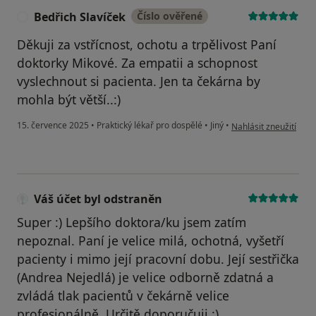
Bedřich Slavíček
Číslo ověřené
B
Děkuji za vstřícnost, ochotu a trpělivost Paní
doktorky Mikové. Za empatii a schopnost
vyslechnout si pacienta. Jen ta čekárna by
mohla být větší..:)
podle názoru uživatel
15. července 2025
•
Praktický lékař pro dospělé
•
Jiný
•
Nahlásit zneužití
Váš účet byl odstraněn
Super :) Lepšího doktora/ku jsem zatím
nepoznal. Paní je velice milá, ochotná, vyšetří
pacienty i mimo její pracovní dobu. Její sestřička
(Andrea Nejedlá) je velice odborně zdatná a
zvládá tlak pacientů v čekárně velice
profesionálně. Určitě doporučuji :)