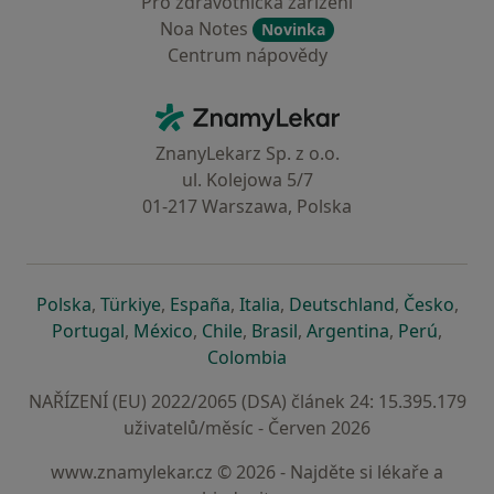
Pro zdravotnická zařízení
Noa Notes
Novinka
Centrum nápovědy
Kontakt
ZnamyLekar - Hlavní stránka
ZnanyLekarz Sp. z o.o.
ul. Kolejowa 5/7
01-217 Warszawa, Polska
se otevře v nové záložce
se otevře v nové záložce
se otevře v nové záložce
se otevře v nové záložce
se otevře v 
se o
Polska
,
Türkiye
,
España
,
Italia
,
Deutschland
,
Česko
,
se otevře v nové záložce
se otevře v nové záložce
se otevře v nové záložce
se otevře v nové záložc
se otevře v 
se ote
Portugal
,
México
,
Chile
,
Brasil
,
Argentina
,
Perú
,
se otevře v nové záložce
Colombia
NAŘÍZENÍ (EU) 2022/2065 (DSA) článek 24: 15.395.179
uživatelů/měsíc - Červen 2026
www.znamylekar.cz © 2026 - Najděte si lékaře a