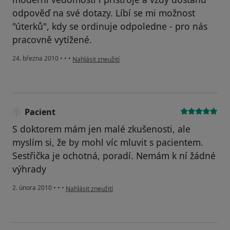
odpověď na své dotazy. Líbí se mi možnost
"úterků", kdy se ordinuje odpoledne - pro nás
pracovně vytížené.
podle názoru uživatele Váš účet byl odstraněn
24. března 2010
•
•
•
Nahlásit zneužití
Pacient
S doktorem mám jen malé zkušenosti, ale
myslím si, že by mohl víc mluvit s pacientem.
Sestřička je ochotná, poradí. Nemám k ní žádné
výhrady
podle názoru uživatele Pacient
2. února 2010
•
•
•
Nahlásit zneužití