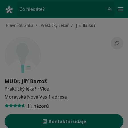
Hla
Co hledáte?
Hlavní Stránka
Praktický Lékař
Jiří Bartoš
MUDr.
Jiří Bartoš
o specializacích
Praktický lékař
·
Více
Moravská Nová Ves
1 adresa
11 názorů
Kontaktní údaje