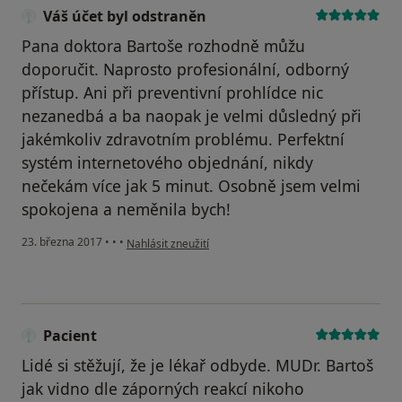
Váš účet byl odstraněn
Pana doktora Bartoše rozhodně můžu
doporučit. Naprosto profesionální, odborný
přístup. Ani při preventivní prohlídce nic
nezanedbá a ba naopak je velmi důsledný při
jakémkoliv zdravotním problému. Perfektní
systém internetového objednání, nikdy
nečekám více jak 5 minut. Osobně jsem velmi
spokojena a neměnila bych!
podle názoru uživatele Váš účet byl odstraněn
23. března 2017
•
•
•
Nahlásit zneužití
Pacient
Lidé si stěžují, že je lékař odbyde. MUDr. Bartoš
jak vidno dle záporných reakcí nikoho