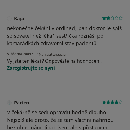
Kája
K
nekonečné čekání v ordinaci, pan doktor je spíš
spisovatel než lékař, sestřička roznáší po
kamarádkách zdravotní stav pacientů
podle názoru uživatele Kája
5. března 2009
•
•
•
Nahlásit zneužití
Vy jste ten lékař? Odpovězte na hodnocení!
Zaregistrujte se nyní
Pacient
V čekárně se sedí opravdu hodně dlouho.
Nejspíš ale proto, že se tam všichni nahrnou
bez objednání. Jinak jsem ale s přístupem