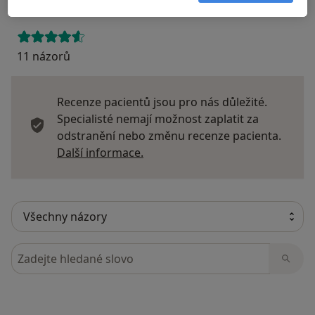
11 názorů
Recenze pacientů jsou pro nás důležité.
Specialisté nemají možnost zaplatit za
odstranění nebo změnu recenze pacienta.
Další informace o názorech
Další informace.
Hledejte v názorech