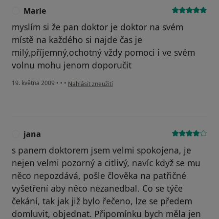
Marie
M
myslím si že pan doktor je doktor na svém
místě na každého si najde čas je
milý,příjemný,ochotný vždy pomoci i ve svém
volnu mohu jenom doporučit
podle názoru uživatele Marie
19. května 2009
•
•
•
Nahlásit zneužití
jana
J
s panem doktorem jsem velmi spokojena, je
nejen velmi pozorný a citlivý, navíc když se mu
něco nepozdává, pošle člověka na patřičné
vyšetření aby něco nezanedbal. Co se týče
čekání, tak jak již bylo řečeno, lze se předem
domluvit, objednat. Připomínku bych měla jen