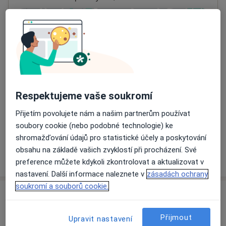
Přiblížit mapu
se otevře v nové záložce
Dostupnost
Na této adrese online kalendář není aktivní
Co mám v takové situaci udělat?
Respektujeme vaše soukromí
Způsoby platby (soukromé návštěvy)
Přijetím povolujete nám a našim partnerům používat
Na teto adrese lékař přijímá pacienty na pojišťovnu
soubory cookie (nebo podobné technologie) ke
Detaily
shromažďování údajů pro statistické účely a poskytování
obsahu na základě vašich zvyklostí při procházení. Své
Více
o adrese
preference můžete kdykoli zkontrolovat a aktualizovat v
nastavení. Další informace naleznete v
zásadách ochrany
soukromí a souborů cookie.
Názory
Přijmout
Upravit nastavení
Přidejte svůj názor