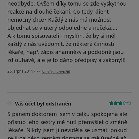
neodbyde. Ovšem díky tomu se zde vyskytnou
reakce na dlouhé čekání. Co tedy klient -
nemocný chce? Každý z nás má možnost
objednat se v úterý odpoledne a nečeká....
A k tomu spisovateli - myslím, že by si měl
každý z nás uvědomit, že některé činnosti
lékaře, např. zápis anamnézy a podobně jsou
zdlouhavé, ale je to dáno předpisy a zákony!!!
podle názoru uživatele Pacient
26. srpna 2011
•
•
•
Nahlásit zneužití
Váš účet byl odstraněn
S panem doktorem jsem v celku spokojena ale
přístup jeho sestry mě nutí přemýšlet o změně
lékaře. Nikdy jsem ji neviděla se usmát, pokud
se jí na něco zeptám dostane se mě úsečné až