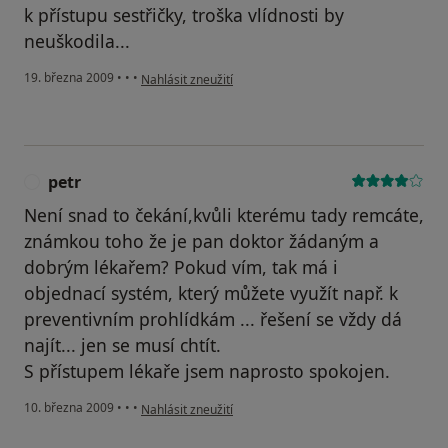
k přístupu sestřičky, troška vlídnosti by
neuškodila...
podle názoru uživatele jana
19. března 2009
•
•
•
Nahlásit zneužití
petr
P
Není snad to čekání,kvůli kterému tady remcáte,
známkou toho že je pan doktor žádaným a
dobrým lékařem? Pokud vím, tak má i
objednací systém, který můžete využít např. k
preventivním prohlídkám ... řešení se vždy dá
najít... jen se musí chtít.
S přístupem lékaře jsem naprosto spokojen.
podle názoru uživatele petr
10. března 2009
•
•
•
Nahlásit zneužití