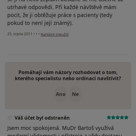
utrhavé odpovědi. Při každé návštěvě mám
pocit, že ji obtěžuje práce s pacienty (tedy
pokud to není její známý).
podle názoru uživatele Váš účet byl odstraněn
25. srpna 2011
•
•
•
Nahlásit zneužití
Pomáhají vám názory rozhodovat o tom,
kterého specialistu nebo ordinaci navštívit?
Ano
Ne
Váš účet byl odstraněn
Jsem moc spokojená. MuDr Bartoš využívá
moderní vědomosti i přístroje a vždy dostanu