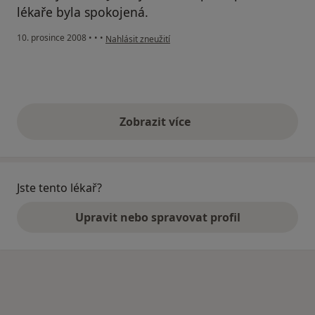
lékaře byla spokojená.
podle názoru uživatele Pacient
10. prosince 2008
•
•
•
Nahlásit zneužití
Zobrazit více
výše uvedené názory
Jste tento lékař?
Upravit nebo spravovat profil