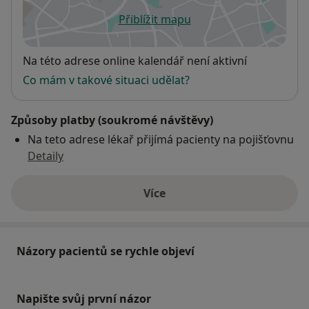
Přiblížit mapu
se otevře v nové záložce
Dostupnost
Na této adrese online kalendář není aktivní
Co mám v takové situaci udělat?
Způsoby platby (soukromé návštěvy)
Na teto adrese lékař přijímá pacienty na pojišťovnu
Detaily
Více
o adrese
Názory pacientů se rychle objeví
Napište svůj první názor