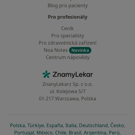
Blog pro pacienty
Pro profesionály
Ceník
Pro specialisty
Pro zdravotnická zařízení
Noa Notes
Novinka
Centrum nápovědy
Kontakt
ZnamyLekar - Hlavní stránka
ZnanyLekarz Sp. z o.o.
ul. Kolejowa 5/7
01-217 Warszawa, Polska
se otevře v nové záložce
se otevře v nové záložce
se otevře v nové záložce
se otevře v nové záložce
se otevře v 
se o
Polska
,
Türkiye
,
España
,
Italia
,
Deutschland
,
Česko
,
se otevře v nové záložce
se otevře v nové záložce
se otevře v nové záložce
se otevře v nové záložc
se otevře v 
se ote
Portugal
,
México
,
Chile
,
Brasil
,
Argentina
,
Perú
,