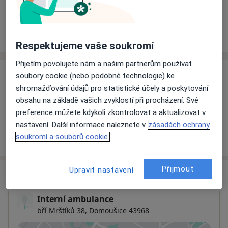
Rezervovat termín
Ceník
Adresy
Názory pacientů
Respektujeme vaše soukromí
Přijetím povolujete nám a našim partnerům používat
soubory cookie (nebo podobné technologie) ke
Ceník
shromažďování údajů pro statistické účely a poskytování
Informace o službách a cenách nejsou k dispozici
obsahu na základě vašich zvyklostí při procházení. Své
Tento specialista ještě nepřidával žádné informace o
preference můžete kdykoli zkontrolovat a aktualizovat v
svých službách.
nastavení. Další informace naleznete v
zásadách ochrany
soukromí a souborů cookie.
Přijmout
Upravit nastavení
Adresa
Interní ambulance
bří Mrštíků 38,
Domoušice 43968