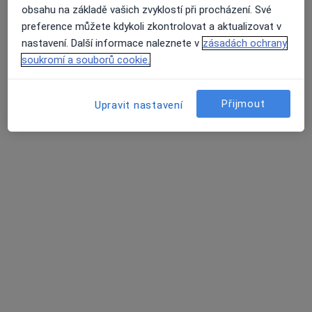
Angis s.r.o.
obsahu na základě vašich zvyklostí při procházení. Své
Tento specialista nenabízí online rezervaci termínu na této adrese.
preference můžete kdykoli zkontrolovat a aktualizovat v
nastavení. Další informace naleznete v
zásadách ochrany
Rezervovat termín
soukromí a souborů cookie.
Přijmout
Upravit nastavení
MUDr. Ivan Kratochvíl
Internista, Praktický lékař
Tasova 113, Nesovice
•
Mapa
Ordinace
Tento specialista nenabízí online rezervaci termínu na této adrese.