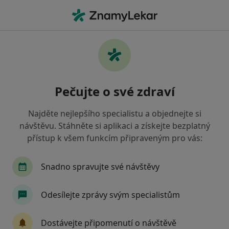
Hla
Internista • Vyškov, jihomoravský
Filtry
• 1
Mapa
Doporučení internisté s Zdravotní
Pečujte o své zdraví
pojišťovna ministerstva vnitra ČR Vyškov
Jak řadíme výsledky vyhledávání?
Najděte nejlepšího specialistu a objednejte si
návštěvu. Stáhněte si aplikaci a získejte bezplatný
přístup k všem funkcím připraveným pro vás:
Snadno spravujte své návštěvy
Odesílejte zprávy svým specialistům
Vladimír Foret
Dostávejte připomenutí o návštěvě
Internista