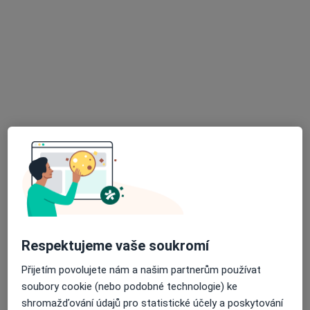
Zahradní 886, Bučovice
•
Mapa
Internista
Tento specialista nenabízí online rezervaci termínu na této adrese.
Rezervovat termín
MUDr. Pavel Veselý
Respektujeme vaše soukromí
Internista, Kardiolog
Přijetím povolujete nám a našim partnerům používat
5 názorů
soubory cookie (nebo podobné technologie) ke
Zahradní 5/157, Vyškov
•
Mapa
shromažďování údajů pro statistické účely a poskytování