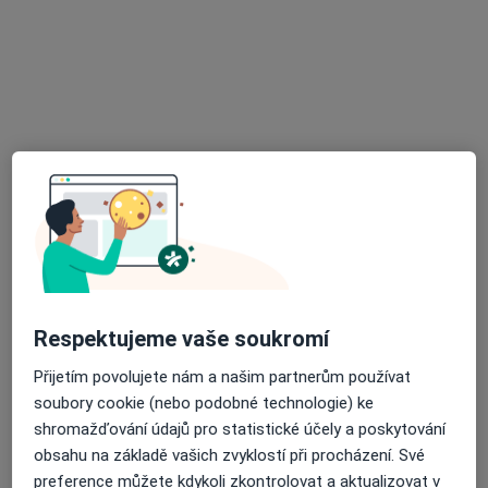
Rezervovat termín
MVDr. Jitka Pfeifrová
Internista, Veterinář, Zubař
Respektujeme vaše soukromí
Blatnická 9, Brno
•
Mapa
Veterinární klinika ANIMED
Přijetím povolujete nám a našim partnerům používat
Tento specialista nenabízí online rezervaci termínu na této adrese.
soubory cookie (nebo podobné technologie) ke
shromažďování údajů pro statistické účely a poskytování
Rezervovat termín
obsahu na základě vašich zvyklostí při procházení. Své
preference můžete kdykoli zkontrolovat a aktualizovat v