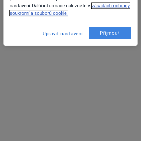
nastavení. Další informace naleznete v
zásadách ochrany
soukromí a souborů cookie.
Přijmout
Upravit nastavení
MUDr. Jana Salvetová
·
Více
Internista, Diabetolog
Blanenská 15, Kuřim
•
Mapa
SALVEDIA s.r.o., diabetologická ambulance
Tento specialista nenabízí online rezervaci termínu na této adrese.
Rezervovat termín