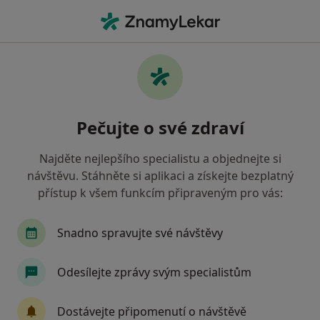
Hla
Internista • Brno-Žabovřesky, Brno, jihomoravský
Filtry
Mapa
Internista, Brno-Žabovřesky, Brno
Pečujte o své zdraví
Jak řadíme výsledky vyhledávání?
Najděte nejlepšího specialistu a objednejte si
návštěvu. Stáhněte si aplikaci a získejte bezplatný
Jakou pojišťovnu máte?
přístup k všem funkcím připraveným pro vás:
Všeobecná zdravotní pojišťovna
Snadno spravujte své návštěvy
Zdravotní pojišťovna ministerstva vnitra ČR
Odesílejte zprávy svým specialistům
Oborová zdravotní pojišťovna
Dostávejte připomenutí o návštěvě