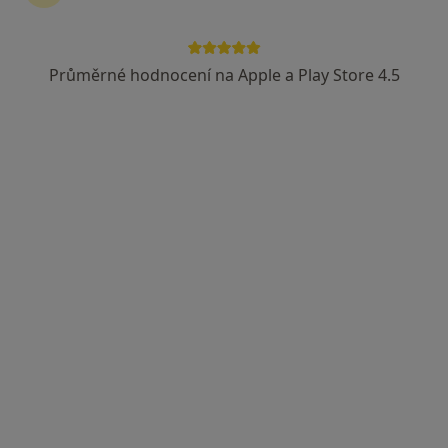
Vojenská zdravotní pojišťovna ČR
Revírní bratrská pokladna, zdravotní pojišťovna
Průměrné hodnocení na Apple a Play Store 4.5
Zobrazit více
MUDr. Maria Stříbrná
Internista
8 názorů
Údolní 18, Brno
•
Mapa