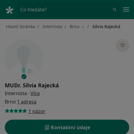
Hla
Co hledáte?
Hlavní Stránka
Internista
Brno
Silvia Rajecká
Změna města
MUDr.
Silvia Rajecká
o specializacích
Internista
·
Více
Brno
1 adresa
1 názor
Kontaktní údaje