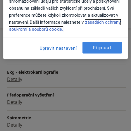
shromažďování údajů pro statistické účely a poskytování
obsahu na základě vašich zvyklostí při procházení. Své
preference můžete kdykoli zkontrolovat a aktualizovat v
Více
o zkušenostech
nastavení. Další informace naleznete v
zásadách ochrany
soukromí a souborů cookie.
Služby a ceník služeb
Přijmout
Upravit nastavení
Dietní poradenství
Detaily
Ekg - elektrokardiografie
Detaily
Předoperační vyšetření
Detaily
Spirometrie
Detaily