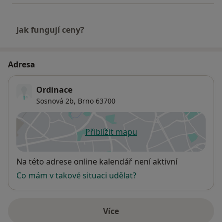
Jak fungují ceny?
Adresa
Ordinace
Sosnová 2b,
Brno
63700
Přiblížit mapu
se otevře v nové záložce
Dostupnost
Na této adrese online kalendář není aktivní
Co mám v takové situaci udělat?
Více
o adrese