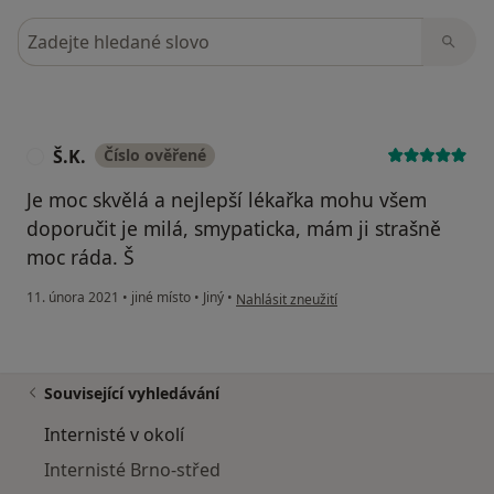
Hledejte v názorech
Š.K.
Číslo ověřené
Š
Je moc skvělá a nejlepší lékařka mohu všem
doporučit je milá, smypaticka, mám ji strašně
moc ráda. Š
podle názoru uživatele Š.K.
11. února 2021
•
jiné místo
•
Jiný
•
Nahlásit zneužití
Související vyhledávání
Internisté v okolí
Internisté Brno-střed