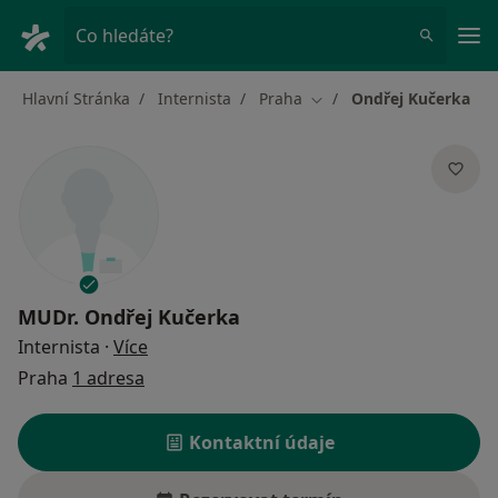
Hla
Co hledáte?
Hlavní Stránka
Internista
Praha
Ondřej Kučerka
Změna města
MUDr.
Ondřej Kučerka
o specializacích
Internista
·
Více
Praha
1 adresa
Kontaktní údaje