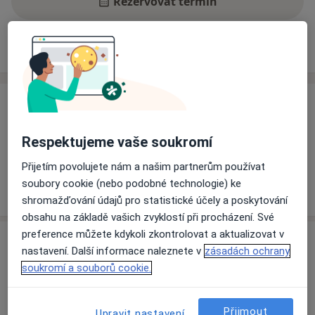
Rezervovat termín
Ceník
Adresy
Názory pacientů
Ceník
Informace o službách a cenách nejsou k dispozici
Respektujeme vaše soukromí
Tento specialista ještě nepřidával žádné informace o
Přijetím povolujete nám a našim partnerům používat
svých službách.
soubory cookie (nebo podobné technologie) ke
shromažďování údajů pro statistické účely a poskytování
obsahu na základě vašich zvyklostí při procházení. Své
preference můžete kdykoli zkontrolovat a aktualizovat v
Adresa
nastavení. Další informace naleznete v
zásadách ochrany
soukromí a souborů cookie.
Ústřední vojenská nemocnice - Vojenská
fakultní nemocnice Praha
U Vojenské nemocnice 1200,
Praha
169 02
Přijmout
Upravit nastavení