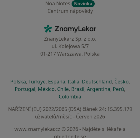
Noa Notes
Novinka
Centrum nápovědy
Kontakt
ZnamyLekar - Hlavní stránka
ZnanyLekarz Sp. z o.o.
ul. Kolejowa 5/7
01-217 Warszawa, Polska
se otevře v nové záložce
se otevře v nové záložce
se otevře v nové záložce
se otevře v nové záložce
se otevře v 
se o
Polska
,
Türkiye
,
España
,
Italia
,
Deutschland
,
Česko
,
se otevře v nové záložce
se otevře v nové záložce
se otevře v nové záložce
se otevře v nové záložc
se otevře v 
se ote
Portugal
,
México
,
Chile
,
Brasil
,
Argentina
,
Perú
,
se otevře v nové záložce
Colombia
NAŘÍZENÍ (EU) 2022/2065 (DSA) článek 24: 15.395.179
uživatelů/měsíc - Červen 2026
www.znamylekar.cz © 2026 - Najděte si lékaře a
objednejte se