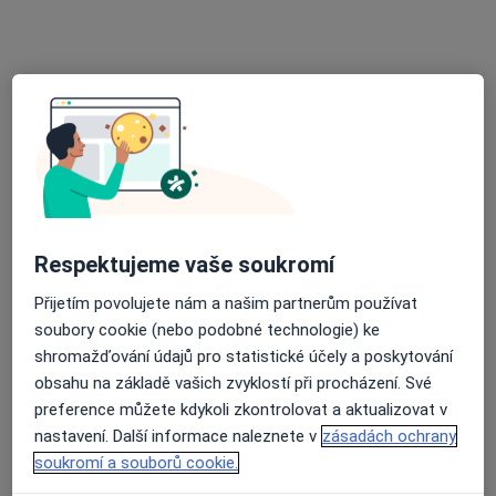
Nemocnice sv. Alžběty Na Slupi
·
Více
Kardiolog, Alergolog, Gastroenterolog
Na Slupi 448/6,
•
Mapa
Nemocnice sv. Alžběty Na Slupi
Tato klinika nemá specialisty s dostupnými termíny v online kalendáři
Zobrazit profil
Respektujeme vaše soukromí
Přijetím povolujete nám a našim partnerům používat
soubory cookie (nebo podobné technologie) ke
shromažďování údajů pro statistické účely a poskytování
obsahu na základě vašich zvyklostí při procházení. Své
preference můžete kdykoli zkontrolovat a aktualizovat v
MUDr. Jiří Knot, Ph.D.
nastavení. Další informace naleznete v
zásadách ochrany
·
Více
Kardiolog
soukromí a souborů cookie.
1 názor