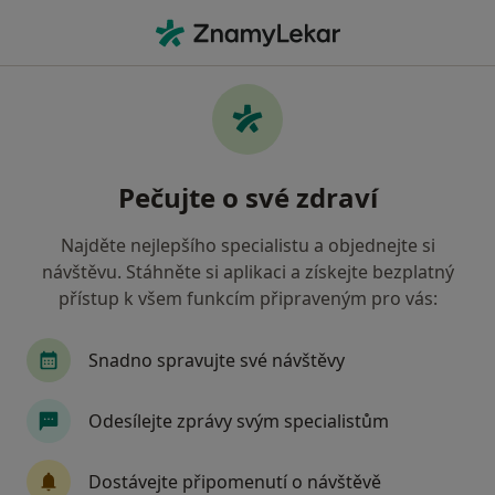
Hla
Kardiolog • Dolní Břežany, středočeský
Filtry
Mapa
Kardiolog Dolní Břežany
Pečujte o své zdraví
Jak řadíme výsledky vyhledávání?
Najděte nejlepšího specialistu a objednejte si
návštěvu. Stáhněte si aplikaci a získejte bezplatný
Jakou pojišťovnu máte?
přístup k všem funkcím připraveným pro vás:
Oborová zdravotní pojišťovna
Snadno spravujte své návštěvy
Odesílejte zprávy svým specialistům
Dostávejte připomenutí o návštěvě