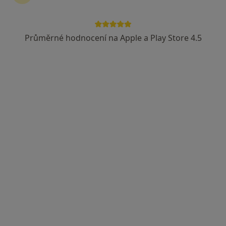
Průměrné hodnocení na Apple a Play Store 4.5
MUDr. Jana Bucková
·
Více
Kardiolog, Internista
5 názorů
Sluneční náměstí 2588/14, Praha
•
Mapa
Kardiologie Interna Hůrka
Tento specialista nenabízí online rezervaci termínu na této adrese.
Rezervovat termín