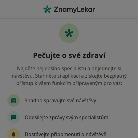
Hla
Kardiolog • Praha 15, Praha, hl město Praha
Filtry
Mapa
Kardiolog, Praha 15, Praha
Pečujte o své zdraví
Jak řadíme výsledky vyhledávání?
Najděte nejlepšího specialistu a objednejte si
návštěvu. Stáhněte si aplikaci a získejte bezplatný
Jakou pojišťovnu máte?
přístup k všem funkcím připraveným pro vás:
Všeobecná zdravotní pojišťovna
Zdravotní poj
Snadno spravujte své návštěvy
Odesílejte zprávy svým specialistům
Dostávejte připomenutí o návštěvě