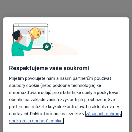
MUDr. Tomáš First
Kardiolog
6 názorů
Antala Staška 80/1670, Praha
•
Mapa
Dětská kardiologie s.r.o.
Tento specialista nenabízí online rezervaci termínu na této adrese.
Rezervovat termín
Respektujeme vaše soukromí
Přijetím povolujete nám a našim partnerům používat
soubory cookie (nebo podobné technologie) ke
shromažďování údajů pro statistické účely a poskytování
obsahu na základě vašich zvyklostí při procházení. Své
preference můžete kdykoli zkontrolovat a aktualizovat v
nastavení. Další informace naleznete v
zásadách ochrany
soukromí a souborů cookie.
Tibor Klein
Kardiolog, Pediatr