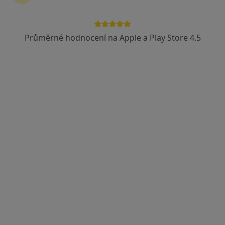
Průměrné hodnocení na Apple a Play Store 4.5
MUDr. Zdeněk Felix
Kardiolog, Internista
6 názorů
Polit.vězńů 9, Praha
•
Mapa
Institut civilazačních chorob
Tento specialista nenabízí online rezervaci termínu na této adrese.
Rezervovat termín