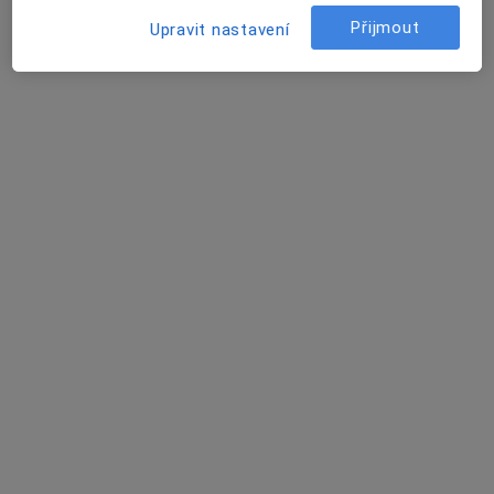
7 názorů
Přijmout
Upravit nastavení
Adresa 1
Adresa 2
Šustova 1930/2, Praha
•
Mapa
Medifin a.s., Poliklinika Šustova
Tento specialista nenabízí online rezervaci termínu na této adrese.
Rezervovat termín