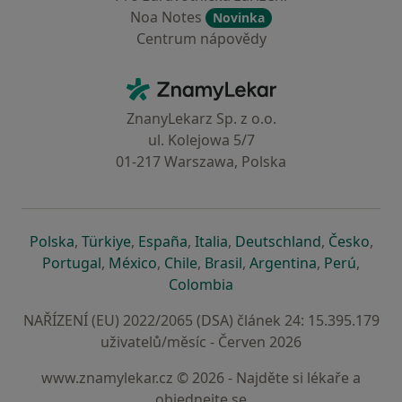
Noa Notes
Novinka
Centrum nápovědy
Kontakt
ZnamyLekar - Hlavní stránka
ZnanyLekarz Sp. z o.o.
ul. Kolejowa 5/7
01-217 Warszawa, Polska
se otevře v nové záložce
se otevře v nové záložce
se otevře v nové záložce
se otevře v nové záložce
se otevře v 
se o
Polska
,
Türkiye
,
España
,
Italia
,
Deutschland
,
Česko
,
se otevře v nové záložce
se otevře v nové záložce
se otevře v nové záložce
se otevře v nové záložc
se otevře v 
se ote
Portugal
,
México
,
Chile
,
Brasil
,
Argentina
,
Perú
,
se otevře v nové záložce
Colombia
NAŘÍZENÍ (EU) 2022/2065 (DSA) článek 24: 15.395.179
uživatelů/měsíc - Červen 2026
www.znamylekar.cz © 2026 - Najděte si lékaře a
objednejte se