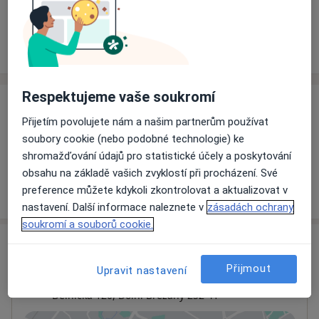
Rezervovat termín
Ceník
Adresy
Názory pacientů
Respektujeme vaše soukromí
Ceník
Přijetím povolujete nám a našim partnerům používat
Informace o službách a cenách nejsou k dispozici
soubory cookie (nebo podobné technologie) ke
Tento specialista ještě nepřidával žádné informace o
shromažďování údajů pro statistické účely a poskytování
svých službách.
obsahu na základě vašich zvyklostí při procházení. Své
preference můžete kdykoli zkontrolovat a aktualizovat v
nastavení. Další informace naleznete v
zásadách ochrany
soukromí a souborů cookie.
Adresa
Přijmout
Upravit nastavení
Poliklinika Dolní Břežany
Dělnická 120,
Dolní Břežany
252 41