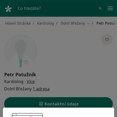
Hla
Co hledáte?
Hlavní Stránka
Kardiolog
Dolní Břežany
Petr Potuž
Změna města
Petr Potužník
o specializacích
Kardiolog
·
Více
Dolní Břežany
1 adresa
Kontaktní údaje