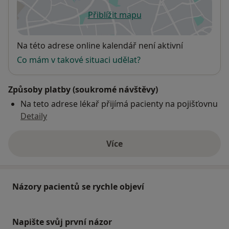
Přiblížit mapu
se otevře v nové záložce
Dostupnost
Na této adrese online kalendář není aktivní
Co mám v takové situaci udělat?
Způsoby platby (soukromé návštěvy)
Na teto adrese lékař přijímá pacienty na pojišťovnu
Detaily
Více
o adrese
Názory pacientů se rychle objeví
Napište svůj první názor