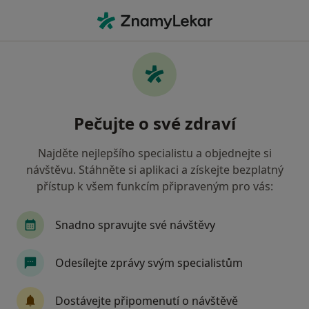
Hla
Revmatologie
Filtry
• 1
Mapa
Revmatologie
Pečujte o své zdraví
Jak řadíme výsledky vyhledávání?
Najděte nejlepšího specialistu a objednejte si
návštěvu. Stáhněte si aplikaci a získejte bezplatný
Vyberte město, ve kterém hledáte specialistu
přístup k všem funkcím připraveným pro vás:
Praha
Brno
Ostrava
Snadno spravujte své návštěvy
Odesílejte zprávy svým specialistům
Dostávejte připomenutí o návštěvě