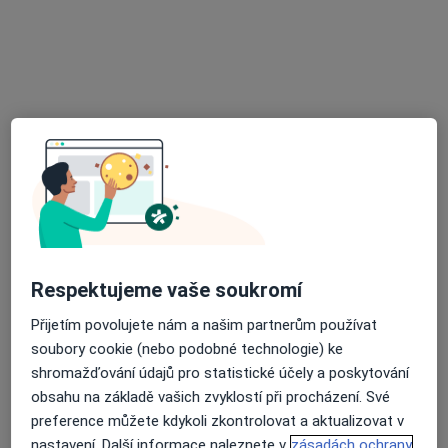
REVMA s.r.o., revmatologie, interní
Revmatolog, Diabetolog, Internista
2 názory
Poštovní 155/14, Ostrava
•
Mapa
REVMA s.r.o., revmatologie, interní
Tato klinika nemá specialisty s dostupnými termíny v online kalendáři
Zobrazit profil
Respektujeme vaše soukromí
Přijetím povolujete nám a našim partnerům používat
soubory cookie (nebo podobné technologie) ke
shromažďování údajů pro statistické účely a poskytování
obsahu na základě vašich zvyklostí při procházení. Své
preference můžete kdykoli zkontrolovat a aktualizovat v
Poliklinika Medipont s.r.o.-
nastavení. Další informace naleznete v
zásadách ochrany