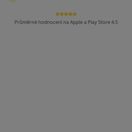
Průměrné hodnocení na Apple a Play Store 4.5
Klinika GHC, Centrum estetické medicíny
s.r.o.
·
Více
Revmatolog, Dermatolog, Diagnostik
6 názorů
Krakovská 8/581, Praha
•
Mapa
Klinika GHC, Centrum estetické medicíny s.r.o.
Tato klinika nemá specialisty s dostupnými termíny v online kalendáři
Zobrazit profil