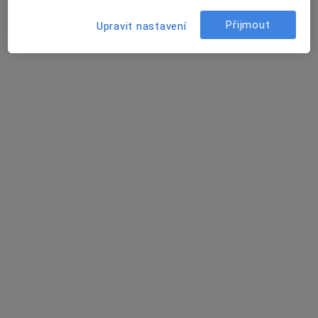
Josef Kubínek
Přijmout
Upravit nastavení
Onkolog, Neurolog, Neurochirurg
Praha
Abbas Jahaf
Urolog
Krupka
Ondrej Kaplán
Urolog
Praha
David Vencour
Internista