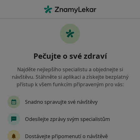
Hla
Co hledáte?
Hlavní Stránka
Nemoci
Rakovina Ledvin
Rakovina ledvin - informace,
Pečujte o své zdraví
specialisté, otázky a odpovědi
Najděte nejlepšího specialistu a objednejte si
návštěvu. Stáhněte si aplikaci a získejte bezplatný
přístup k všem funkcím připraveným pro vás:
Informace
Snadno spravujte své návštěvy
Odesílejte zprávy svým specialistům
Dbejte o své zdraví
Zůstaňte doma a vyberte online konzultaci pro
Dostávejte připomenutí o návštěvě