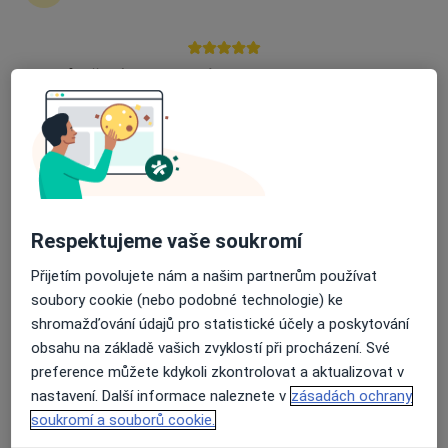
zahájení nebo pokračování léčby. Pokud to
potřebujete, můžete si také objednat návštěvu v
ordinaci.
Průměrné hodnocení na Apple a Play Store 4.5
Zobrazit profily specialistů
Jak to funguje?
Respektujeme vaše soukromí
Odborníci
Přijetím povolujete nám a našim partnerům používat
soubory cookie (nebo podobné technologie) ke
Ivo Minárik, Ph.D. FEBU
shromažďování údajů pro statistické účely a poskytování
obsahu na základě vašich zvyklostí při procházení. Své
Urolog
preference můžete kdykoli zkontrolovat a aktualizovat v
Praha
nastavení. Další informace naleznete v
zásadách ochrany
soukromí a souborů cookie.