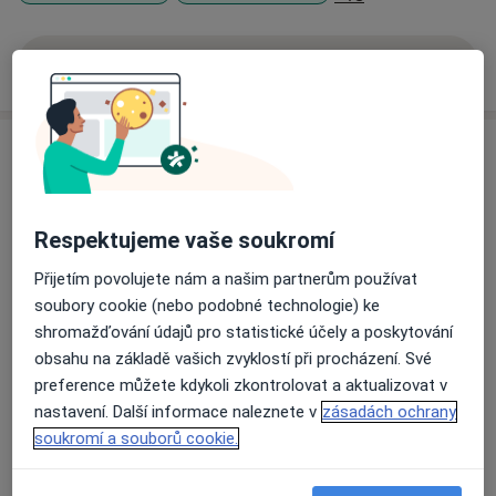
Více
o zkušenostech
Služby a ceník služeb
Bakteriologické vyšetření
Detaily
Respektujeme vaše soukromí
Lokální anestézie
Přijetím povolujete nám a našim partnerům používat
Detaily
soubory cookie (nebo podobné technologie) ke
shromažďování údajů pro statistické účely a poskytování
obsahu na základě vašich zvyklostí při procházení. Své
Vyšetření močových cest
preference můžete kdykoli zkontrolovat a aktualizovat v
Detaily
nastavení. Další informace naleznete v
zásadách ochrany
soukromí a souborů cookie.
Vyšetření moči
Detaily