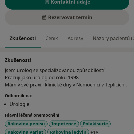
Kontaktní údaje
Rezervovat termín
Zkušenosti
Ceník
Adresy
Názory pacientů (
Zkušenosti
Jsem urolog se specializovanou způsobilostí.
Pracuji jako urolog od roku 1998
Mám v své praxi i klinické dny v Nemocnici v Teplicích .
Odborník na:
Urologie
Hlavní léčená onemocnění
Rakovina penisu
Impotence
Polakisurie
a11y_sr_more_d
Rakovina varlat
Rakovina ledvin
+18