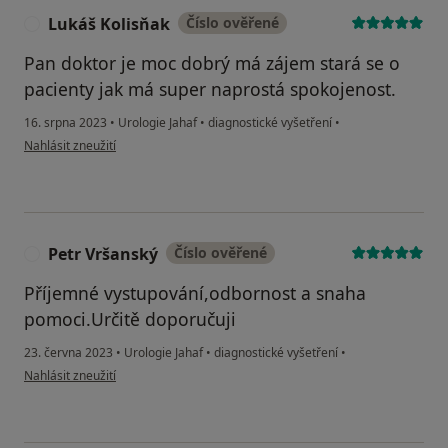
Lukáš Kolisňak
Číslo ověřené
L
Pan doktor je moc dobrý má zájem stará se o
pacienty jak má super naprostá spokojenost.
16. srpna 2023
•
Urologie Jahaf
•
diagnostické vyšetření
•
podle názoru uživatele Lukáš Kolisňak
Nahlásit zneužití
Petr Vršanský
Číslo ověřené
P
Příjemné vystupování,odbornost a snaha
pomoci.Určitě doporučuji
23. června 2023
•
Urologie Jahaf
•
diagnostické vyšetření
•
podle názoru uživatele Petr Vršanský
Nahlásit zneužití