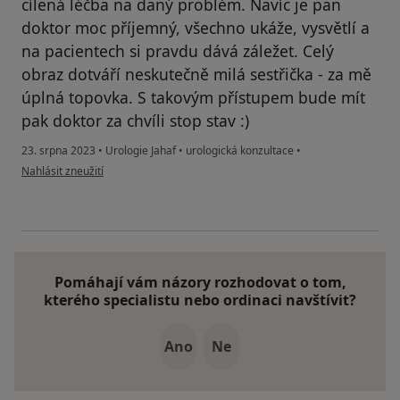
cílená léčba na daný problém. Navíc je pan
doktor moc příjemný, všechno ukáže, vysvětlí a
na pacientech si pravdu dává záležet. Celý
obraz dotváří neskutečně milá sestřička - za mě
úplná topovka. S takovým přístupem bude mít
pak doktor za chvíli stop stav :)
23. srpna 2023
•
Urologie Jahaf
•
urologická konzultace
•
podle názoru uživatele Natálie R.
Nahlásit zneužití
Pomáhají vám názory rozhodovat o tom,
kterého specialistu nebo ordinaci navštívit?
Ano
Ne