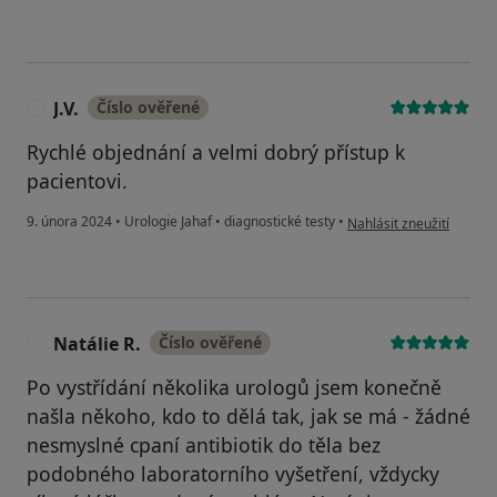
J.V.
Číslo ověřené
J
Rychlé objednání a velmi dobrý přístup k
pacientovi.
podle názoru uživatele J.
9. února 2024
•
Urologie Jahaf
•
diagnostické testy
•
Nahlásit zneužití
Natálie R.
Číslo ověřené
N
Po vystřídání několika urologů jsem konečně
našla někoho, kdo to dělá tak, jak se má - žádné
nesmyslné cpaní antibiotik do těla bez
podobného laboratorního vyšetření, vždycky