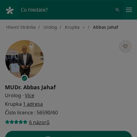
Hla
Co hledáte?
Hlavní Stránka
Urolog
Krupka
Abbas Jahaf
Změna města
MUDr.
Abbas Jahaf
o specializacích
Urolog
·
Více
Krupka
1 adresa
Číslo licence : 56590/60
6 názorů