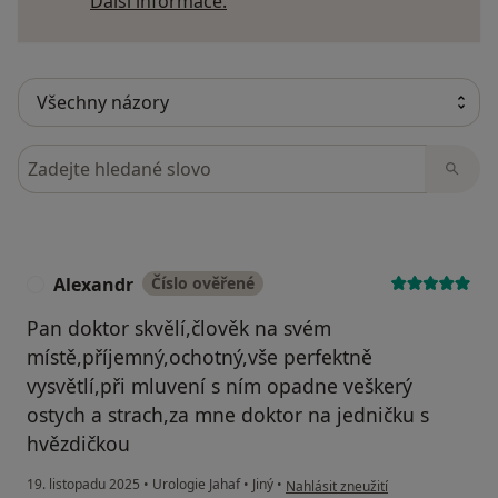
Další informace o názorech
Další informace.
Hledejte v názorech
Alexandr
Číslo ověřené
A
Pan doktor skvělí,člověk na svém
místě,příjemný,ochotný,vše perfektně
vysvětlí,při mluvení s ním opadne veškerý
ostych a strach,za mne doktor na jedničku s
hvězdičkou
podle názoru uživatele Alexandr
19. listopadu 2025
•
Urologie Jahaf
•
Jiný
•
Nahlásit zneužití