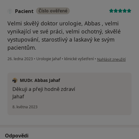
Pacient
Číslo ověřené
Velmi skvělý doktor urologie, Abbas , velmi
vynikající ve své práci, velmi ochotný, skvělé
vystupování, starostlivý a laskavý ke svým
pacientům.
podle názoru uživatele P
26. ledna 2023
•
Urologie Jahaf
•
klinické vyšetření
•
Nahlásit zneužití
MUDr. Abbas Jahaf
Děkuji a přeji hodně zdraví
Jahaf
8. května 2023
Odpovědi