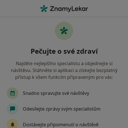
Hla
Urolog • Chomutov, ústecký
Filtry
Mapa
Urolog Chomutov
Pečujte o své zdraví
Jak řadíme výsledky vyhledávání?
Najděte nejlepšího specialistu a objednejte si
návštěvu. Stáhněte si aplikaci a získejte bezplatný
Jakou pojišťovnu máte?
přístup k všem funkcím připraveným pro vás:
Zdravotní pojišťovna ministerstva vnitra ČR
O
Snadno spravujte své návštěvy
Odesílejte zprávy svým specialistům
Dostávejte připomenutí o návštěvě