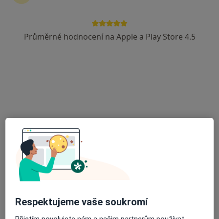
Průměrné hodnocení na Apple a Play Store 4.5
MUDr. Sergii Shafarenko
·
Více
Urolog
3 názory
Blatenská 2307/111, Chomutov
•
Mapa
URO Clinique s.r.o.
Tento specialista nenabízí online rezervaci termínu na této adrese.
Rezervovat termín
Respektujeme vaše soukromí