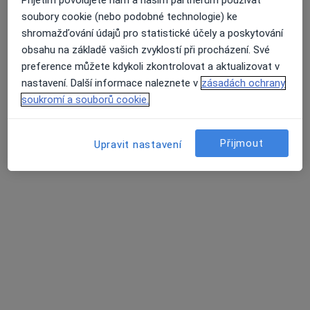
Přijetím povolujete nám a našim partnerům používat
soubory cookie (nebo podobné technologie) ke
MUDr. Veronika Hošková
shromažďování údajů pro statistické účely a poskytování
Urolog
obsahu na základě vašich zvyklostí při procházení. Své
18 názorů
preference můžete kdykoli zkontrolovat a aktualizovat v
nastavení. Další informace naleznete v
zásadách ochrany
Adresa 1
Adresa 2
soukromí a souborů cookie.
K.Světlé 3632, Chomutov, Chomutov
•
Mapa
Přijmout
Upravit nastavení
urologická ambulance-Po,Út,Čt
Tento specialista nenabízí online rezervaci termínu na této adrese.
Rezervovat termín