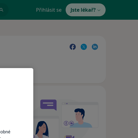
Přihlásit se
Jste lékař?
e,
dobné