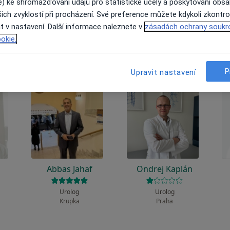
 to funguje?
e) ke shromažďování údajů pro statistické účely a poskytování obs
ich zvyklostí při procházení. Své preference můžete kdykoli zkontro
t v nastavení. Další informace naleznete v
zásadách ochrany soukr
okie.
P
Upravit nastavení
Abbas Jahaf
Ondrej Kaplán
Urolog
Urolog
Krupka
Praha