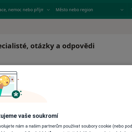
ace, nemoc nebo příjmení
Město nebo region
cialisté, otázky a odpovědi
 pro zahájení nebo pokračování léčby. Pokud to potřebujet
ujeme vaše soukromí
ci.
ovolujete nám a našim partnerům používat soubory cookie (nebo po