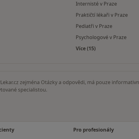
Internisté v Praze
Praktičtí lékaři v Praze
Pediatři v Praze
Psychologové v Praze
Více (15)
Více v kategorii: Nejč
ekar.cz zejména Otázky a odpovědi, má pouze informativní
ované specialistou.
cienty
Pro profesionály