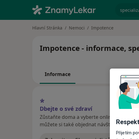
specializ
Hlavní Stránka
Nemoci
Impotence
Impotence - informace, spe
Informace
Dbejte o své zdraví
Zůstaňte doma a vyberte online konzultaci
Respekt
můžete si také objednat návštěvu v ordina
Přijetím p