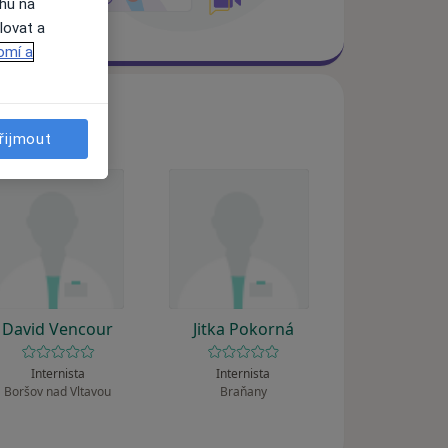
ahu na
lovat a
omí a
řijmout
David Vencour
Jitka Pokorná
Internista
Internista
Boršov nad Vltavou
Braňany