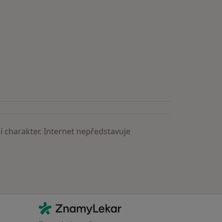
astěji vyhledávaní lékaři
 charakter. Internet nepředstavuje
Kontakt
ZnamyLekar - Hlavní stránka