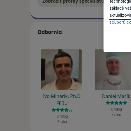
Zobrazit profily specialistů
Jak
technologi
základě vaš
aktualizova
souborů co
Odborníci
Ivo Minárik, Ph.D.
Daniel Macík
FEBU
Urolog
Kuřim
Urolog
Praha